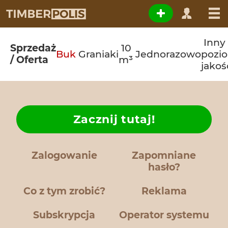
Inny
Sprzedaż
10
Buk
Graniaki
Jednorazowo
pozi
/ Oferta
m³
jakoś
Zacznij tutaj!
Zalogowanie
Zapomniane
hasło?
Co z tym zrobić?
Reklama
Subskrypcja
Operator systemu