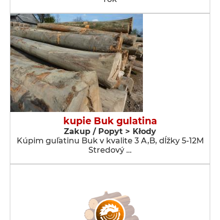
kupie Buk gulatina
Zakup / Popyt > Kłody
Kúpim guľatinu Buk v kvalite 3 A,B, dĺžky 5-12M
Stredový …