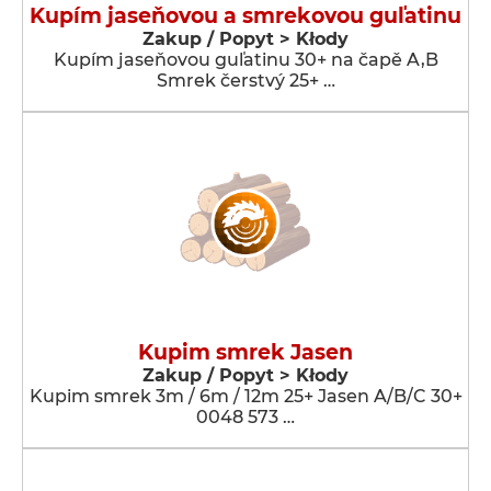
Kupím jaseňovou a smrekovou guľatinu
Zakup / Popyt > Kłody
Kupím jaseňovou guľatinu 30+ na čapě A,B
Smrek čerstvý 25+ …
Kupim smrek Jasen
Zakup / Popyt > Kłody
Kupim smrek 3m / 6m / 12m 25+ Jasen A/B/C 30+
0048 573 …