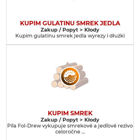
KUPIM GULATINU SMREK JEDLA
Zakup / Popyt > Kłody
Kupim gulatinu smrek jedla wyrezy i dłużki
KUPIM SMREK
Zakup / Popyt > Kłody
Píla Fol-Drew vykupuje smrekové a jedľové rezivo
celoročne …