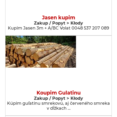
Jasen kupim
Zakup / Popyt > Kłody
Kupim Jasen 3m + A/BC Volat 0048 537 207 089
Koupim Gulatinu
Zakup / Popyt > Kłody
Kúpim guľatinu smrekovú, aj červeného smreka
v dĺžkach …