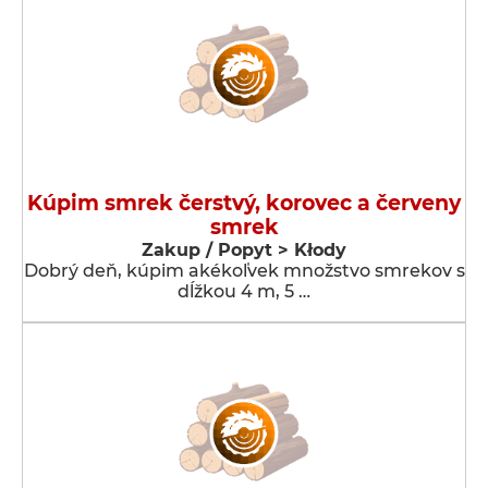
Kúpim smrek čerstvý, korovec a červeny
smrek
Zakup / Popyt > Kłody
Dobrý deň, kúpim akékoľvek množstvo smrekov s
dĺžkou 4 m, 5 …