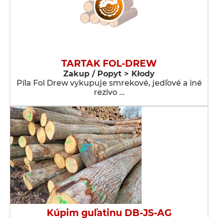
TARTAK FOL-DREW
Zakup / Popyt > Kłody
Píla Fol Drew vykupuje smrekové, jedľové a iné
rezivo …
Kúpim guľatinu DB-JS-AG