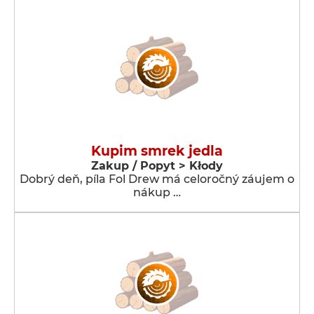
Kupim smrek jedla
Zakup / Popyt > Kłody
Dobrý deň, píla Fol Drew má celoročný záujem o
nákup …