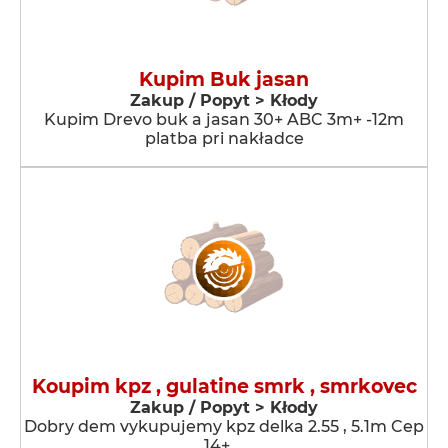
Kupim Buk jasan
Zakup / Popyt > Kłody
Kupim Drevo buk a jasan 30+ ABC 3m+ -12m
platba pri nakładce
Koupim kpz , gulatine smrk , smrkovec
Zakup / Popyt > Kłody
Dobry dem vykupujemy kpz delka 2.55 , 5.1m Cep
14+ …