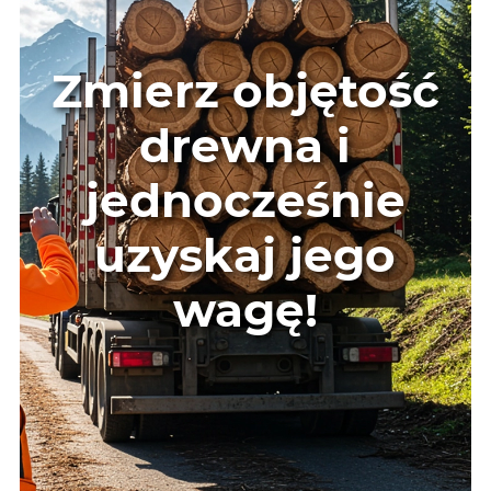
Zmierz objętość
drewna i
jednocześnie
uzyskaj jego
wagę!