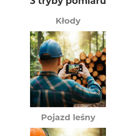
3 tryby pomiaru
Kłody
Pojazd leśny