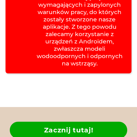
wymagających i zapylonych
warunków pracy, do których
zostały stworzone nasze
aplikacje. Z tego powodu
zalecamy korzystanie z
urządzeń z Androidem,
zwłaszcza modeli
wodoodpornych i odpornych
na wstrząsy.
Zacznij tutaj!