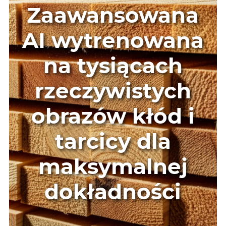
Zaawansowana
AI wytrenowana
na tysiącach
rzeczywistych
obrazów kłód i
tarcicy dla
maksymalnej
dokładności