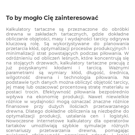
To by mogło Cię zainteresować
Kalkulatory tartaczne są przeznaczone do obróbki
drewna w zakładach tartacznych, gdzie dokładne
obliczanie objętości, masy i wydajności tarcicy odgrywa
kluczową rolę. Są wykorzystywane do planowania
przetarcia kłód, optymalizacji procesów produkcyjnych i
minimalizacji strat powstających podczas piłowania. W
odróżnieniu od obliczeń leśnych, które koncentrują się
na stojących drzewach, kalkulatory tartaczne pracują z
już pozyskanymi kłodami i tarcicą. Ważnymi
parametrami są wymiary kłód, długość, średnica,
wilgotność drewna i technologia piłowania. Na
podstawie tych danych można obliczyć objętość tarcicy,
jej masę lub oszacować procentową stratę materiału w
postaci trocin. Efektywność piłowania bezpośrednio
wpływa na ekonomię produkcji. Nawet niewielkie
różnice w wydajności mogą oznaczać znaczne różnice
finansowe przy dużych ilościach przetwarzanego
drewna. Dlatego dokładne obliczenia są niezbędne do
optymalizacji produkcji, ustalania cen i logistyki.
Nowoczesne internetowe kalkulatory dla operatorów
tartaków umożliwiają szybkie symulacje różnych
scenariuszy przetwarzania drewna, pomagając