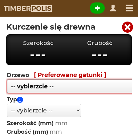
Kurczenie się drewna
Szerokość
Grubość
---
---
[ Preferowane gatunki ]
Drzewo
Typ
Szerokość (mm)
Grubość (mm)