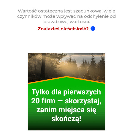
Wartość ostateczna jest szacunkowa, wiele
czynników może wpływać na odchylenie od
prawdziwej wartości.
Znalazłeś nieścisłość?