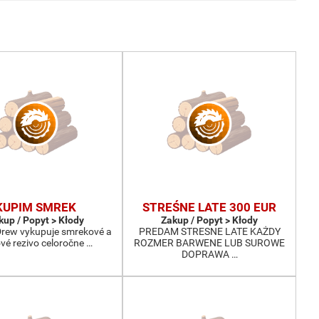
KUPIM SMREK
STREŚNE LATE 300 EUR
kup / Popyt > Kłody
Zakup / Popyt > Kłody
-Drew vykupuje smrekové a
PREDAM STRESNE LATE KAŻDY
ové rezivo celoročne …
ROZMER BARWENE LUB SUROWE
DOPRAWA …