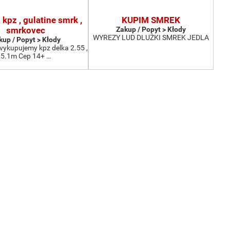
kpz , gulatine smrk ,
KUPIM SMREK
smrkovec
Zakup / Popyt > Kłody
WYREZY LUD DLUŻKI SMREK JEDLA
kup / Popyt > Kłody
vykupujemy kpz delka 2.55 ,
5.1m Cep 14+ …