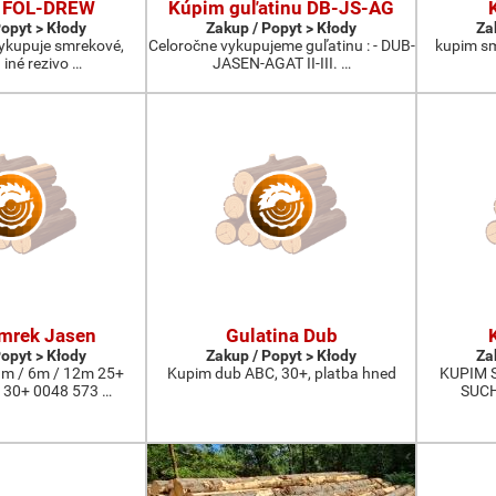
 FOL-DREW
Kúpim guľatinu DB-JS-AG
Popyt > Kłody
Zakup / Popyt > Kłody
Za
vykupuje smrekové,
Celoročne vykupujeme guľatinu : - DUB-
kupim smr
 iné rezivo …
JASEN-AGAT II-III. …
mrek Jasen
Gulatina Dub
Popyt > Kłody
Zakup / Popyt > Kłody
Za
m / 6m / 12m 25+
Kupim dub ABC, 30+, platba hned
KUPIM 
 30+ 0048 573 …
SUCH