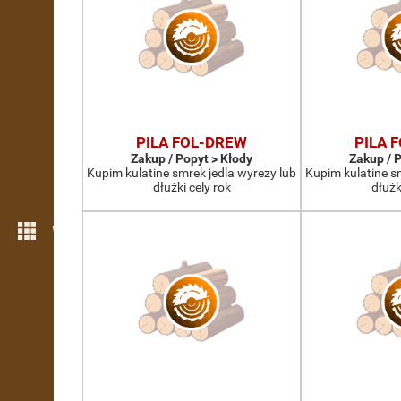
PILA FOL-DREW
PILA 
Zakup / Popyt > Kłody
Zakup / 
Kupim kulatine smrek jedla wyrezy lub
Kupim kulatine s
dłużki cely rok
dłużk
Więcej możliwości