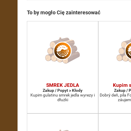
To by mogło Cię zainteresować
SMREK JEDLA
Kupim s
Zakup / Popyt > Kłody
Zakup / 
Kupim gulatinu smrek jedla wyrezy i
Dobrý deň, píla 
dłużki
záujem