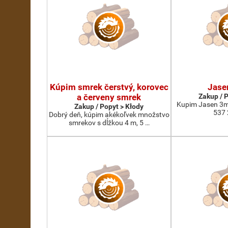
Kúpim smrek čerstvý, korovec
Jase
a červeny smrek
Zakup / 
Kupim Jasen 3m
Zakup / Popyt > Kłody
537 
Dobrý deň, kúpim akékoľvek množstvo
smrekov s dĺžkou 4 m, 5 …