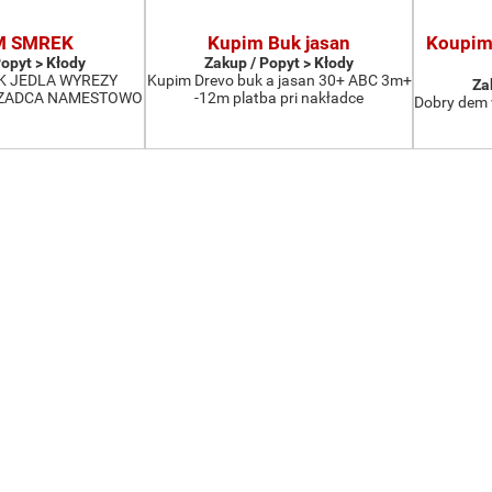
M SMREK
Kupim Buk jasan
Koupim 
Popyt > Kłody
Zakup / Popyt > Kłody
K JEDLA WYREZY
Kupim Drevo buk a jasan 30+ ABC 3m+
Za
CZADCA NAMESTOWO
-12m platba pri nakładce
Dobry dem 