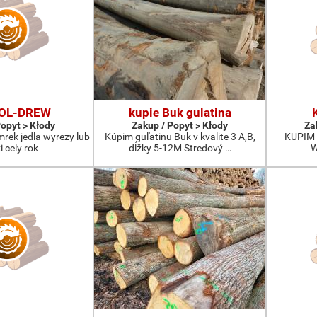
FOL-DREW
kupie Buk gulatina
Popyt > Kłody
Zakup / Popyt > Kłody
Za
mrek jedla wyrezy lub
Kúpim guľatinu Buk v kvalite 3 A,B,
KUPIM 
i cely rok
dĺžky 5-12M Stredový …
W