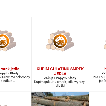
mrek jedla
KUPIM GULATINU SMREK
Popyt > Kłody
JEDLA
Za
Fol Drew má celoročný
Píla Fol
Zakup / Popyt > Kłody
 o nákup …
jedľ
Kupim gulatinu smrek jedla wyrezy i
dłużki