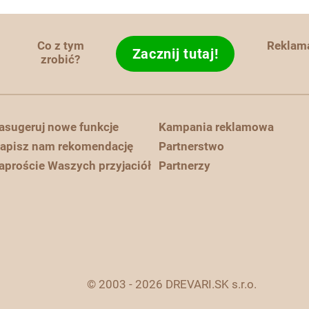
Co z tym
Reklam
Zacznij tutaj!
zrobić?
asugeruj nowe funkcje
Kampania reklamowa
apisz nam rekomendację
Partnerstwo
aproście Waszych przyjaciół
Partnerzy
© 2003 - 2026 DREVARI.SK s.r.o.