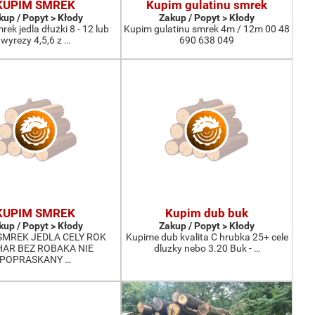
KUPIM SMREK
Kupim gulatinu smrek
kup / Popyt > Kłody
Zakup / Popyt > Kłody
ek jedla dłużki 8 - 12 lub
Kupim gulatinu smrek 4m / 12m 00 48
wyrezy 4,5,6 z …
690 638 049
KUPIM SMREK
Kupim dub buk
kup / Popyt > Kłody
Zakup / Popyt > Kłody
SMREK JEDLA CELY ROK
Kupime dub kvalita C hrubka 25+ cele
AR BEZ ROBAKA NIE
dluzky nebo 3.20 Buk - …
POPRASKANY …