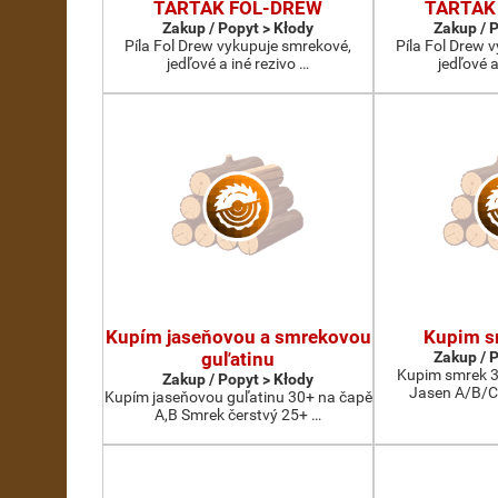
TARTAK FOL-DREW
TARTAK
Zakup / Popyt > Kłody
Zakup / 
Píla Fol Drew vykupuje smrekové,
Píla Fol Drew 
jedľové a iné rezivo …
jedľové a
Kupím jaseňovou a smrekovou
Kupim s
guľatinu
Zakup / 
Kupim smrek 3
Zakup / Popyt > Kłody
Jasen A/B/C
Kupím jaseňovou guľatinu 30+ na čapě
A,B Smrek čerstvý 25+ …