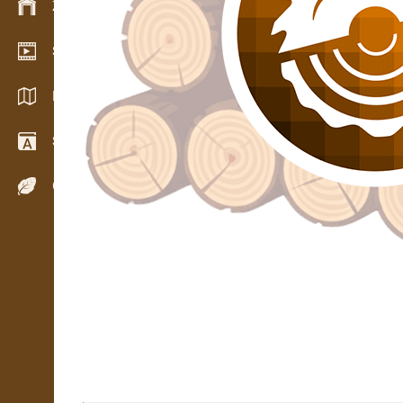
Zarządzanie zapasem
Salon wideo
Katalogi / Broszury
Słownik
Gatunki drewna