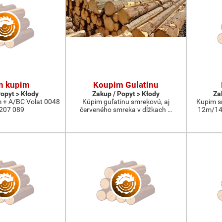
n kupim
Koupim Gulatinu
Popyt > Kłody
Zakup / Popyt > Kłody
Za
 + A/BC Volat 0048
Kúpim guľatinu smrekovú, aj
Kupim s
207 089
červeného smreka v dĺžkach …
12m/14m