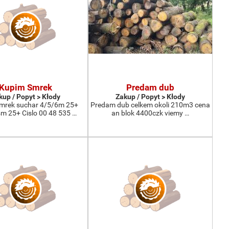
Kupim Smrek
Predam dub
kup / Popyt > Kłody
Zakup / Popyt > Kłody
mrek suchar 4/5/6m 25+
Predam dub celkem okoli 210m3 cena
 25+ Cislo 00 48 535 …
an blok 4400czk viemy …