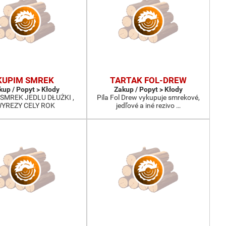
KUPIM SMREK
TARTAK FOL-DREW
kup / Popyt > Kłody
Zakup / Popyt > Kłody
SMREK JEDLU DŁUŻKI ,
Píla Fol Drew vykupuje smrekové,
YREZY CELY ROK
jedľové a iné rezivo …