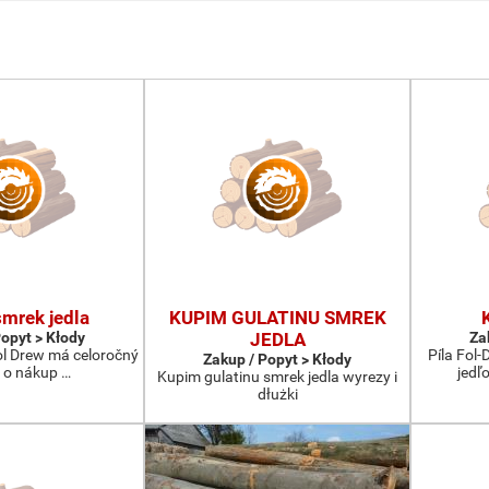
mrek jedla
KUPIM GULATINU SMREK
Popyt > Kłody
JEDLA
Za
Fol Drew má celoročný
Píla Fol
Zakup / Popyt > Kłody
 o nákup …
jedľ
Kupim gulatinu smrek jedla wyrezy i
dłużki