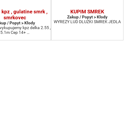
kpz , gulatine smrk ,
KUPIM SMREK
smrkovec
Zakup / Popyt > Kłody
WYREZY LUD DLUŻKI SMREK JEDLA
kup / Popyt > Kłody
vykupujemy kpz delka 2.55 ,
5.1m Cep 14+ …