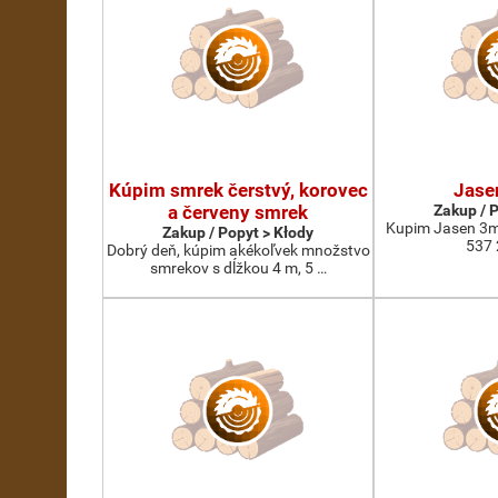
Kúpim smrek čerstvý, korovec
Jase
a červeny smrek
Zakup / 
Kupim Jasen 3m
Zakup / Popyt > Kłody
537 
Dobrý deň, kúpim akékoľvek množstvo
smrekov s dĺžkou 4 m, 5 …