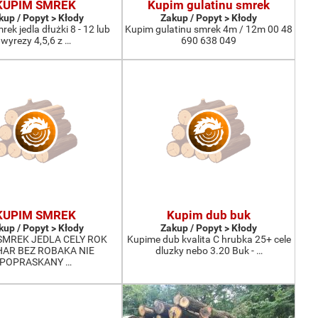
KUPIM SMREK
Kupim gulatinu smrek
kup / Popyt > Kłody
Zakup / Popyt > Kłody
ek jedla dłużki 8 - 12 lub
Kupim gulatinu smrek 4m / 12m 00 48
wyrezy 4,5,6 z …
690 638 049
KUPIM SMREK
Kupim dub buk
kup / Popyt > Kłody
Zakup / Popyt > Kłody
SMREK JEDLA CELY ROK
Kupime dub kvalita C hrubka 25+ cele
AR BEZ ROBAKA NIE
dluzky nebo 3.20 Buk - …
POPRASKANY …