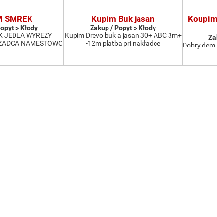
M SMREK
Kupim Buk jasan
Koupim 
Popyt > Kłody
Zakup / Popyt > Kłody
K JEDLA WYREZY
Kupim Drevo buk a jasan 30+ ABC 3m+
Za
CZADCA NAMESTOWO
-12m platba pri nakładce
Dobry dem 