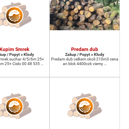
Kupim Smrek
Predam dub
kup / Popyt > Kłody
Zakup / Popyt > Kłody
mrek suchar 4/5/6m 25+
Predam dub celkem okoli 210m3 cena
 25+ Cislo 00 48 535 …
an blok 4400czk viemy …