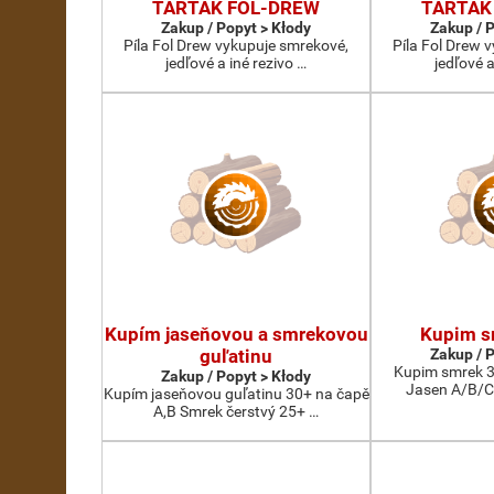
TARTAK FOL-DREW
TARTAK
Zakup / Popyt > Kłody
Zakup / 
Píla Fol Drew vykupuje smrekové,
Píla Fol Drew 
jedľové a iné rezivo …
jedľové a
Kupím jaseňovou a smrekovou
Kupim s
guľatinu
Zakup / 
Kupim smrek 3
Zakup / Popyt > Kłody
Jasen A/B/C
Kupím jaseňovou guľatinu 30+ na čapě
A,B Smrek čerstvý 25+ …