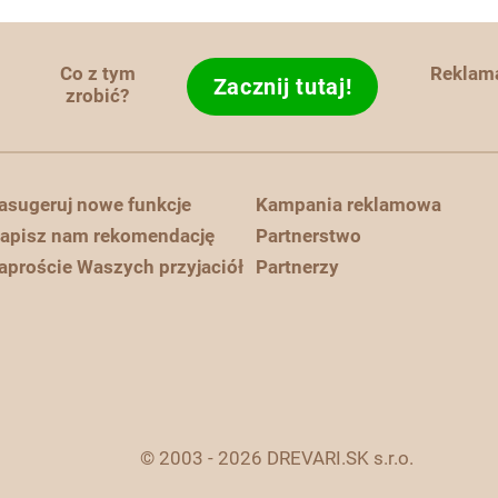
Co z tym
Reklam
Zacznij tutaj!
zrobić?
asugeruj nowe funkcje
Kampania reklamowa
apisz nam rekomendację
Partnerstwo
aproście Waszych przyjaciół
Partnerzy
© 2003 - 2026 DREVARI.SK s.r.o.