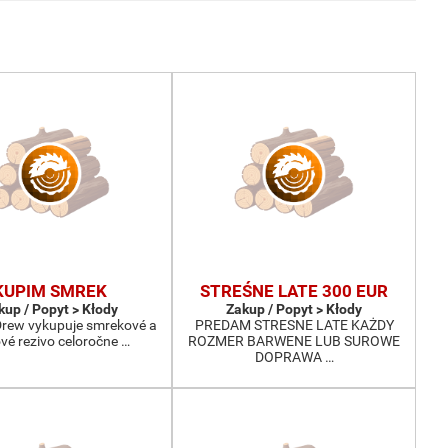
KUPIM SMREK
STREŚNE LATE 300 EUR
kup / Popyt > Kłody
Zakup / Popyt > Kłody
-Drew vykupuje smrekové a
PREDAM STRESNE LATE KAŻDY
ové rezivo celoročne …
ROZMER BARWENE LUB SUROWE
DOPRAWA …