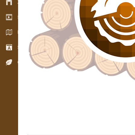
Zarządzanie zapasem
Salon wideo
Katalogi / Broszury
Słownik
Gatunki drewna