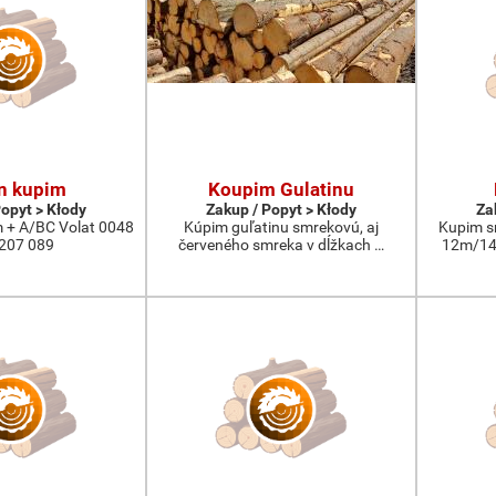
n kupim
Koupim Gulatinu
Popyt > Kłody
Zakup / Popyt > Kłody
Za
 + A/BC Volat 0048
Kúpim guľatinu smrekovú, aj
Kupim s
207 089
červeného smreka v dĺžkach …
12m/14m