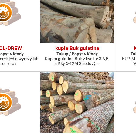
FOL-DREW
kupie Buk gulatina
Popyt > Kłody
Zakup / Popyt > Kłody
Za
mrek jedla wyrezy lub
Kúpim guľatinu Buk v kvalite 3 A,B,
KUPIM 
i cely rok
dĺžky 5-12M Stredový …
W