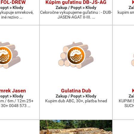
 FOL-DREW
Kúpim guľatinu DB-JS-AG
Popyt > Kłody
Zakup / Popyt > Kłody
Za
vykupuje smrekové,
Celoročne vykupujeme guľatinu : - DUB-
kupim smr
 iné rezivo …
JASEN-AGAT II-III. …
mrek Jasen
Gulatina Dub
Popyt > Kłody
Zakup / Popyt > Kłody
Za
m / 6m / 12m 25+
Kupim dub ABC, 30+, platba hned
KUPIM 
 30+ 0048 573 …
SUCH