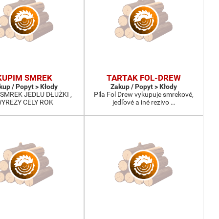
KUPIM SMREK
TARTAK FOL-DREW
kup / Popyt > Kłody
Zakup / Popyt > Kłody
SMREK JEDLU DŁUŻKI ,
Píla Fol Drew vykupuje smrekové,
YREZY CELY ROK
jedľové a iné rezivo …