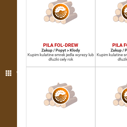
PILA FOL-DREW
PILA 
Zakup / Popyt > Kłody
Zakup / 
Kupim kulatine smrek jedla wyrezy lub
Kupim kulatine s
dłużki cely rok
dłużk
Więcej możliwości