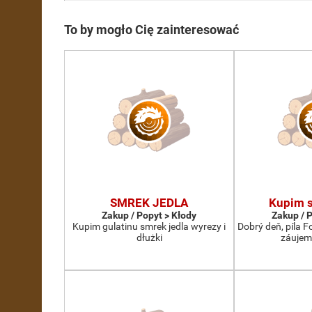
To by mogło Cię zainteresować
SMREK JEDLA
Kupim s
Zakup / Popyt > Kłody
Zakup / 
Kupim gulatinu smrek jedla wyrezy i
Dobrý deň, píla 
dłużki
záujem