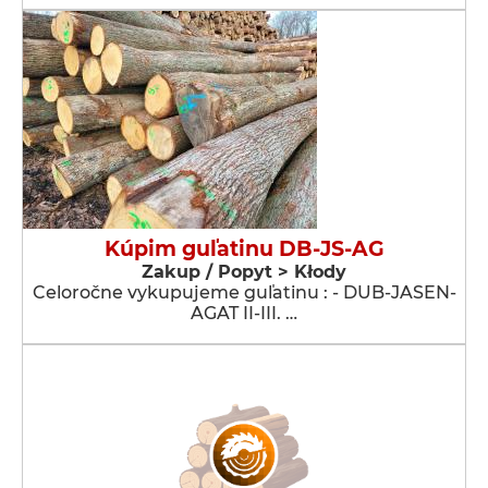
Kúpim guľatinu DB-JS-AG
Zakup / Popyt > Kłody
Celoročne vykupujeme guľatinu : - DUB-JASEN-
AGAT II-III. …