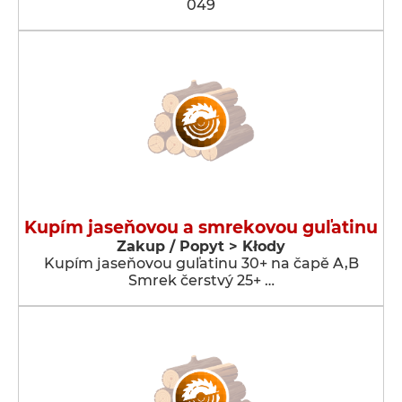
049
Kupím jaseňovou a smrekovou guľatinu
Zakup / Popyt > Kłody
Kupím jaseňovou guľatinu 30+ na čapě A,B
Smrek čerstvý 25+ …