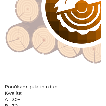
Ponúkam guľatina dub.
Kwalita:
A - 30+
B - 30+