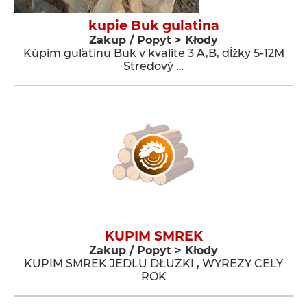
kupie Buk gulatina
Zakup / Popyt > Kłody
Kúpim guľatinu Buk v kvalite 3 A,B, dĺžky 5-12M
Stredový …
KUPIM SMREK
Zakup / Popyt > Kłody
KUPIM SMREK JEDLU DŁUŻKI , WYREZY CELY
ROK