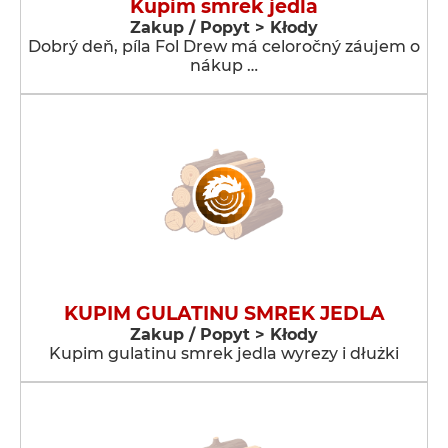
Kupim smrek jedla
Zakup / Popyt > Kłody
Dobrý deň, píla Fol Drew má celoročný záujem o
nákup …
KUPIM GULATINU SMREK JEDLA
Zakup / Popyt > Kłody
Kupim gulatinu smrek jedla wyrezy i dłużki