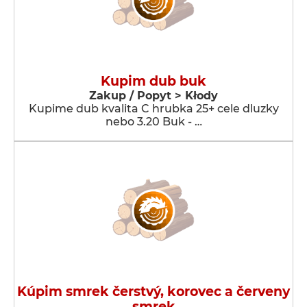
Kupim dub buk
Zakup / Popyt > Kłody
Kupime dub kvalita C hrubka 25+ cele dluzky
nebo 3.20 Buk - …
Kúpim smrek čerstvý, korovec a červeny
smrek