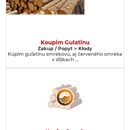
Koupim Gulatinu
Zakup / Popyt > Kłody
Kúpim guľatinu smrekovú, aj červeného smreka
v dĺžkach …