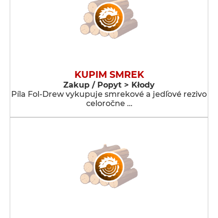
KUPIM SMREK
Zakup / Popyt > Kłody
Píla Fol-Drew vykupuje smrekové a jedľové rezivo
celoročne …