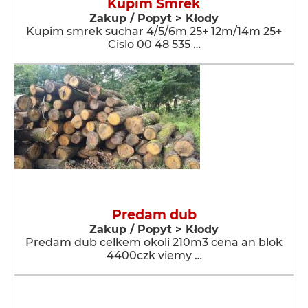
Kupim Smrek
Zakup / Popyt > Kłody
Kupim smrek suchar 4/5/6m 25+ 12m/14m 25+
Cislo 00 48 535 …
Predam dub
Zakup / Popyt > Kłody
Predam dub celkem okoli 210m3 cena an blok
4400czk viemy …