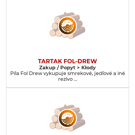
TARTAK FOL-DREW
Zakup / Popyt > Kłody
Píla Fol Drew vykupuje smrekové, jedľové a iné
rezivo …