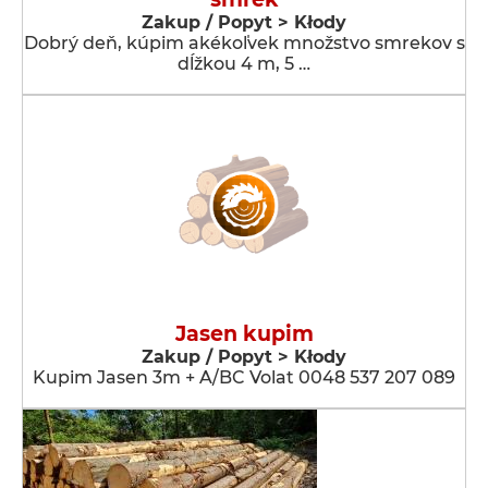
Zakup / Popyt > Kłody
Dobrý deň, kúpim akékoľvek množstvo smrekov s
dĺžkou 4 m, 5 …
Jasen kupim
Zakup / Popyt > Kłody
Kupim Jasen 3m + A/BC Volat 0048 537 207 089