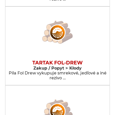
TARTAK FOL-DREW
Zakup / Popyt > Kłody
Píla Fol Drew vykupuje smrekové, jedľové a iné
rezivo …