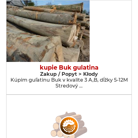
kupie Buk gulatina
Zakup / Popyt > Kłody
Kúpim guľatinu Buk v kvalite 3 A,B, dĺžky 5-12M
Stredový …