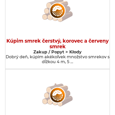
Kúpim smrek čerstvý, korovec a červeny
smrek
Zakup / Popyt > Kłody
Dobrý deň, kúpim akékoľvek množstvo smrekov s
dĺžkou 4 m, 5 …