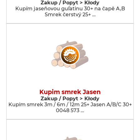
Zakup / Popyt > Kłody
Kupím jaseňovou guľatinu 30+ na čapě A,B
Smrek čerstvý 25+ …
Kupim smrek Jasen
Zakup / Popyt > Kłody
Kupim smrek 3m / 6m / 12m 25+ Jasen A/B/C 30+
0048 573 …