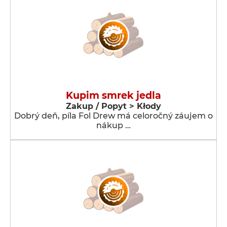
Kupim smrek jedla
Zakup / Popyt > Kłody
Dobrý deň, píla Fol Drew má celoročný záujem o
nákup …