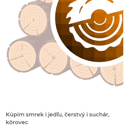
Kúpim smrek i jedľu, čerstvý i suchár,
kôrovec