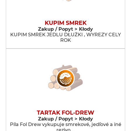
KUPIM SMREK
Zakup / Popyt > Kłody
KUPIM SMREK JEDLU DŁUŻKI , WYREZY CELY
ROK
TARTAK FOL-DREW
Zakup / Popyt > Kłody
Píla Fol Drew vykupuje smrekové, jedľové a iné
rezivo …