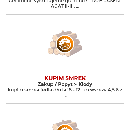
Celoročne vykupujeme guľatinu : - DUB-JASEN-
AGAT II-III. …
KUPIM SMREK
Zakup / Popyt > Kłody
kupim smrek jedla dłużki 8 - 12 lub wyrezy 4,5,6 z
…