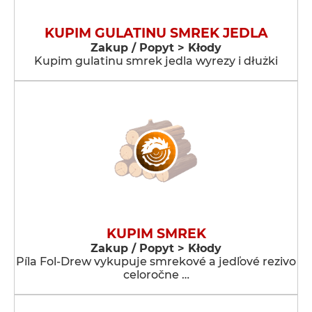
KUPIM GULATINU SMREK JEDLA
Zakup / Popyt > Kłody
Kupim gulatinu smrek jedla wyrezy i dłużki
KUPIM SMREK
Zakup / Popyt > Kłody
Píla Fol-Drew vykupuje smrekové a jedľové rezivo
celoročne …