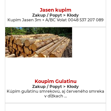
Jasen kupim
Zakup / Popyt > Kłody
Kupim Jasen 3m + A/BC Volat 0048 537 207 089
Koupim Gulatinu
Zakup / Popyt > Kłody
Kúpim guľatinu smrekovú, aj červeného smreka
v dĺžkach …