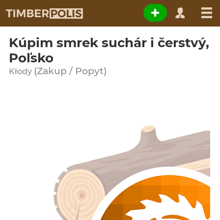
Kúpim smrek suchár i čerstvý,
Poľsko
(Zakup / Popyt)
Kłody