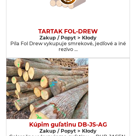
TARTAK FOL-DREW
Zakup / Popyt > Kłody
Píla Fol Drew vykupuje smrekové, jedľové a iné
rezivo …
Kúpim guľatinu DB-JS-AG
Zakup / Popyt > Kłody