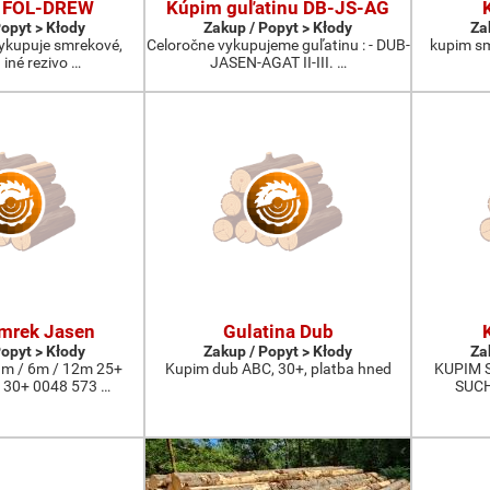
 FOL-DREW
Kúpim guľatinu DB-JS-AG
Popyt > Kłody
Zakup / Popyt > Kłody
Za
vykupuje smrekové,
Celoročne vykupujeme guľatinu : - DUB-
kupim smr
 iné rezivo …
JASEN-AGAT II-III. …
mrek Jasen
Gulatina Dub
Popyt > Kłody
Zakup / Popyt > Kłody
Za
m / 6m / 12m 25+
Kupim dub ABC, 30+, platba hned
KUPIM 
 30+ 0048 573 …
SUCH