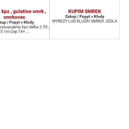
kpz , gulatine smrk ,
KUPIM SMREK
smrkovec
Zakup / Popyt > Kłody
WYREZY LUD DLUŻKI SMREK JEDLA
kup / Popyt > Kłody
vykupujemy kpz delka 2.55 ,
5.1m Cep 14+ …