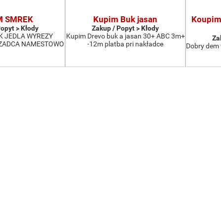
M SMREK
Kupim Buk jasan
Koupim 
Popyt > Kłody
Zakup / Popyt > Kłody
K JEDLA WYREZY
Kupim Drevo buk a jasan 30+ ABC 3m+
Za
CZADCA NAMESTOWO
-12m platba pri nakładce
Dobry dem 