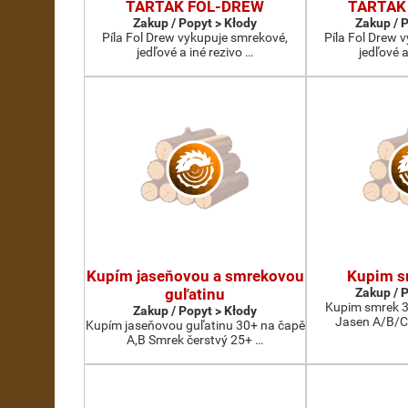
TARTAK FOL-DREW
TARTAK
Zakup / Popyt > Kłody
Zakup / 
Píla Fol Drew vykupuje smrekové,
Píla Fol Drew 
jedľové a iné rezivo …
jedľové a
Kupím jaseňovou a smrekovou
Kupim s
guľatinu
Zakup / 
Kupim smrek 3
Zakup / Popyt > Kłody
Jasen A/B/C
Kupím jaseňovou guľatinu 30+ na čapě
A,B Smrek čerstvý 25+ …