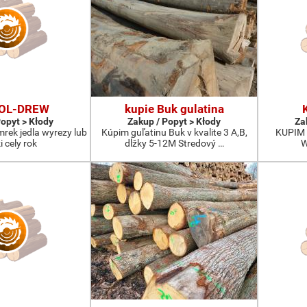
FOL-DREW
kupie Buk gulatina
Popyt > Kłody
Zakup / Popyt > Kłody
Za
mrek jedla wyrezy lub
Kúpim guľatinu Buk v kvalite 3 A,B,
KUPIM 
i cely rok
dĺžky 5-12M Stredový …
W