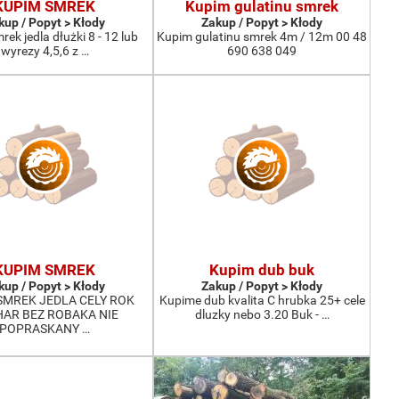
KUPIM SMREK
Kupim gulatinu smrek
kup / Popyt > Kłody
Zakup / Popyt > Kłody
ek jedla dłużki 8 - 12 lub
Kupim gulatinu smrek 4m / 12m 00 48
wyrezy 4,5,6 z …
690 638 049
KUPIM SMREK
Kupim dub buk
kup / Popyt > Kłody
Zakup / Popyt > Kłody
SMREK JEDLA CELY ROK
Kupime dub kvalita C hrubka 25+ cele
AR BEZ ROBAKA NIE
dluzky nebo 3.20 Buk - …
POPRASKANY …