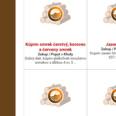
Kúpim smrek čerstvý, korovec
Jase
a červeny smrek
Zakup / 
Kupim Jasen 3m
Zakup / Popyt > Kłody
537 
Dobrý deň, kúpim akékoľvek množstvo
smrekov s dĺžkou 4 m, 5 …