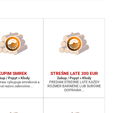
KUPIM SMREK
STREŚNE LATE 300 EUR
kup / Popyt > Kłody
Zakup / Popyt > Kłody
-Drew vykupuje smrekové a
PREDAM STRESNE LATE KAŻDY
ové rezivo celoročne …
ROZMER BARWENE LUB SUROWE
DOPRAWA …