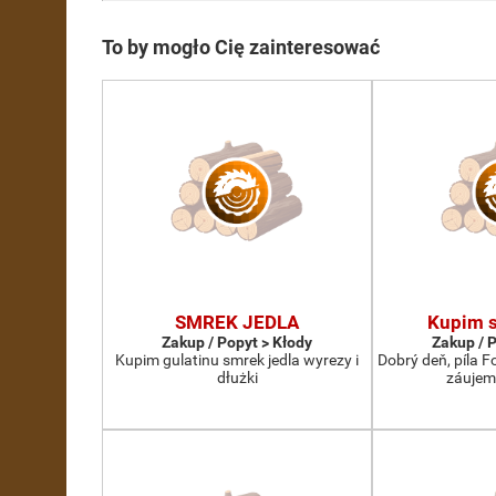
To by mogło Cię zainteresować
SMREK JEDLA
Kupim s
Zakup / Popyt > Kłody
Zakup / 
Kupim gulatinu smrek jedla wyrezy i
Dobrý deň, píla 
dłużki
záujem