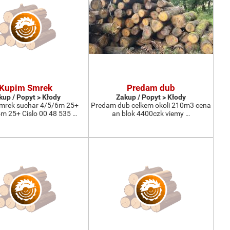
Kupim Smrek
Predam dub
kup / Popyt > Kłody
Zakup / Popyt > Kłody
mrek suchar 4/5/6m 25+
Predam dub celkem okoli 210m3 cena
 25+ Cislo 00 48 535 …
an blok 4400czk viemy …