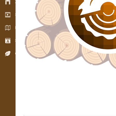
Zarządzanie zapasem
Salon wideo
Katalogi / Broszury
Słownik
Gatunki drewna