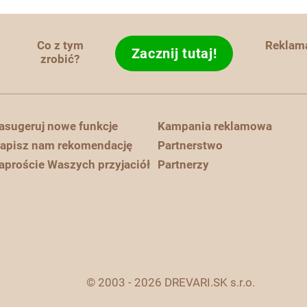
Co z tym
Reklam
Zacznij tutaj!
zrobić?
asugeruj nowe funkcje
Kampania reklamowa
apisz nam rekomendację
Partnerstwo
aproście Waszych przyjaciół
Partnerzy
© 2003 - 2026 DREVARI.SK s.r.o.