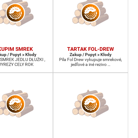
KUPIM SMREK
TARTAK FOL-DREW
kup / Popyt > Kłody
Zakup / Popyt > Kłody
SMREK JEDLU DŁUŻKI ,
Píla Fol Drew vykupuje smrekové,
YREZY CELY ROK
jedľové a iné rezivo …