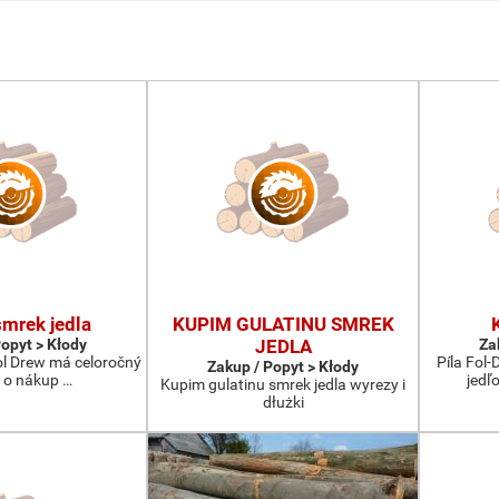
mrek jedla
KUPIM GULATINU SMREK
Popyt > Kłody
JEDLA
Za
Fol Drew má celoročný
Píla Fol
Zakup / Popyt > Kłody
 o nákup …
jedľ
Kupim gulatinu smrek jedla wyrezy i
dłużki