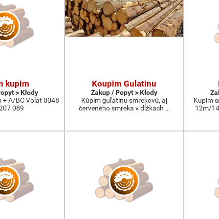
n kupim
Koupim Gulatinu
Popyt > Kłody
Zakup / Popyt > Kłody
Za
 + A/BC Volat 0048
Kúpim guľatinu smrekovú, aj
Kupim s
207 089
červeného smreka v dĺžkach …
12m/14m