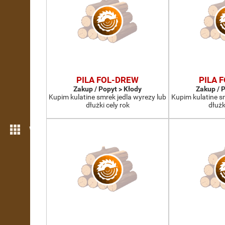
PILA FOL-DREW
PILA 
Zakup / Popyt > Kłody
Zakup / 
Kupim kulatine smrek jedla wyrezy lub
Kupim kulatine s
dłużki cely rok
dłużk
Więcej możliwości