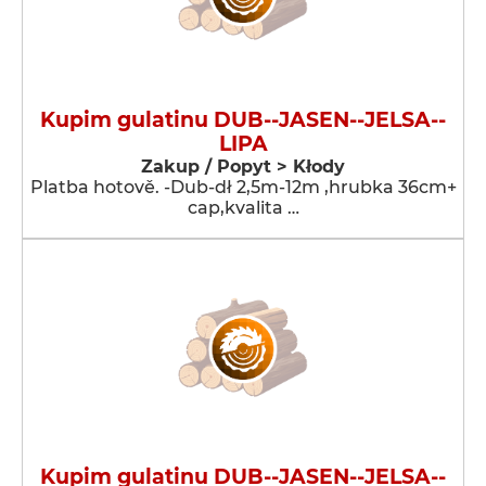
Kupim gulatinu DUB--JASEN--JELSA--
LIPA
Zakup / Popyt > Kłody
Platba hotově. -Dub-dł 2,5m-12m ,hrubka 36cm+
cap,kvalita …
Kupim gulatinu DUB--JASEN--JELSA--