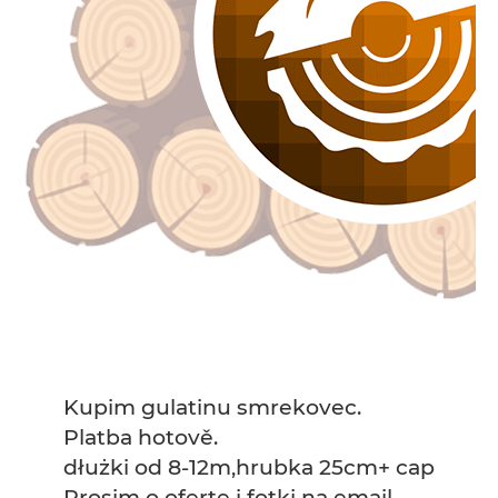
Kupim gulatinu smrekovec.
Platba hotově.
dłużki od 8-12m,hrubka 25cm+ cap
Prosim o ofertę i fotki na email.