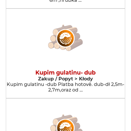
6m ,hrubka …
Kupim gulatinu- dub
Zakup / Popyt > Kłody
Kupim gulatinu -dub Platba hotově. dub-dł 2,5m-
2,7m,oraz od …