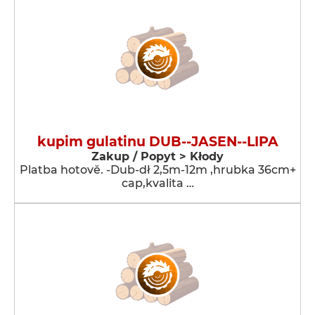
kupim gulatinu DUB--JASEN--LIPA
Zakup / Popyt > Kłody
Platba hotově. -Dub-dł 2,5m-12m ,hrubka 36cm+
cap,kvalita …