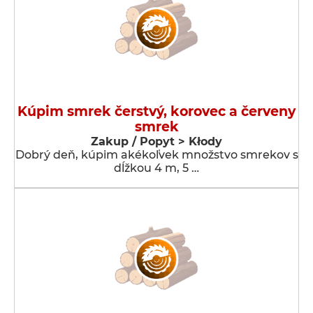
Kúpim smrek čerstvý, korovec a červeny
smrek
Zakup / Popyt > Kłody
Dobrý deň, kúpim akékoľvek množstvo smrekov s
dĺžkou 4 m, 5 …