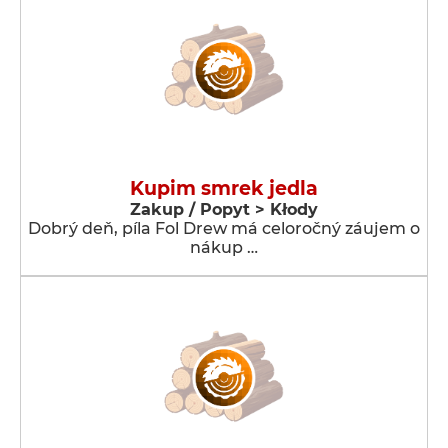
Kupim smrek jedla
Zakup / Popyt > Kłody
Dobrý deň, píla Fol Drew má celoročný záujem o
nákup …