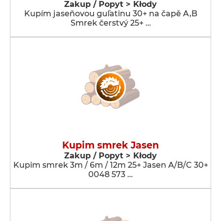
Zakup / Popyt > Kłody
Kupím jaseňovou guľatinu 30+ na čapě A,B
Smrek čerstvý 25+ …
Kupim smrek Jasen
Zakup / Popyt > Kłody
Kupim smrek 3m / 6m / 12m 25+ Jasen A/B/C 30+
0048 573 …