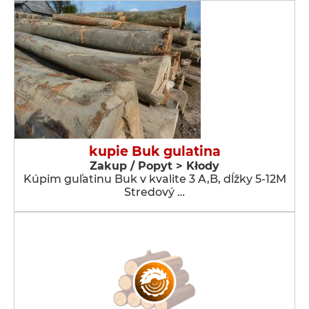
kupie Buk gulatina
Zakup / Popyt > Kłody
Kúpim guľatinu Buk v kvalite 3 A,B, dĺžky 5-12M
Stredový …