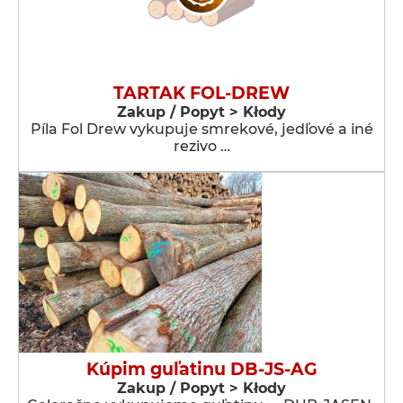
TARTAK FOL-DREW
Zakup / Popyt > Kłody
Píla Fol Drew vykupuje smrekové, jedľové a iné
rezivo …
Kúpim guľatinu DB-JS-AG
Zakup / Popyt > Kłody