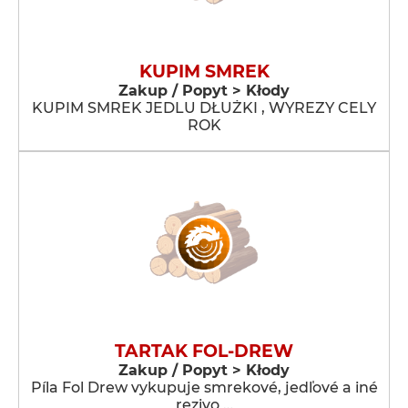
KUPIM SMREK
Zakup / Popyt > Kłody
KUPIM SMREK JEDLU DŁUŻKI , WYREZY CELY
ROK
TARTAK FOL-DREW
Zakup / Popyt > Kłody
Píla Fol Drew vykupuje smrekové, jedľové a iné
rezivo …