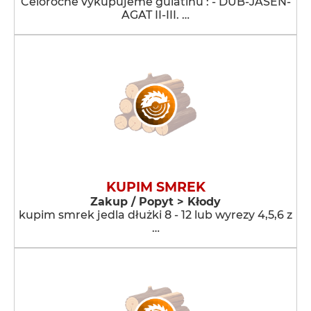
Celoročne vykupujeme guľatinu : - DUB-JASEN-
AGAT II-III. …
KUPIM SMREK
Zakup / Popyt > Kłody
kupim smrek jedla dłużki 8 - 12 lub wyrezy 4,5,6 z
…