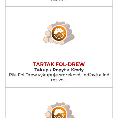
TARTAK FOL-DREW
Zakup / Popyt > Kłody
Píla Fol Drew vykupuje smrekové, jedľové a iné
rezivo …