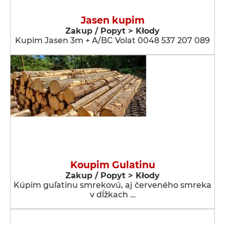
Jasen kupim
Zakup / Popyt > Kłody
Kupim Jasen 3m + A/BC Volat 0048 537 207 089
Koupim Gulatinu
Zakup / Popyt > Kłody
Kúpim guľatinu smrekovú, aj červeného smreka
v dĺžkach …