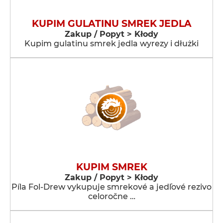
KUPIM GULATINU SMREK JEDLA
Zakup / Popyt > Kłody
Kupim gulatinu smrek jedla wyrezy i dłużki
KUPIM SMREK
Zakup / Popyt > Kłody
Píla Fol-Drew vykupuje smrekové a jedľové rezivo
celoročne …