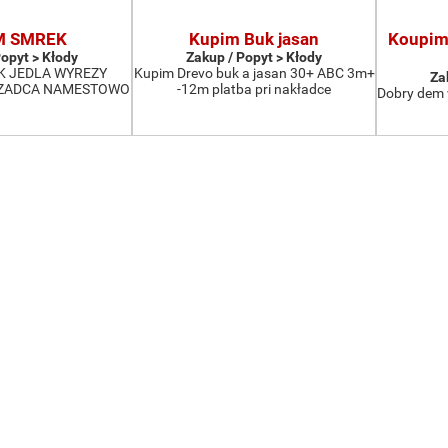
M SMREK
Kupim Buk jasan
Koupim 
Popyt > Kłody
Zakup / Popyt > Kłody
K JEDLA WYREZY
Kupim Drevo buk a jasan 30+ ABC 3m+
Za
CZADCA NAMESTOWO
-12m platba pri nakładce
Dobry dem 