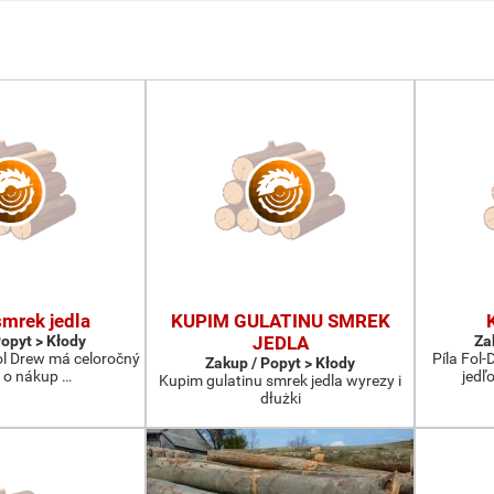
mrek jedla
KUPIM GULATINU SMREK
Popyt > Kłody
JEDLA
Za
Fol Drew má celoročný
Píla Fol
Zakup / Popyt > Kłody
 o nákup …
jedľ
Kupim gulatinu smrek jedla wyrezy i
dłużki