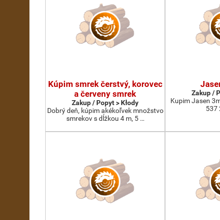
Kúpim smrek čerstvý, korovec
Jase
a červeny smrek
Zakup / 
Kupim Jasen 3m
Zakup / Popyt > Kłody
537 
Dobrý deň, kúpim akékoľvek množstvo
smrekov s dĺžkou 4 m, 5 …