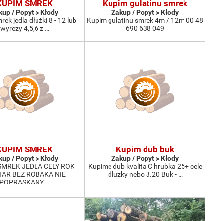
KUPIM SMREK
Kupim gulatinu smrek
kup / Popyt > Kłody
Zakup / Popyt > Kłody
ek jedla dłużki 8 - 12 lub
Kupim gulatinu smrek 4m / 12m 00 48
wyrezy 4,5,6 z …
690 638 049
KUPIM SMREK
Kupim dub buk
kup / Popyt > Kłody
Zakup / Popyt > Kłody
SMREK JEDLA CELY ROK
Kupime dub kvalita C hrubka 25+ cele
AR BEZ ROBAKA NIE
dluzky nebo 3.20 Buk - …
POPRASKANY …