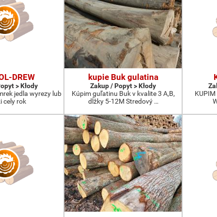
FOL-DREW
kupie Buk gulatina
Popyt > Kłody
Zakup / Popyt > Kłody
Za
mrek jedla wyrezy lub
Kúpim guľatinu Buk v kvalite 3 A,B,
KUPIM 
i cely rok
dĺžky 5-12M Stredový …
W