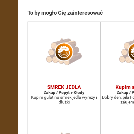
To by mogło Cię zainteresować
SMREK JEDLA
Kupim s
Zakup / Popyt > Kłody
Zakup / 
Kupim gulatinu smrek jedla wyrezy i
Dobrý deň, píla 
dłużki
záujem