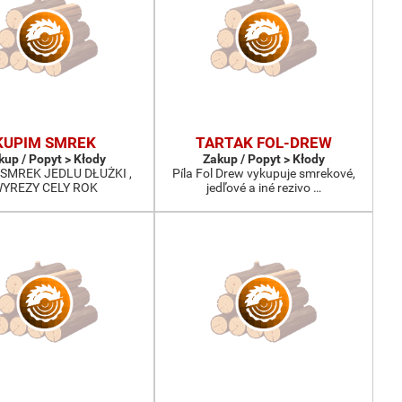
KUPIM SMREK
TARTAK FOL-DREW
kup / Popyt > Kłody
Zakup / Popyt > Kłody
SMREK JEDLU DŁUŻKI ,
Píla Fol Drew vykupuje smrekové,
YREZY CELY ROK
jedľové a iné rezivo …