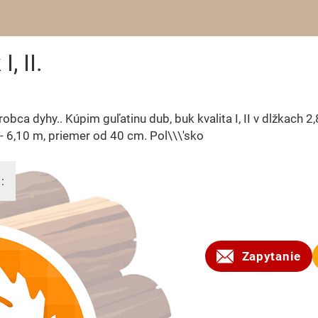
, II.
obca dyhy.. Kúpim guľatinu dub, buk kvalita I, II v dlžkach 2
- 6,10 m, priemer od 40 cm. Pol\\\'sko
:
2016
Zapytanie