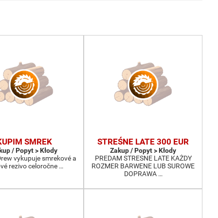
KUPIM SMREK
STREŚNE LATE 300 EUR
kup / Popyt > Kłody
Zakup / Popyt > Kłody
-Drew vykupuje smrekové a
PREDAM STRESNE LATE KAŻDY
ové rezivo celoročne …
ROZMER BARWENE LUB SUROWE
DOPRAWA …