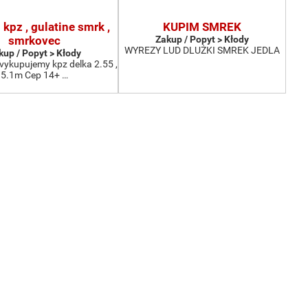
kpz , gulatine smrk ,
KUPIM SMREK
smrkovec
Zakup / Popyt > Kłody
WYREZY LUD DLUŻKI SMREK JEDLA
kup / Popyt > Kłody
vykupujemy kpz delka 2.55 ,
5.1m Cep 14+ …