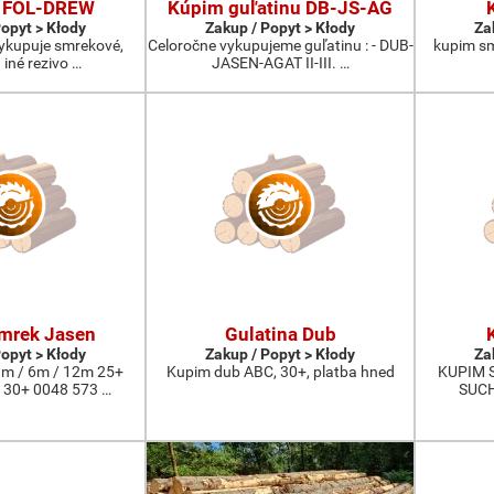
 FOL-DREW
Kúpim guľatinu DB-JS-AG
Popyt > Kłody
Zakup / Popyt > Kłody
Za
vykupuje smrekové,
Celoročne vykupujeme guľatinu : - DUB-
kupim smr
 iné rezivo …
JASEN-AGAT II-III. …
mrek Jasen
Gulatina Dub
Popyt > Kłody
Zakup / Popyt > Kłody
Za
m / 6m / 12m 25+
Kupim dub ABC, 30+, platba hned
KUPIM 
 30+ 0048 573 …
SUCH