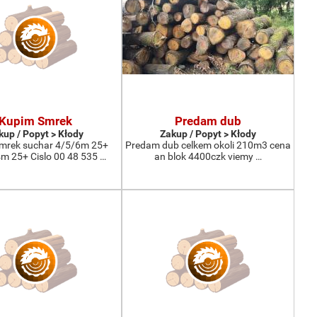
Kupim Smrek
Predam dub
kup / Popyt > Kłody
Zakup / Popyt > Kłody
mrek suchar 4/5/6m 25+
Predam dub celkem okoli 210m3 cena
 25+ Cislo 00 48 535 …
an blok 4400czk viemy …