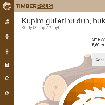
Kupim gul'atinu dub, buk I
Ogłoszenia
Ogłoszenia tekstowe
Kłody
(Zakup / Popyt)
Ogłoszenia
Sme výr
Ogłoszenia międzynarodowe
5,60 m 
OPTI-TIMB
Schematy przetarcia
Cena 
Kalkulatory drewna
WoodProfi
Objętość drewna z AI
18.02.
Rejestrator danych
Inwentaryzacja drewna w terenie