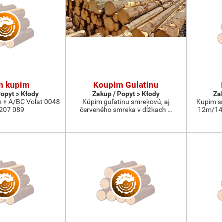
n kupim
Koupim Gulatinu
Popyt > Kłody
Zakup / Popyt > Kłody
Za
 + A/BC Volat 0048
Kúpim guľatinu smrekovú, aj
Kupim s
207 089
červeného smreka v dĺžkach …
12m/14m