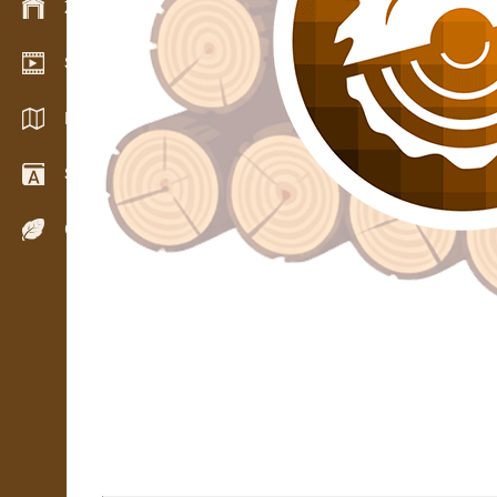
Zarządzanie zapasem
Salon wideo
Katalogi / Broszury
Słownik
Gatunki drewna