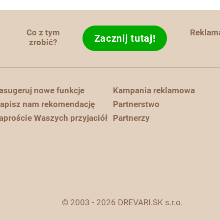
Co z tym
Reklam
Zacznij tutaj!
zrobić?
asugeruj nowe funkcje
Kampania reklamowa
apisz nam rekomendację
Partnerstwo
aproście Waszych przyjaciół
Partnerzy
© 2003 - 2026 DREVARI.SK s.r.o.