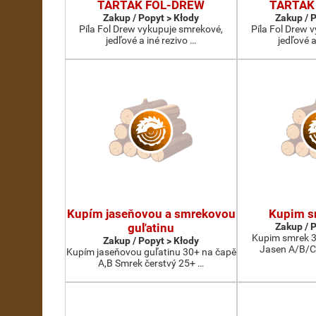
TARTAK FOL-DREW
TARTAK
Zakup / Popyt > Kłody
Zakup / 
Píla Fol Drew vykupuje smrekové,
Píla Fol Drew 
jedľové a iné rezivo …
jedľové a
Kupím jaseňovou a smrekovou
Kupim s
guľatinu
Zakup / 
Kupim smrek 3
Zakup / Popyt > Kłody
Jasen A/B/C
Kupím jaseňovou guľatinu 30+ na čapě
A,B Smrek čerstvý 25+ …