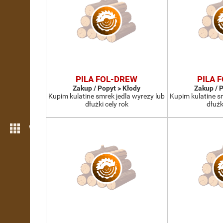
PILA FOL-DREW
PILA 
Zakup / Popyt > Kłody
Zakup / 
Kupim kulatine smrek jedla wyrezy lub
Kupim kulatine s
dłużki cely rok
dłużk
Więcej możliwości