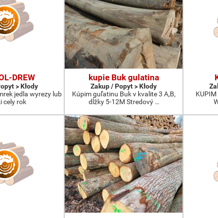
FOL-DREW
kupie Buk gulatina
Popyt > Kłody
Zakup / Popyt > Kłody
Za
mrek jedla wyrezy lub
Kúpim guľatinu Buk v kvalite 3 A,B,
KUPIM 
i cely rok
dĺžky 5-12M Stredový …
W