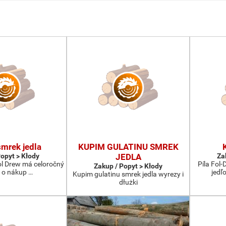
mrek jedla
KUPIM GULATINU SMREK
Popyt > Kłody
JEDLA
Za
Fol Drew má celoročný
Píla Fol
Zakup / Popyt > Kłody
 o nákup …
jedľ
Kupim gulatinu smrek jedla wyrezy i
dłużki