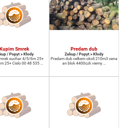
Kupim Smrek
Predam dub
kup / Popyt > Kłody
Zakup / Popyt > Kłody
mrek suchar 4/5/6m 25+
Predam dub celkem okoli 210m3 cena
 25+ Cislo 00 48 535 …
an blok 4400czk viemy …