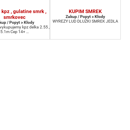
kpz , gulatine smrk ,
KUPIM SMREK
smrkovec
Zakup / Popyt > Kłody
WYREZY LUD DLUŻKI SMREK JEDLA
kup / Popyt > Kłody
vykupujemy kpz delka 2.55 ,
5.1m Cep 14+ …