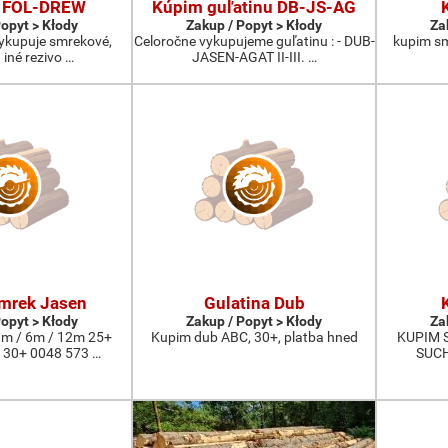
 FOL-DREW
Kúpim guľatinu DB-JS-AG
Popyt > Kłody
Zakup / Popyt > Kłody
Za
vykupuje smrekové,
Celoročne vykupujeme guľatinu : - DUB-
kupim smr
 iné rezivo …
JASEN-AGAT II-III. …
mrek Jasen
Gulatina Dub
Popyt > Kłody
Zakup / Popyt > Kłody
Za
m / 6m / 12m 25+
Kupim dub ABC, 30+, platba hned
KUPIM 
 30+ 0048 573 …
SUCH