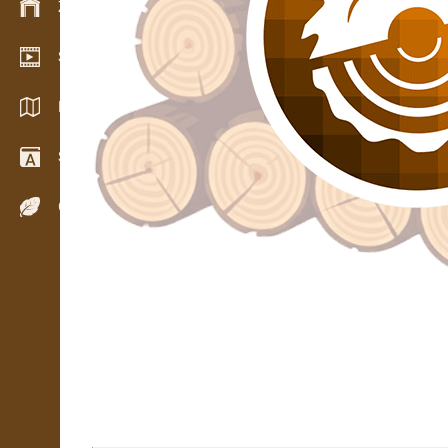
Zarządzanie zapasem
Salon wideo
Katalogi / Broszury
Słownik
Gatunki drewna