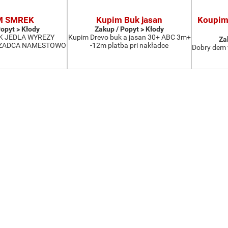
M SMREK
Kupim Buk jasan
Koupim 
Popyt > Kłody
Zakup / Popyt > Kłody
K JEDLA WYREZY
Kupim Drevo buk a jasan 30+ ABC 3m+
Za
CZADCA NAMESTOWO
-12m platba pri nakładce
Dobry dem 