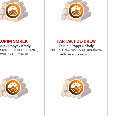
KUPIM SMREK
TARTAK FOL-DREW
kup / Popyt > Kłody
Zakup / Popyt > Kłody
SMREK JEDLU DŁUŻKI ,
Píla Fol Drew vykupuje smrekové,
YREZY CELY ROK
jedľové a iné rezivo …