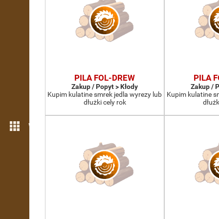
PILA FOL-DREW
PILA 
Zakup / Popyt > Kłody
Zakup / 
Kupim kulatine smrek jedla wyrezy lub
Kupim kulatine s
dłużki cely rok
dłużk
Więcej możliwości