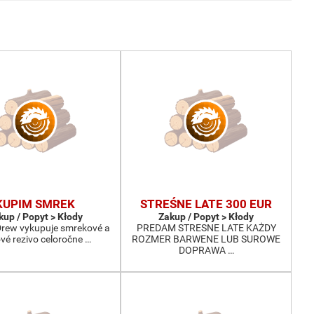
KUPIM SMREK
STREŚNE LATE 300 EUR
kup / Popyt > Kłody
Zakup / Popyt > Kłody
-Drew vykupuje smrekové a
PREDAM STRESNE LATE KAŻDY
ové rezivo celoročne …
ROZMER BARWENE LUB SUROWE
DOPRAWA …