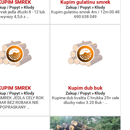
KUPIM SMREK
Kupim gulatinu smrek
kup / Popyt > Kłody
Zakup / Popyt > Kłody
ek jedla dłużki 8 - 12 lub
Kupim gulatinu smrek 4m / 12m 00 48
wyrezy 4,5,6 z …
690 638 049
KUPIM SMREK
Kupim dub buk
kup / Popyt > Kłody
Zakup / Popyt > Kłody
SMREK JEDLA CELY ROK
Kupime dub kvalita C hrubka 25+ cele
AR BEZ ROBAKA NIE
dluzky nebo 3.20 Buk - …
POPRASKANY …