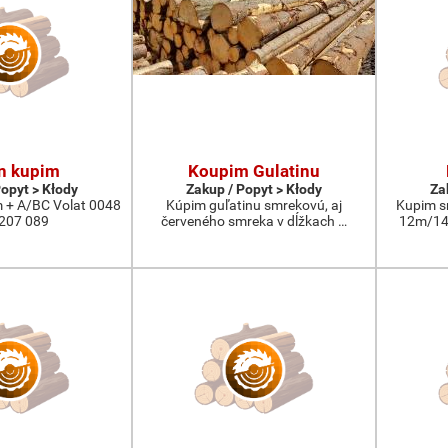
n kupim
Koupim Gulatinu
Popyt > Kłody
Zakup / Popyt > Kłody
Za
 + A/BC Volat 0048
Kúpim guľatinu smrekovú, aj
Kupim s
207 089
červeného smreka v dĺžkach …
12m/14m