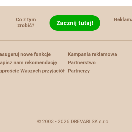
Co z tym
Reklam
Zacznij tutaj!
zrobić?
asugeruj nowe funkcje
Kampania reklamowa
apisz nam rekomendację
Partnerstwo
aproście Waszych przyjaciół
Partnerzy
© 2003 - 2026 DREVARI.SK s.r.o.