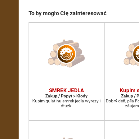
To by mogło Cię zainteresować
SMREK JEDLA
Kupim s
Zakup / Popyt > Kłody
Zakup / 
Kupim gulatinu smrek jedla wyrezy i
Dobrý deň, píla 
dłużki
záujem