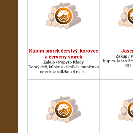
Kúpim smrek čerstvý, korovec
Jase
a červeny smrek
Zakup / 
Kupim Jasen 3m
Zakup / Popyt > Kłody
537 
Dobrý deň, kúpim akékoľvek množstvo
smrekov s dĺžkou 4 m, 5 …