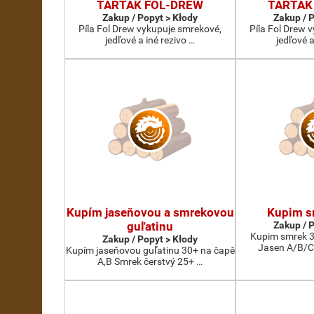
TARTAK FOL-DREW
TARTAK
Zakup / Popyt > Kłody
Zakup / 
Píla Fol Drew vykupuje smrekové,
Píla Fol Drew 
jedľové a iné rezivo …
jedľové a
Kupím jaseňovou a smrekovou
Kupim s
guľatinu
Zakup / 
Kupim smrek 3
Zakup / Popyt > Kłody
Jasen A/B/C
Kupím jaseňovou guľatinu 30+ na čapě
A,B Smrek čerstvý 25+ …