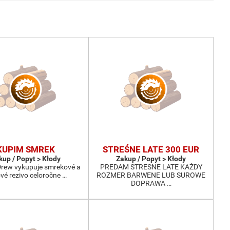
KUPIM SMREK
STREŚNE LATE 300 EUR
kup / Popyt > Kłody
Zakup / Popyt > Kłody
-Drew vykupuje smrekové a
PREDAM STRESNE LATE KAŻDY
ové rezivo celoročne …
ROZMER BARWENE LUB SUROWE
DOPRAWA …