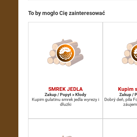
To by mogło Cię zainteresować
SMREK JEDLA
Kupim s
Zakup / Popyt > Kłody
Zakup / 
Kupim gulatinu smrek jedla wyrezy i
Dobrý deň, píla 
dłużki
záujem