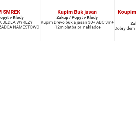
M SMREK
Kupim Buk jasan
Koupim 
Popyt > Kłody
Zakup / Popyt > Kłody
K JEDLA WYREZY
Kupim Drevo buk a jasan 30+ ABC 3m+
Za
CZADCA NAMESTOWO
-12m platba pri nakładce
Dobry dem 