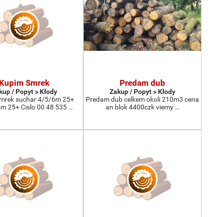
Kupim Smrek
Predam dub
kup / Popyt > Kłody
Zakup / Popyt > Kłody
mrek suchar 4/5/6m 25+
Predam dub celkem okoli 210m3 cena
 25+ Cislo 00 48 535 …
an blok 4400czk viemy …