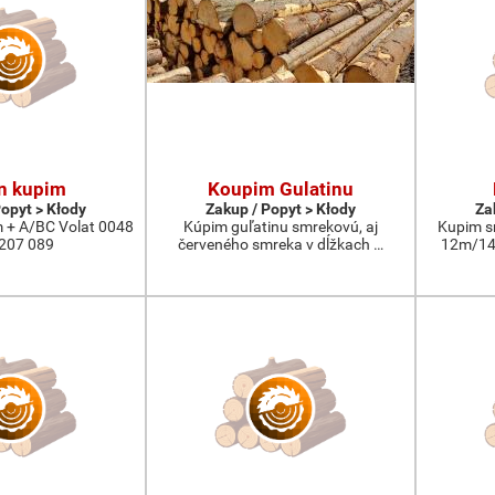
n kupim
Koupim Gulatinu
Popyt > Kłody
Zakup / Popyt > Kłody
Za
 + A/BC Volat 0048
Kúpim guľatinu smrekovú, aj
Kupim s
207 089
červeného smreka v dĺžkach …
12m/14m