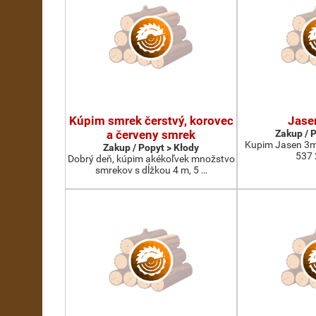
Kúpim smrek čerstvý, korovec
Jase
a červeny smrek
Zakup / 
Kupim Jasen 3m
Zakup / Popyt > Kłody
537 
Dobrý deň, kúpim akékoľvek množstvo
smrekov s dĺžkou 4 m, 5 …