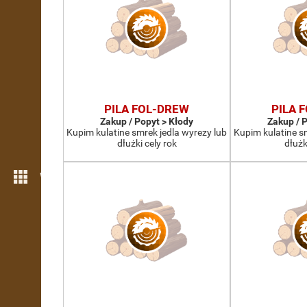
PILA FOL-DREW
PILA 
Zakup / Popyt > Kłody
Zakup / 
Kupim kulatine smrek jedla wyrezy lub
Kupim kulatine s
dłużki cely rok
dłużk
Więcej możliwości