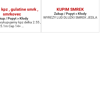
kpz , gulatine smrk ,
KUPIM SMREK
smrkovec
Zakup / Popyt > Kłody
WYREZY LUD DLUŻKI SMREK JEDLA
kup / Popyt > Kłody
vykupujemy kpz delka 2.55 ,
5.1m Cep 14+ …