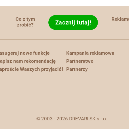
Co z tym
Reklam
Zacznij tutaj!
zrobić?
asugeruj nowe funkcje
Kampania reklamowa
apisz nam rekomendację
Partnerstwo
aproście Waszych przyjaciół
Partnerzy
© 2003 - 2026 DREVARI.SK s.r.o.