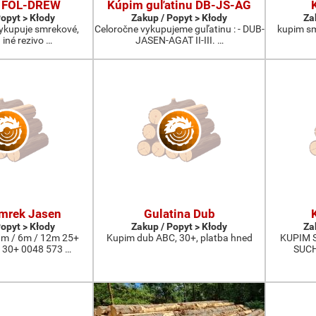
 FOL-DREW
Kúpim guľatinu DB-JS-AG
Popyt > Kłody
Zakup / Popyt > Kłody
Za
vykupuje smrekové,
Celoročne vykupujeme guľatinu : - DUB-
kupim smr
 iné rezivo …
JASEN-AGAT II-III. …
mrek Jasen
Gulatina Dub
Popyt > Kłody
Zakup / Popyt > Kłody
Za
m / 6m / 12m 25+
Kupim dub ABC, 30+, platba hned
KUPIM 
 30+ 0048 573 …
SUCH