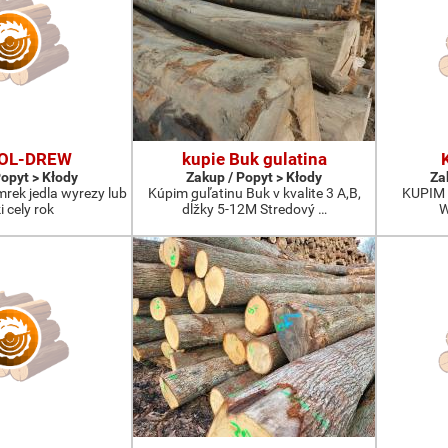
FOL-DREW
kupie Buk gulatina
Popyt > Kłody
Zakup / Popyt > Kłody
Za
mrek jedla wyrezy lub
Kúpim guľatinu Buk v kvalite 3 A,B,
KUPIM 
i cely rok
dĺžky 5-12M Stredový …
W