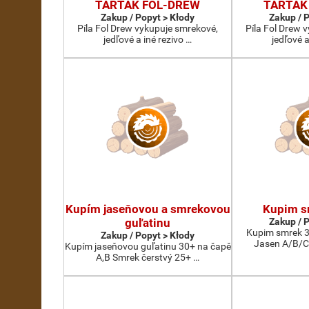
TARTAK FOL-DREW
TARTAK
Zakup / Popyt > Kłody
Zakup / 
Píla Fol Drew vykupuje smrekové,
Píla Fol Drew 
jedľové a iné rezivo …
jedľové a
Kupím jaseňovou a smrekovou
Kupim s
guľatinu
Zakup / 
Kupim smrek 3
Zakup / Popyt > Kłody
Jasen A/B/C
Kupím jaseňovou guľatinu 30+ na čapě
A,B Smrek čerstvý 25+ …