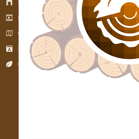
Zarządzanie zapasem
Salon wideo
Katalogi / Broszury
Słownik
Gatunki drewna