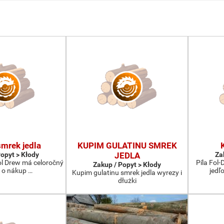
mrek jedla
KUPIM GULATINU SMREK
Popyt > Kłody
JEDLA
Za
Fol Drew má celoročný
Píla Fol
Zakup / Popyt > Kłody
 o nákup …
jedľ
Kupim gulatinu smrek jedla wyrezy i
dłużki