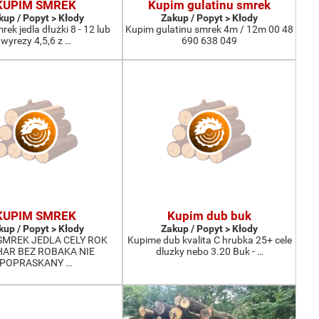
KUPIM SMREK
Kupim gulatinu smrek
kup / Popyt > Kłody
Zakup / Popyt > Kłody
ek jedla dłużki 8 - 12 lub
Kupim gulatinu smrek 4m / 12m 00 48
wyrezy 4,5,6 z …
690 638 049
KUPIM SMREK
Kupim dub buk
kup / Popyt > Kłody
Zakup / Popyt > Kłody
SMREK JEDLA CELY ROK
Kupime dub kvalita C hrubka 25+ cele
AR BEZ ROBAKA NIE
dluzky nebo 3.20 Buk - …
POPRASKANY …