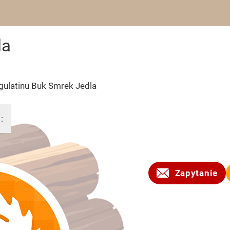
la
gulatinu Buk Smrek Jedla
:
2017
Zapytanie