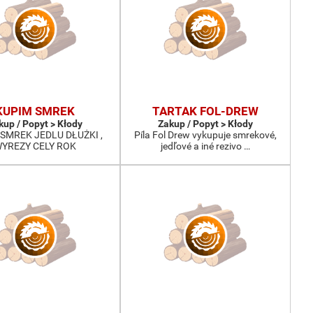
KUPIM SMREK
TARTAK FOL-DREW
kup / Popyt > Kłody
Zakup / Popyt > Kłody
SMREK JEDLU DŁUŻKI ,
Píla Fol Drew vykupuje smrekové,
YREZY CELY ROK
jedľové a iné rezivo …