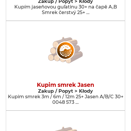
Zakup / Popyt > Kłody
Kupím jaseňovou guľatinu 30+ na čapě A,B
Smrek čerstvý 25+ …
Kupim smrek Jasen
Zakup / Popyt > Kłody
Kupim smrek 3m / 6m / 12m 25+ Jasen A/B/C 30+
0048 573 …