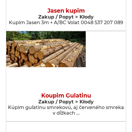
Jasen kupim
Zakup / Popyt > Kłody
Kupim Jasen 3m + A/BC Volat 0048 537 207 089
Koupim Gulatinu
Zakup / Popyt > Kłody
Kúpim guľatinu smrekovú, aj červeného smreka
v dĺžkach …