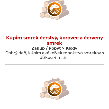
Kúpim smrek čerstvý, korovec a červeny
smrek
Zakup / Popyt > Kłody
Dobrý deň, kúpim akékoľvek množstvo smrekov s
dĺžkou 4 m, 5 …