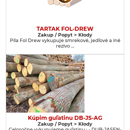
TARTAK FOL-DREW
Zakup / Popyt > Kłody
Píla Fol Drew vykupuje smrekové, jedľové a iné
rezivo …
Kúpim guľatinu DB-JS-AG
Zakup / Popyt > Kłody
Celoročne vykupujeme guľatinu : - DUB-JASEN-