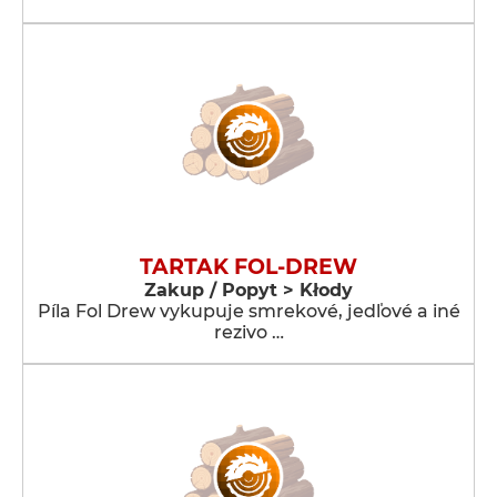
TARTAK FOL-DREW
Zakup / Popyt > Kłody
Píla Fol Drew vykupuje smrekové, jedľové a iné
rezivo …