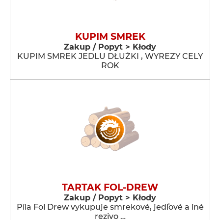
KUPIM SMREK
Zakup / Popyt > Kłody
KUPIM SMREK JEDLU DŁUŻKI , WYREZY CELY
ROK
TARTAK FOL-DREW
Zakup / Popyt > Kłody
Píla Fol Drew vykupuje smrekové, jedľové a iné
rezivo …