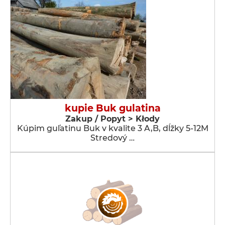
kupie Buk gulatina
Zakup / Popyt > Kłody
Kúpim guľatinu Buk v kvalite 3 A,B, dĺžky 5-12M
Stredový …