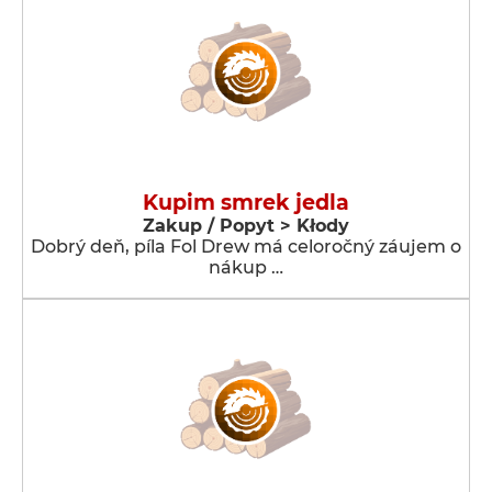
Kupim smrek jedla
Zakup / Popyt > Kłody
Dobrý deň, píla Fol Drew má celoročný záujem o
nákup …