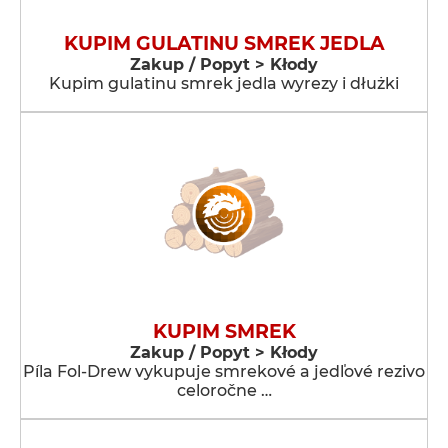
KUPIM GULATINU SMREK JEDLA
Zakup / Popyt > Kłody
Kupim gulatinu smrek jedla wyrezy i dłużki
KUPIM SMREK
Zakup / Popyt > Kłody
Píla Fol-Drew vykupuje smrekové a jedľové rezivo
celoročne …