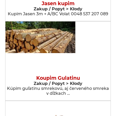
Jasen kupim
Zakup / Popyt > Kłody
Kupim Jasen 3m + A/BC Volat 0048 537 207 089
Koupim Gulatinu
Zakup / Popyt > Kłody
Kúpim guľatinu smrekovú, aj červeného smreka
v dĺžkach …