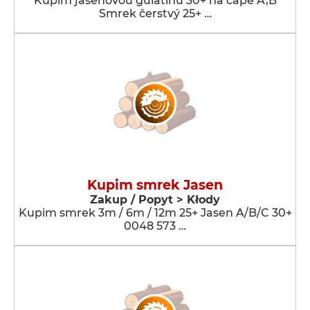
Kupím jaseňovou guľatinu 30+ na čapě A,B
Smrek čerstvý 25+ …
Kupim smrek Jasen
Zakup / Popyt > Kłody
Kupim smrek 3m / 6m / 12m 25+ Jasen A/B/C 30+
0048 573 …