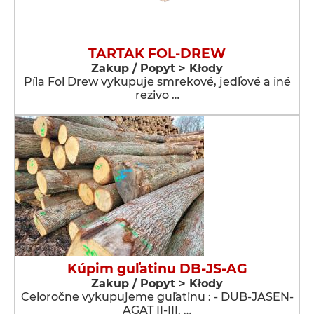
TARTAK FOL-DREW
Zakup / Popyt > Kłody
Píla Fol Drew vykupuje smrekové, jedľové a iné
rezivo …
Kúpim guľatinu DB-JS-AG
Zakup / Popyt > Kłody
Celoročne vykupujeme guľatinu : - DUB-JASEN-
AGAT II-III. …