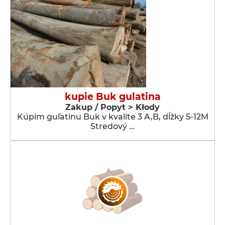
kupie Buk gulatina
Zakup / Popyt > Kłody
Kúpim guľatinu Buk v kvalite 3 A,B, dĺžky 5-12M
Stredový …