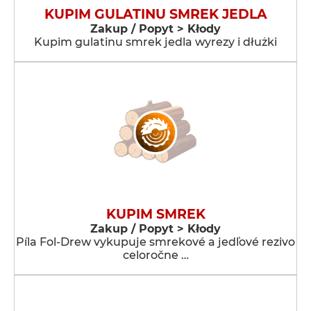
KUPIM GULATINU SMREK JEDLA
Zakup / Popyt > Kłody
Kupim gulatinu smrek jedla wyrezy i dłużki
KUPIM SMREK
Zakup / Popyt > Kłody
Píla Fol-Drew vykupuje smrekové a jedľové rezivo
celoročne …