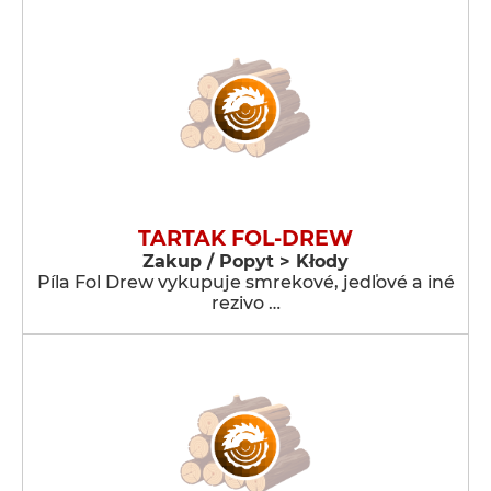
TARTAK FOL-DREW
Zakup / Popyt > Kłody
Píla Fol Drew vykupuje smrekové, jedľové a iné
rezivo …