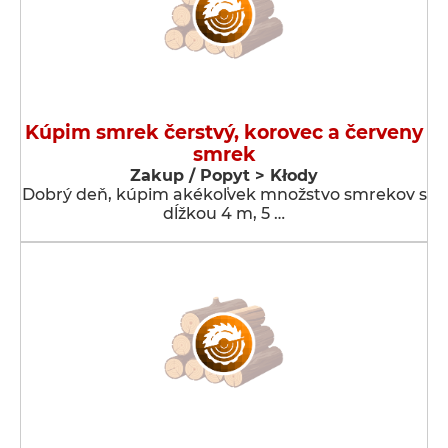
Kúpim smrek čerstvý, korovec a červeny
smrek
Zakup / Popyt > Kłody
Dobrý deň, kúpim akékoľvek množstvo smrekov s
dĺžkou 4 m, 5 …