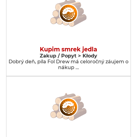
Kupim smrek jedla
Zakup / Popyt > Kłody
Dobrý deň, píla Fol Drew má celoročný záujem o
nákup …