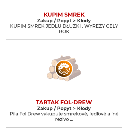
KUPIM SMREK
Zakup / Popyt > Kłody
KUPIM SMREK JEDLU DŁUŻKI , WYREZY CELY
ROK
TARTAK FOL-DREW
Zakup / Popyt > Kłody
Píla Fol Drew vykupuje smrekové, jedľové a iné
rezivo …