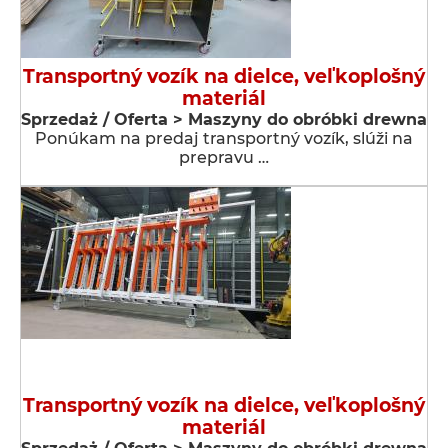
Transportný vozík na dielce, veľkoplošný
materiál
Sprzedaż / Oferta > Maszyny do obróbki drewna
Ponúkam na predaj transportný vozík, slúži na
prepravu …
Transportný vozík na dielce, veľkoplošný
materiál