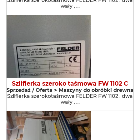
Szlifierka szerokotaśmowa FELDER FW 1102 . dwa
wały , …
Szlifierka szeroko taśmowa FW 1102 C
Sprzedaż / Oferta > Maszyny do obróbki drewna
Szlifierka szerokotaśmowa FELDER FW 1102 . dwa
wały , …