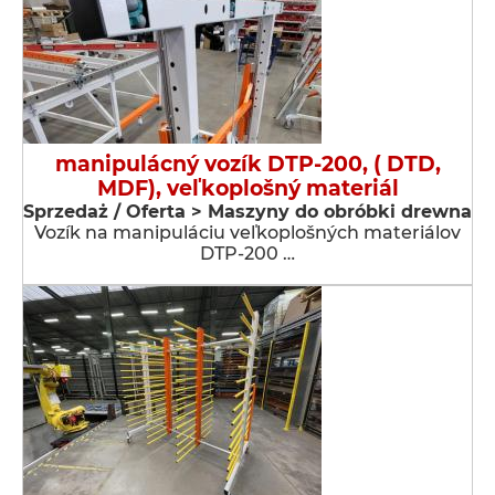
manipulácný vozík DTP-200, ( DTD,
MDF), veľkoplošný materiál
Sprzedaż / Oferta > Maszyny do obróbki drewna
Vozík na manipuláciu veľkoplošných materiálov
DTP-200 …