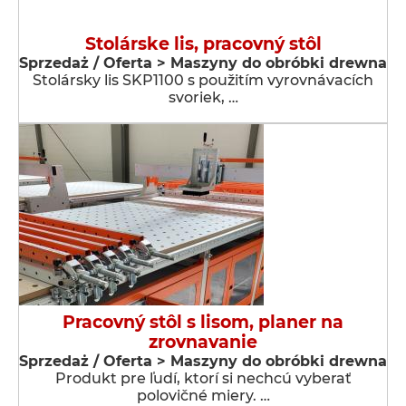
Stolárske lis, pracovný stôl
Sprzedaż / Oferta > Maszyny do obróbki drewna
Stolársky lis SKP1100 s použitím vyrovnávacích
svoriek, …
Pracovný stôl s lisom, planer na
zrovnavanie
Sprzedaż / Oferta > Maszyny do obróbki drewna
Produkt pre ľudí, ktorí si nechcú vyberať
polovičné miery. …