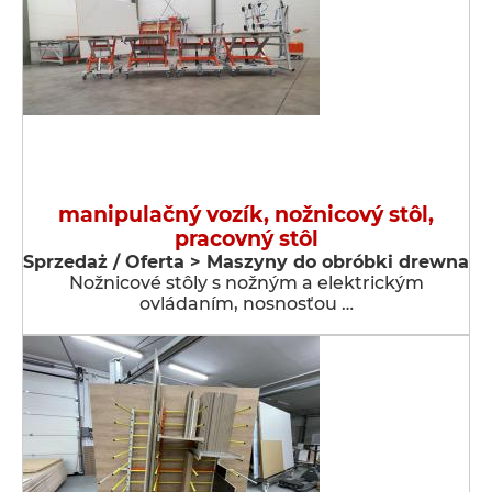
manipulačný vozík, nožnicový stôl,
pracovný stôl
Sprzedaż / Oferta > Maszyny do obróbki drewna
Nožnicové stôly s nožným a elektrickým
ovládaním, nosnosťou …