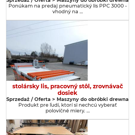
Sprzedaż / Oferta > Maszyny do obróbki drewna
Ponúkam na predaj pneumatický lis PPC 3000 -
vhodný na …
stolársky lis, pracovný stôl, zrovnávač
dosiek
Sprzedaż / Oferta > Maszyny do obróbki drewna
Produkt pre ľudí, ktorí si nechcú vyberať
polovičné miery. …