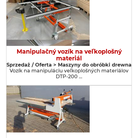
Manipulačný vozík na veľkoplošný
materiál
Sprzedaż / Oferta > Maszyny do obróbki drewna
Vozík na manipuláciu veľkoplošných materiálov
DTP-200 …