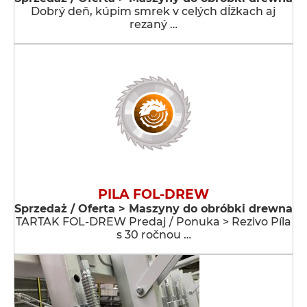
Dobrý deň, kúpim smrek v celých dĺžkach aj
rezaný …
PILA FOL-DREW
Sprzedaż / Oferta > Maszyny do obróbki drewna
TARTAK FOL-DREW Predaj / Ponuka > Rezivo Píla
s 30 ročnou …