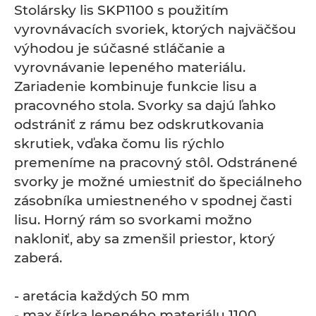
Stolársky lis SKP1100 s použitím
vyrovnávacích svoriek, ktorých najväčšou
výhodou je súčasné stláčanie a
vyrovnávanie lepeného materiálu.
Zariadenie kombinuje funkcie lisu a
pracovného stola. Svorky sa dajú ľahko
odstrániť z rámu bez odskrutkovania
skrutiek, vďaka čomu lis rýchlo
premeníme na pracovný stôl. Odstránené
svorky je možné umiestniť do špeciálneho
zásobníka umiestneného v spodnej časti
lisu. Horný rám so svorkami možno
nakloniť, aby sa zmenšil priestor, ktorý
zaberá.
- aretácia každých 50 mm
- max šírka lepeného materiálu 1100