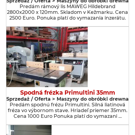
Sprzedaż / Oferta > Maszyny do obróbki drewna
Predám rámový lis MAWEG Hildebrand
2800x2000 x 120mm. Skladom v Kežmarku. Cena
2500 Euro. Ponuka platí do vymazania inzerátu.
Spodná frézka Primultini 35mm
Sprzedaż / Oferta > Maszyny do obróbki drewna
Predám spodnú frézu Primultini. Silná liatinová
fréza vo výbornom stave. Hriadeľ priemer 35mm.
Cena 1000 Euro Ponuka platí do vymazani …