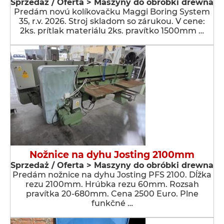
Sprzedaż / Oferta > Maszyny do obróbki drewna
Predám novú kolíkovačku Maggi Boring System
35, r.v. 2026. Stroj skladom so zárukou. V cene:
2ks. prítlak materiálu 2ks. pravítko 1500mm …
Nožnice na dyhu Josting 2100mm
Sprzedaż / Oferta > Maszyny do obróbki drewna
Predám nožnice na dyhu Josting PFS 2100. Dĺžka
rezu 2100mm. Hrúbka rezu 60mm. Rozsah
pravítka 20-680mm. Cena 2500 Euro. Plne
funkčné …