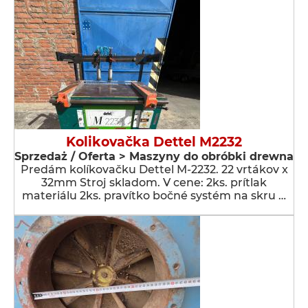
Kolikovačka Dettel M2232
Sprzedaż / Oferta > Maszyny do obróbki drewna
Predám kolíkovačku Dettel M-2232. 22 vrtákov x
32mm Stroj skladom. V cene: 2ks. prítlak
materiálu 2ks. pravítko bočné systém na skru …