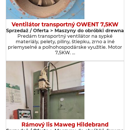
Ventilátor transportný OWENT 7,5KW
Sprzedaż / Oferta > Maszyny do obróbki drewna
Predám transportný ventilátor na sypké
materiály, pelety, piliny, štiepku, zrno a iné
priemyselné a poľnohospodárske využitie. Motor
7,5KW. …
Rámový lis Maweg Hildebrand