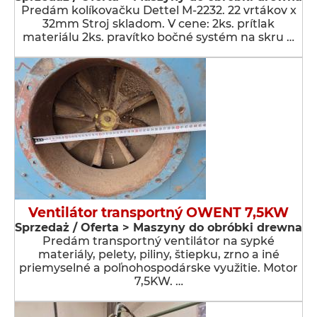
Predám kolíkovačku Dettel M-2232. 22 vrtákov x
32mm Stroj skladom. V cene: 2ks. prítlak
materiálu 2ks. pravítko bočné systém na skru …
Ventilátor transportný OWENT 7,5KW
Sprzedaż / Oferta > Maszyny do obróbki drewna
Predám transportný ventilátor na sypké
materiály, pelety, piliny, štiepku, zrno a iné
priemyselné a poľnohospodárske využitie. Motor
7,5KW. …