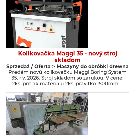
Kolikovačka Maggi 35 - nový stroj
skladom
Sprzedaż / Oferta > Maszyny do obróbki drewna
Predám novú kolíkovačku Maggi Boring System
35, r.v. 2026. Stroj skladom so zárukou. V cene:
2ks. prítlak materiálu 2ks. pravítko 1500mm …