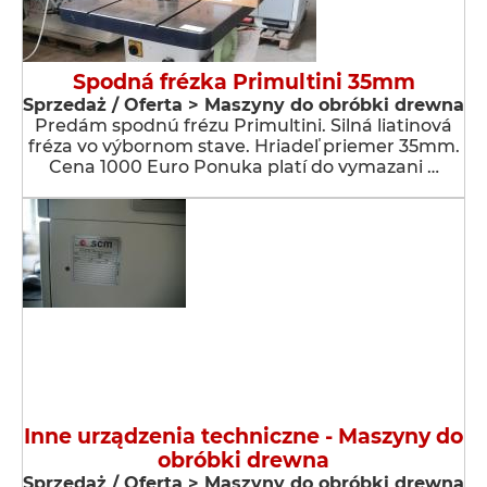
Spodná frézka Primultini 35mm
Sprzedaż / Oferta > Maszyny do obróbki drewna
Predám spodnú frézu Primultini. Silná liatinová
fréza vo výbornom stave. Hriadeľ priemer 35mm.
Cena 1000 Euro Ponuka platí do vymazani …
Inne urządzenia techniczne - Maszyny do
obróbki drewna
Sprzedaż / Oferta > Maszyny do obróbki drewna