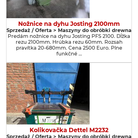
Nožnice na dyhu Josting 2100mm
Sprzedaż / Oferta > Maszyny do obróbki drewna
Predám nožnice na dyhu Josting PFS 2100. Dĺžka
rezu 2100mm. Hrúbka rezu 60mm. Rozsah
pravítka 20-680mm. Cena 2500 Euro. Plne
funkčné …
Kolikovačka Dettel M2232
Sprzedaż / Oferta > Maszyny do obróbki drewna