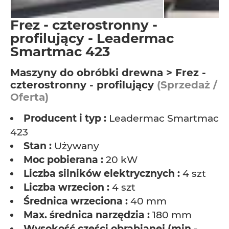
Frez - czterostronny -
profilujący - Leadermac
Smartmac 423
Maszyny do obróbki drewna > Frez -
czterostronny - profilujący
(Sprzedaż /
Oferta)
Producent i typ :
Leadermac Smartmac
423
Stan :
Używany
Moc pobierana :
20 kW
Liczba silników elektrycznych :
4 szt
Liczba wrzecion :
4 szt
Średnica wrzeciona :
40 mm
Max. średnica narzędzia :
180 mm
Wysokość części obrabianej (min.-