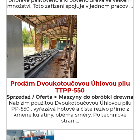
přípravě palivového a krbového dřeva ve velkém
množství. Toto zařízení spojuje v jednom pracov …
Prodám Dvoukotoučovou Úhlovou pilu
TTPP-550
Sprzedaż / Oferta > Maszyny do obróbki drewna
Nabízím použitou Dvoukotoučovou Úhlovou pilu
PP-550 , vyřezává hotové a čisté řezivo přímo z
kmene kulatiny, oběma směry, Po technické
strán …