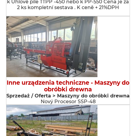
k Úhlové pile TTPP -450 nebo k PP-550 Cena je za
2 ks kompletní sestava . K ceně + 21%DPH
Inne urządzenia techniczne - Maszyny do
obróbki drewna
Sprzedaż / Oferta > Maszyny do obróbki drewna
Nový Procesor SSP-48