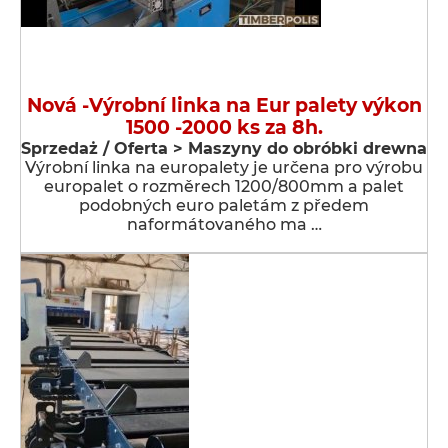
Nová -Výrobní linka na Eur palety výkon
1500 -2000 ks za 8h.
Sprzedaż / Oferta > Maszyny do obróbki drewna
Výrobní linka na europalety je určena pro výrobu
europalet o rozměrech 1200/800mm a palet
podobných euro paletám z předem
naformátovaného ma …