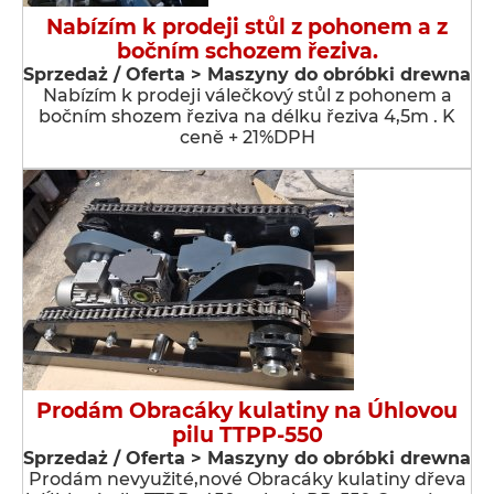
Nabízím k prodeji stůl z pohonem a z
bočním schozem řeziva.
Sprzedaż / Oferta > Maszyny do obróbki drewna
Nabízím k prodeji válečkový stůl z pohonem a
bočním shozem řeziva na délku řeziva 4,5m . K
ceně + 21%DPH
Prodám Obracáky kulatiny na Úhlovou
pilu TTPP-550
Sprzedaż / Oferta > Maszyny do obróbki drewna
Prodám nevyužité,nové Obracáky kulatiny dřeva