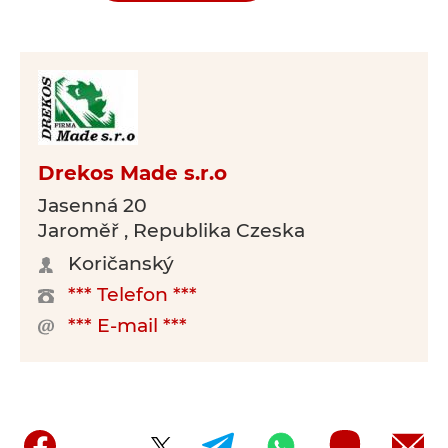
Drekos Made s.r.o
Jasenná 20
Jaroměř , Republika Czeska
Koričanský
*** Telefon ***
*** E-mail ***