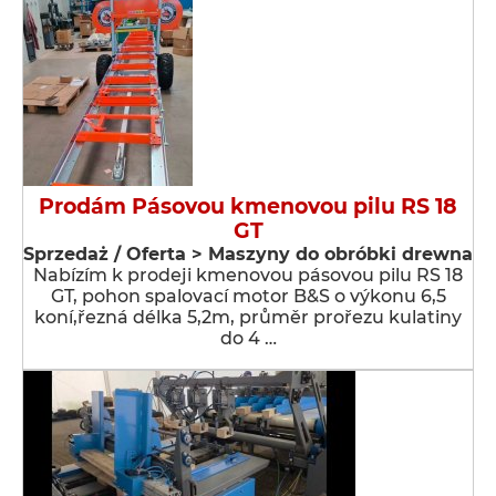
Prodám Pásovou kmenovou pilu RS 18
GT
Sprzedaż / Oferta > Maszyny do obróbki drewna
Nabízím k prodeji kmenovou pásovou pilu RS 18
GT, pohon spalovací motor B&S o výkonu 6,5
koní,řezná délka 5,2m, průměr prořezu kulatiny
do 4 …