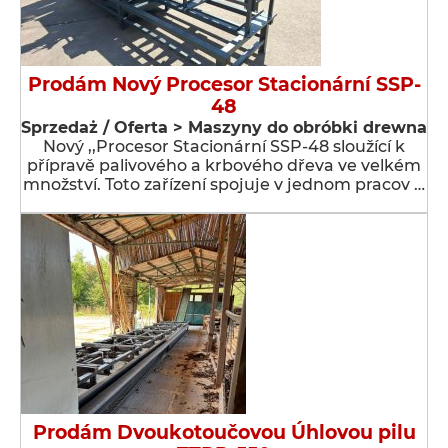
Prodám Nový Procesor Stacionární SSP-
48
Sprzedaż / Oferta > Maszyny do obróbki drewna
Nový ,,Procesor Stacionární SSP-48 sloužící k
přípravě palivového a krbového dřeva ve velkém
množství. Toto zařízení spojuje v jednom pracov …
Prodám Dvoukotoučovou Úhlovou pilu