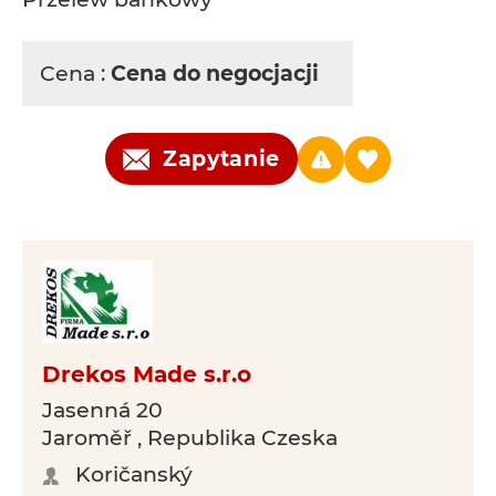
Cena :
Cena do negocjacji
Zapytanie
Drekos Made s.r.o
Jasenná 20
Jaroměř , Republika Czeska
Koričanský