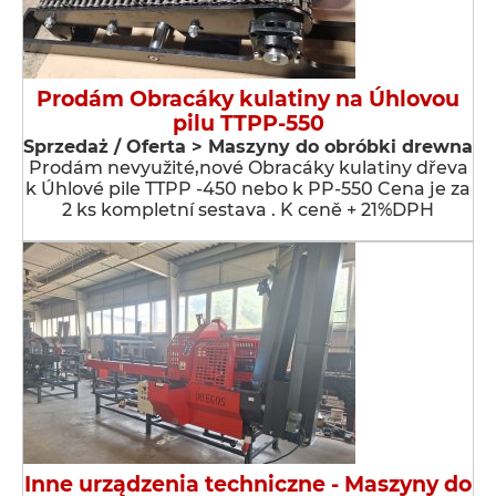
Prodám Obracáky kulatiny na Úhlovou
pilu TTPP-550
Sprzedaż / Oferta > Maszyny do obróbki drewna
Prodám nevyužité,nové Obracáky kulatiny dřeva
k Úhlové pile TTPP -450 nebo k PP-550 Cena je za
2 ks kompletní sestava . K ceně + 21%DPH
Inne urządzenia techniczne - Maszyny do