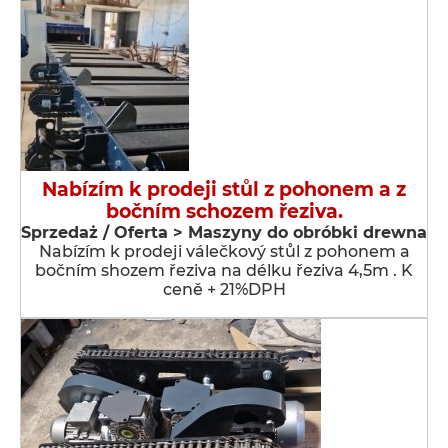
Nabízím k prodeji stůl z pohonem a z
bočním schozem řeziva.
Sprzedaż / Oferta > Maszyny do obróbki drewna
Nabízím k prodeji válečkový stůl z pohonem a
bočním shozem řeziva na délku řeziva 4,5m . K
ceně + 21%DPH