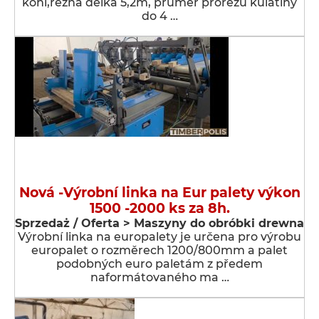
koní,řezná délka 5,2m, průměr prořezu kulatiny
do 4 …
Nová -Výrobní linka na Eur palety výkon
1500 -2000 ks za 8h.
Sprzedaż / Oferta > Maszyny do obróbki drewna
Výrobní linka na europalety je určena pro výrobu
europalet o rozměrech 1200/800mm a palet
podobných euro paletám z předem
naformátovaného ma …