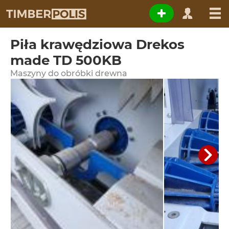
Piła krawędziowa Drekos
made TD 500KB
Maszyny do obróbki drewna