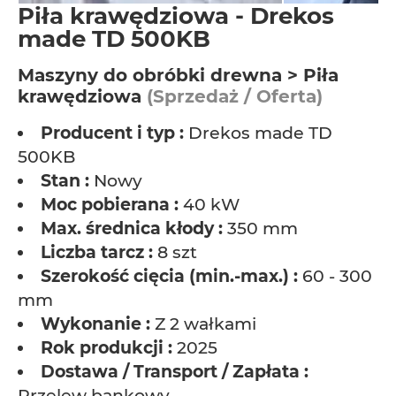
Piła krawędziowa - Drekos
made TD 500KB
Maszyny do obróbki drewna > Piła
krawędziowa
(Sprzedaż / Oferta)
Producent i typ :
Drekos made TD
500KB
Stan :
Nowy
Moc pobierana :
40 kW
Max. średnica kłody :
350 mm
Liczba tarcz :
8 szt
Szerokość cięcia (min.-max.) :
60 - 300
mm
Wykonanie :
Z 2 wałkami
Rok produkcji :
2025
Dostawa / Transport / Zapłata :
Przelew bankowy