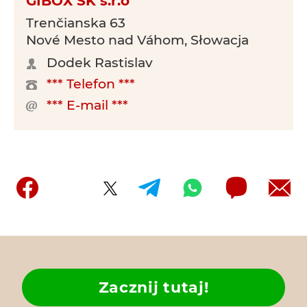
GIBOX SK s.r.o
Trenčianska 63
Nové Mesto nad Váhom, Słowacja
Dodek Rastislav
*** Telefon ***
*** E-mail ***
Zacznij tutaj!