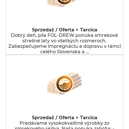
Sprzedaż / Oferta > Tarcica
Dobrý deň, píla FOL-DREW ponúka smrekové
strešné laty vo všetkých rozmeroch.
Zabezpečujeme impregnáciu a dopravu v rámci
celého Slovenska a …
Sprzedaż / Oferta > Tarcica
Predávame vysokokvalitné výrobky zo
smrekového reziva. Naša ponuka zahŕňa: -