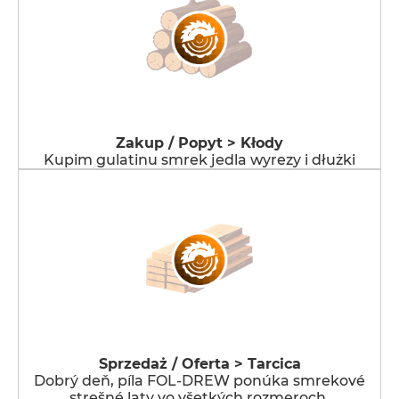
Zakup / Popyt > Kłody
Kupim gulatinu smrek jedla wyrezy i dłużki
Sprzedaż / Oferta > Tarcica
Dobrý deň, píla FOL-DREW ponúka smrekové
strešné laty vo všetkých rozmeroch.