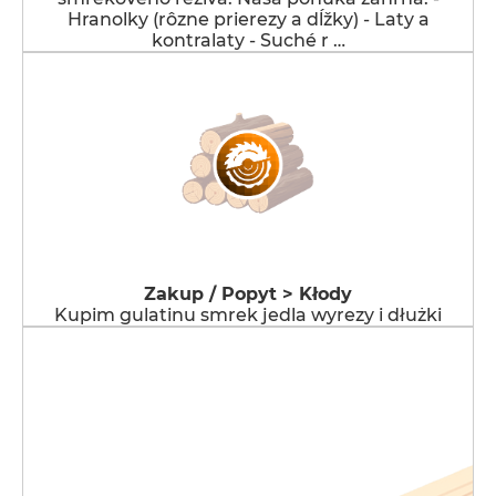
Hranolky (rôzne prierezy a dĺžky) - Laty a
kontralaty - Suché r …
Zakup / Popyt > Kłody
Kupim gulatinu smrek jedla wyrezy i dłużki