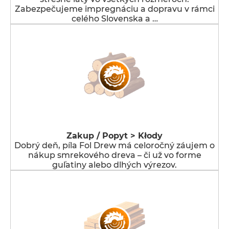
Zabezpečujeme impregnáciu a dopravu v rámci
celého Slovenska a …
Zakup / Popyt > Kłody
Dobrý deň, píla Fol Drew má celoročný záujem o
nákup smrekového dreva – či už vo forme
guľatiny alebo dlhých výrezov.