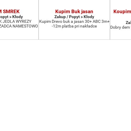
M SMREK
Kupim Buk jasan
Koupim 
Popyt > Kłody
Zakup / Popyt > Kłody
K JEDLA WYREZY
Kupim Drevo buk a jasan 30+ ABC 3m+
Za
CZADCA NAMESTOWO
-12m platba pri nakładce
Dobry dem 