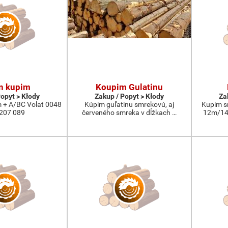
n kupim
Koupim Gulatinu
Popyt > Kłody
Zakup / Popyt > Kłody
Za
 + A/BC Volat 0048
Kúpim guľatinu smrekovú, aj
Kupim s
207 089
červeného smreka v dĺžkach …
12m/14m