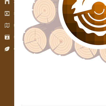
Zarządzanie zapasem
Salon wideo
Katalogi / Broszury
Słownik
Gatunki drewna