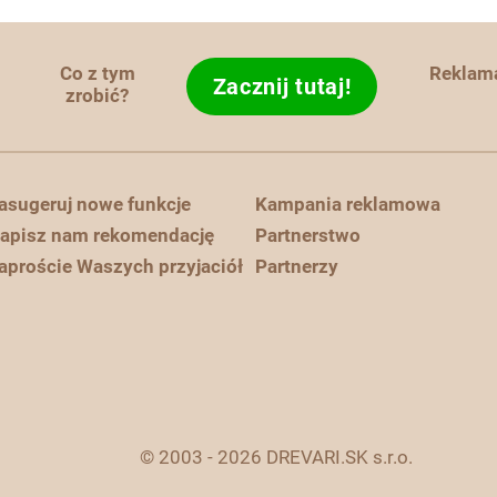
Co z tym
Reklam
Zacznij tutaj!
zrobić?
asugeruj nowe funkcje
Kampania reklamowa
apisz nam rekomendację
Partnerstwo
aproście Waszych przyjaciół
Partnerzy
© 2003 - 2026 DREVARI.SK s.r.o.