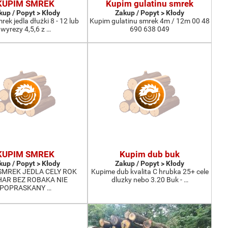
KUPIM SMREK
Kupim gulatinu smrek
kup / Popyt > Kłody
Zakup / Popyt > Kłody
ek jedla dłużki 8 - 12 lub
Kupim gulatinu smrek 4m / 12m 00 48
wyrezy 4,5,6 z …
690 638 049
KUPIM SMREK
Kupim dub buk
kup / Popyt > Kłody
Zakup / Popyt > Kłody
SMREK JEDLA CELY ROK
Kupime dub kvalita C hrubka 25+ cele
AR BEZ ROBAKA NIE
dluzky nebo 3.20 Buk - …
POPRASKANY …