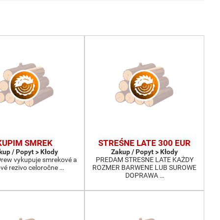
KUPIM SMREK
STREŚNE LATE 300 EUR
kup / Popyt > Kłody
Zakup / Popyt > Kłody
-Drew vykupuje smrekové a
PREDAM STRESNE LATE KAŻDY
ové rezivo celoročne …
ROZMER BARWENE LUB SUROWE
DOPRAWA …