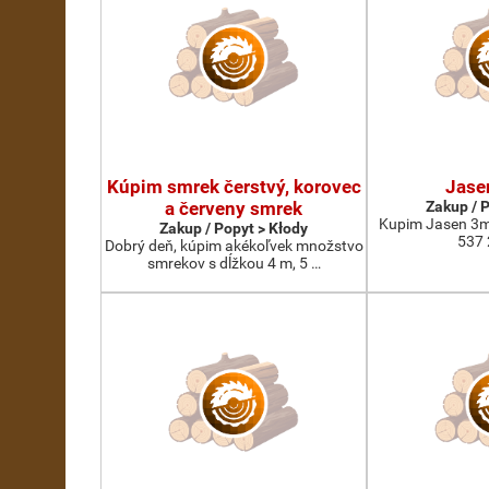
Kúpim smrek čerstvý, korovec
Jase
a červeny smrek
Zakup / 
Kupim Jasen 3m
Zakup / Popyt > Kłody
537 
Dobrý deň, kúpim akékoľvek množstvo
smrekov s dĺžkou 4 m, 5 …