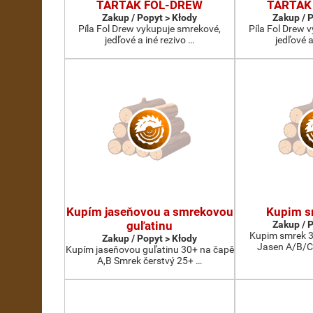
TARTAK FOL-DREW
TARTAK
Zakup / Popyt > Kłody
Zakup / 
Píla Fol Drew vykupuje smrekové,
Píla Fol Drew 
jedľové a iné rezivo …
jedľové a
Kupím jaseňovou a smrekovou
Kupim s
guľatinu
Zakup / 
Kupim smrek 3
Zakup / Popyt > Kłody
Jasen A/B/C
Kupím jaseňovou guľatinu 30+ na čapě
A,B Smrek čerstvý 25+ …