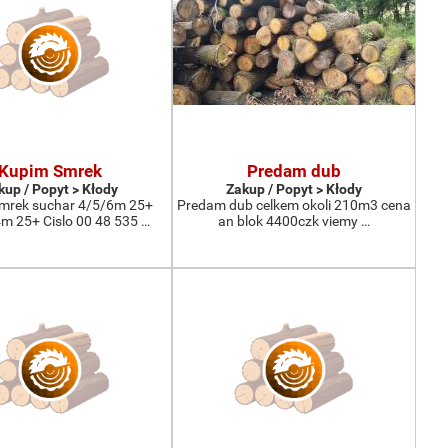
Kupim Smrek
Predam dub
kup / Popyt > Kłody
Zakup / Popyt > Kłody
mrek suchar 4/5/6m 25+
Predam dub celkem okoli 210m3 cena
 25+ Cislo 00 48 535 …
an blok 4400czk viemy …