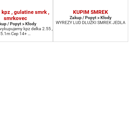
kpz , gulatine smrk ,
KUPIM SMREK
smrkovec
Zakup / Popyt > Kłody
WYREZY LUD DLUŻKI SMREK JEDLA
kup / Popyt > Kłody
vykupujemy kpz delka 2.55 ,
5.1m Cep 14+ …