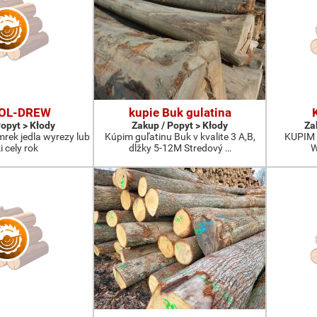
FOL-DREW
kupie Buk gulatina
Popyt > Kłody
Zakup / Popyt > Kłody
Za
mrek jedla wyrezy lub
Kúpim guľatinu Buk v kvalite 3 A,B,
KUPIM 
i cely rok
dĺžky 5-12M Stredový …
W