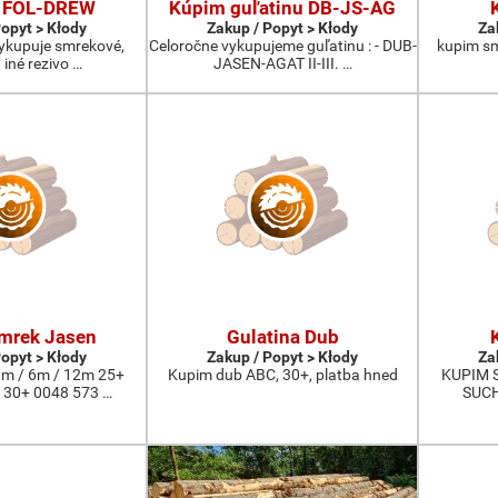
 FOL-DREW
Kúpim guľatinu DB-JS-AG
Popyt > Kłody
Zakup / Popyt > Kłody
Za
vykupuje smrekové,
Celoročne vykupujeme guľatinu : - DUB-
kupim smr
 iné rezivo …
JASEN-AGAT II-III. …
mrek Jasen
Gulatina Dub
Popyt > Kłody
Zakup / Popyt > Kłody
Za
m / 6m / 12m 25+
Kupim dub ABC, 30+, platba hned
KUPIM 
 30+ 0048 573 …
SUCH