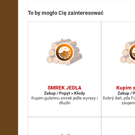
To by mogło Cię zainteresować
SMREK JEDLA
Kupim s
Zakup / Popyt > Kłody
Zakup / 
Kupim gulatinu smrek jedla wyrezy i
Dobrý deň, píla 
dłużki
záujem