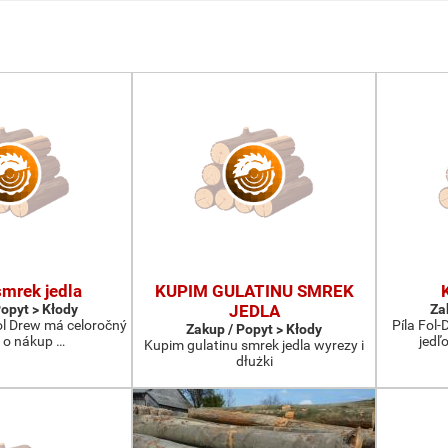
mrek jedla
KUPIM GULATINU SMREK
Popyt > Kłody
JEDLA
Za
Fol Drew má celoročný
Píla Fol
Zakup / Popyt > Kłody
 o nákup …
jedľ
Kupim gulatinu smrek jedla wyrezy i
dłużki