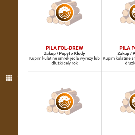
PILA FOL-DREW
PILA 
Zakup / Popyt > Kłody
Zakup / 
Kupim kulatine smrek jedla wyrezy lub
Kupim kulatine s
dłużki cely rok
dłużk
Więcej możliwości