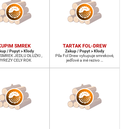
KUPIM SMREK
TARTAK FOL-DREW
kup / Popyt > Kłody
Zakup / Popyt > Kłody
SMREK JEDLU DŁUŻKI ,
Píla Fol Drew vykupuje smrekové,
YREZY CELY ROK
jedľové a iné rezivo …