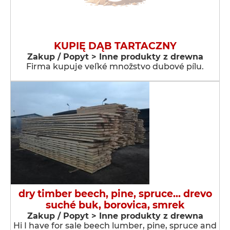
KUPIĘ DĄB TARTACZNY
Zakup / Popyt > Inne produkty z drewna
Firma kupuje veľké množstvo dubové pílu.
dry timber beech, pine, spruce... drevo
suché buk, borovica, smrek
Zakup / Popyt > Inne produkty z drewna
Hi I have for sale beech lumber, pine, spruce and