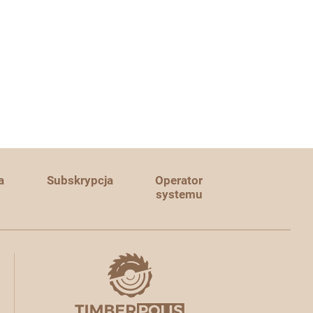
a
Subskrypcja
Operator
systemu