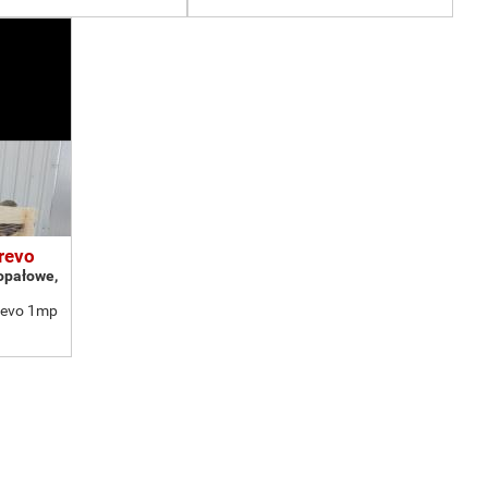
revo
opałowe,
revo 1mp