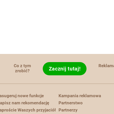
Co z tym
Reklam
Zacznij tutaj!
zrobić?
asugeruj nowe funkcje
Kampania reklamowa
apisz nam rekomendację
Partnerstwo
aproście Waszych przyjaciół
Partnerzy