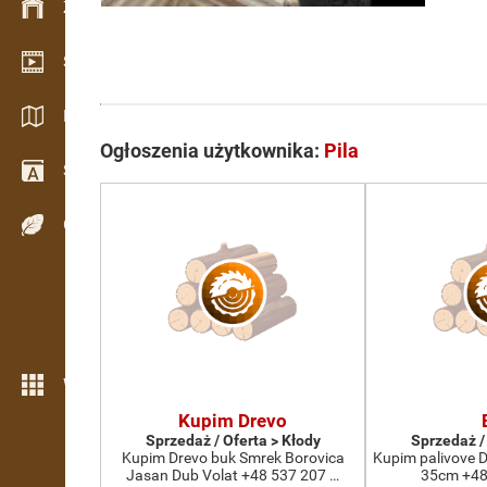
Zarządzanie zapasem
Salon wideo
Katalogi / Broszury
Ogłoszenia użytkownika:
Pila
Słownik
Gatunki drewna
Więcej możliwości
Kupim Drevo
Sprzedaż / Oferta > Kłody
Sprzedaż /
Kupim Drevo buk Smrek Borovica
Kupim palivove 
Jasan Dub Volat +48 537 207 …
35cm +48