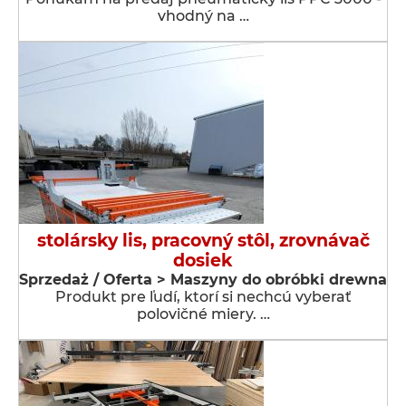
vhodný na …
stolársky lis, pracovný stôl, zrovnávač
dosiek
Sprzedaż / Oferta > Maszyny do obróbki drewna
Produkt pre ľudí, ktorí si nechcú vyberať
polovičné miery. …