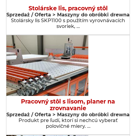
Stolárske lis, pracovný stôl
Sprzedaż / Oferta > Maszyny do obróbki drewna
Stolársky lis SKP1100 s použitím vyrovnávacích
svoriek, …
Pracovný stôl s lisom, planer na
zrovnavanie
Sprzedaż / Oferta > Maszyny do obróbki drewna
Produkt pre ľudí, ktorí si nechcú vyberať
polovičné miery. …