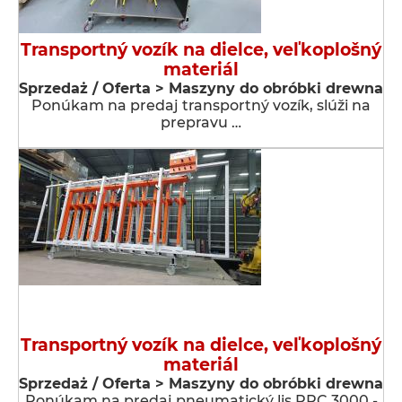
Transportný vozík na dielce, veľkoplošný
materiál
Sprzedaż / Oferta > Maszyny do obróbki drewna
Ponúkam na predaj transportný vozík, slúži na
prepravu …
Transportný vozík na dielce, veľkoplošný
materiál
Sprzedaż / Oferta > Maszyny do obróbki drewna
Ponúkam na predaj pneumatický lis PPC 3000 -