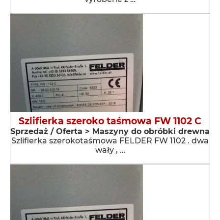
Szlifierka szeroko taśmowa FW 1102 C
Sprzedaż / Oferta > Maszyny do obróbki drewna
Szlifierka szerokotaśmowa FELDER FW 1102 . dwa
wały , …