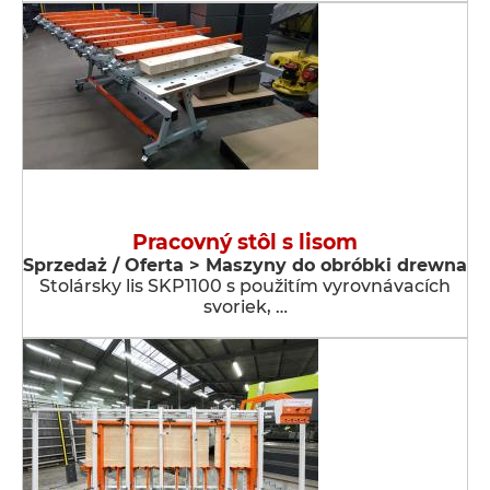
Pracovný stôl s lisom
Sprzedaż / Oferta > Maszyny do obróbki drewna
Stolársky lis SKP1100 s použitím vyrovnávacích
svoriek, …