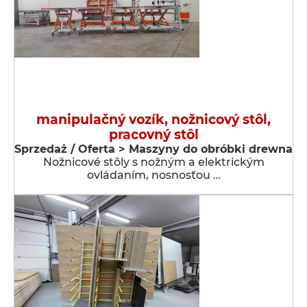
manipulačný vozík, nožnicový stôl,
pracovný stôl
Sprzedaż / Oferta > Maszyny do obróbki drewna
Nožnicové stôly s nožným a elektrickým
ovládaním, nosnosťou …