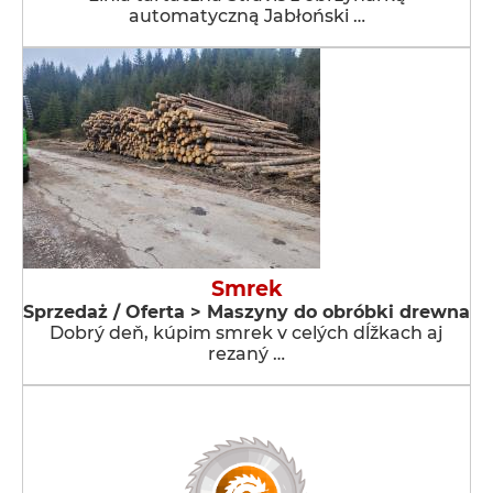
automatyczną Jabłoński …
Smrek
Sprzedaż / Oferta > Maszyny do obróbki drewna
Dobrý deň, kúpim smrek v celých dĺžkach aj
rezaný …