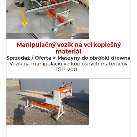
Manipulačný vozík na veľkoplošný
materiál
Sprzedaż / Oferta > Maszyny do obróbki drewna
Vozík na manipuláciu veľkoplošných materiálov
DTP-200 …