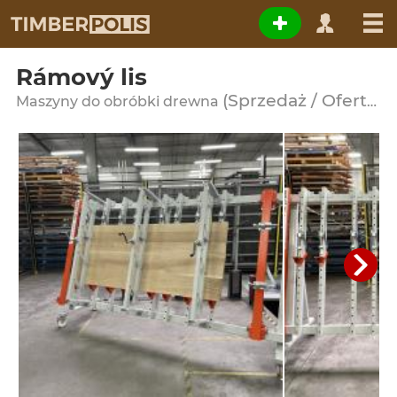
Rámový lis
(Sprzedaż / Oferta)
Maszyny do obróbki drewna