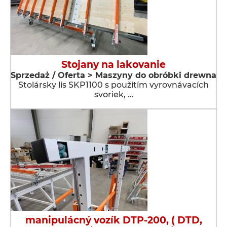
Stojany na lakovanie
Sprzedaż / Oferta > Maszyny do obróbki drewna
Stolársky lis SKP1100 s použitím vyrovnávacích
svoriek, …
manipulácný vozík DTP-200, ( DTD,