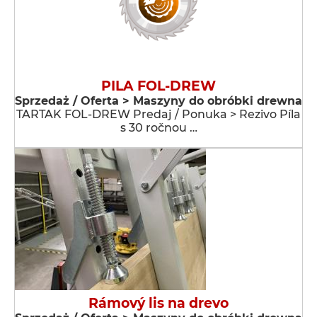
PILA FOL-DREW
Sprzedaż / Oferta > Maszyny do obróbki drewna
TARTAK FOL-DREW Predaj / Ponuka > Rezivo Píla
s 30 ročnou …
Rámový lis na drevo