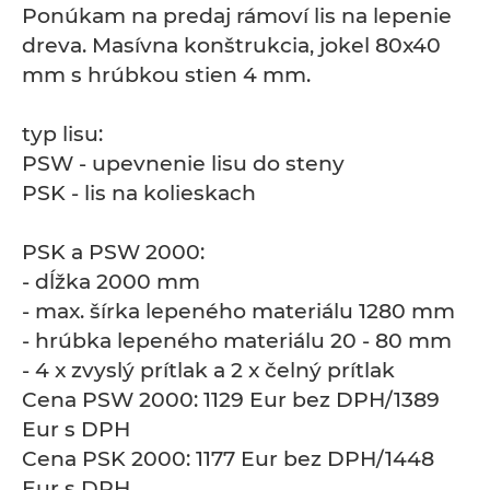
Ponúkam na predaj rámoví lis na lepenie
dreva. Masívna konštrukcia, jokel 80x40
mm s hrúbkou stien 4 mm.
typ lisu:
PSW - upevnenie lisu do steny
PSK - lis na kolieskach
PSK a PSW 2000:
- dĺžka 2000 mm
- max. šírka lepeného materiálu 1280 mm
- hrúbka lepeného materiálu 20 - 80 mm
- 4 x zvyslý prítlak a 2 x čelný prítlak
Cena PSW 2000: 1129 Eur bez DPH/1389
Eur s DPH
Cena PSK 2000: 1177 Eur bez DPH/1448
Eur s DPH