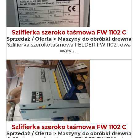
Szlifierka szeroko taśmowa FW 1102 C
Sprzedaż / Oferta > Maszyny do obróbki drewna
Szlifierka szerokotaśmowa FELDER FW 1102 . dwa
wały , …
Szlifierka szeroko taśmowa FW 1102 C
Sprzedaż / Oferta > Maszyny do obróbki drewna