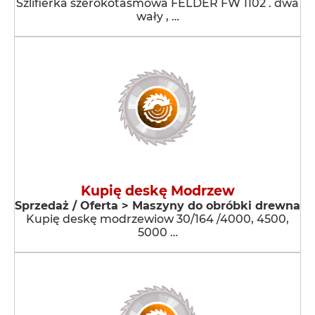
Szlifierka szerokotaśmowa FELDER FW 1102 . dwa
wały , …
Kupię deskę Modrzew
Sprzedaż / Oferta > Maszyny do obróbki drewna
Kupię deskę modrzewiow 30/164 /4000, 4500,
5000 …