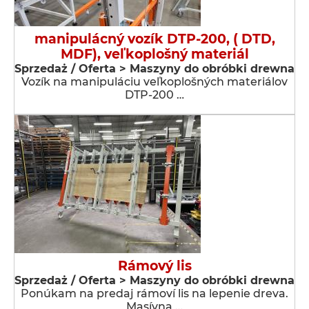
manipulácný vozík DTP-200, ( DTD,
MDF), veľkoplošný materiál
Sprzedaż / Oferta > Maszyny do obróbki drewna
Vozík na manipuláciu veľkoplošných materiálov
DTP-200 …
Rámový lis
Sprzedaż / Oferta > Maszyny do obróbki drewna
Ponúkam na predaj rámoví lis na lepenie dreva.
Masívna …