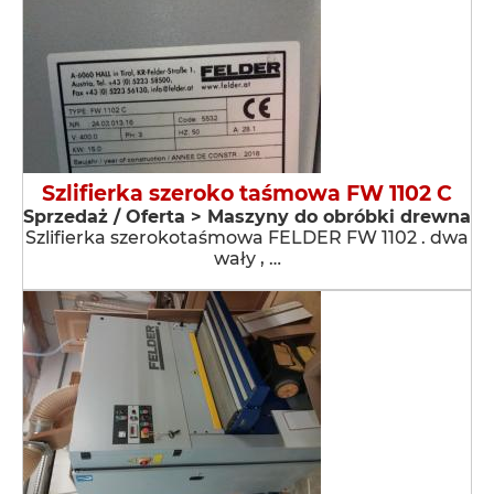
Szlifierka szeroko taśmowa FW 1102 C
Sprzedaż / Oferta > Maszyny do obróbki drewna
Szlifierka szerokotaśmowa FELDER FW 1102 . dwa
wały , …