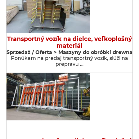
Transportný vozík na dielce, veľkoplošný
materiál
Sprzedaż / Oferta > Maszyny do obróbki drewna
Ponúkam na predaj transportný vozík, slúži na
prepravu …