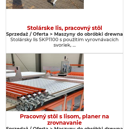
Stolárske lis, pracovný stôl
Sprzedaż / Oferta > Maszyny do obróbki drewna
Stolársky lis SKP1100 s použitím vyrovnávacích
svoriek, …
Pracovný stôl s lisom, planer na
zrovnavanie
Sprzedaż / Oferta > Maszyny do obróbki drewna