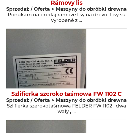
Rámovy lis
Sprzedaż / Oferta > Maszyny do obróbki drewna
Ponúkam na predaj rámové lisy na drevo. Lisy sú
vyrobené z …
Szlifierka szeroko taśmowa FW 1102 C
Sprzedaż / Oferta > Maszyny do obróbki drewna
Szlifierka szerokotaśmowa FELDER FW 1102 . dwa
wały , …