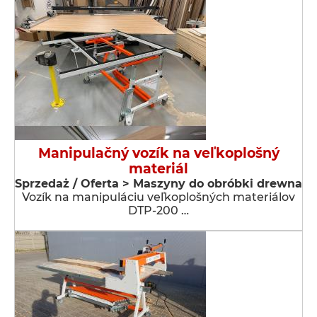
Manipulačný vozík na veľkoplošný
materiál
Sprzedaż / Oferta > Maszyny do obróbki drewna
Vozík na manipuláciu veľkoplošných materiálov
DTP-200 …