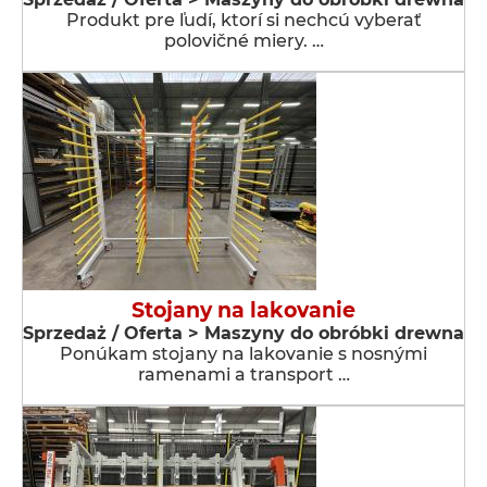
Produkt pre ľudí, ktorí si nechcú vyberať
polovičné miery. …
Stojany na lakovanie
Sprzedaż / Oferta > Maszyny do obróbki drewna
Ponúkam stojany na lakovanie s nosnými
ramenami a transport …