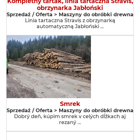
Kompletny tartak, linia tartaczna Stravis,
obrzynarka Jabłoński
Sprzedaż / Oferta > Maszyny do obróbki drewna
Linia tartaczna Stravis z obrzynarką
automatyczną Jabłoński …
Smrek
Sprzedaż / Oferta > Maszyny do obróbki drewna
Dobrý deň, kúpim smrek v celých dĺžkach aj
rezaný …