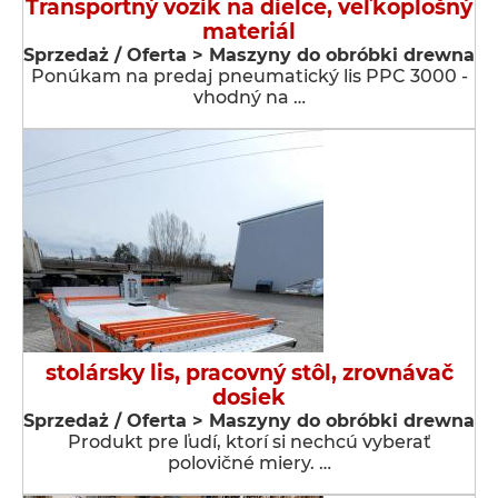
Transportný vozík na dielce, veľkoplošný
materiál
Sprzedaż / Oferta > Maszyny do obróbki drewna
Ponúkam na predaj pneumatický lis PPC 3000 -
vhodný na …
stolársky lis, pracovný stôl, zrovnávač
dosiek
Sprzedaż / Oferta > Maszyny do obróbki drewna
Produkt pre ľudí, ktorí si nechcú vyberať
polovičné miery. …