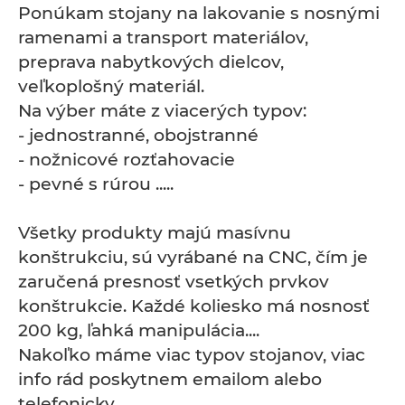
Ponúkam stojany na lakovanie s nosnými
ramenami a transport materiálov,
preprava nabytkových dielcov,
veľkoplošný materiál.
Na výber máte z viacerých typov:
- jednostranné, obojstranné
- nožnicové rozťahovacie
- pevné s rúrou .....
Všetky produkty majú masívnu
konštrukciu, sú vyrábané na CNC, čím je
zaručená presnosť vsetkých prvkov
konštrukcie. Každé koliesko má nosnosť
200 kg, ľahká manipulácia....
Nakoľko máme viac typov stojanov, viac
info rád poskytnem emailom alebo
telefonicky.