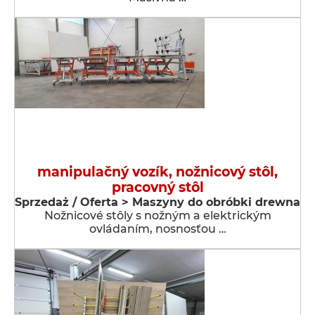
manipulačný vozík, nožnicový stôl,
pracovný stôl
Sprzedaż / Oferta > Maszyny do obróbki drewna
Nožnicové stôly s nožným a elektrickým
ovládaním, nosnosťou …