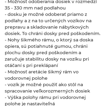
- Možnosť odoberania dosiek v rozmedzí
35 - 330 mm nad podlahou
- dosku je možné odoberať priamo z
podlahy a z na to určených vozíkov na
prepravu a skladovanie nábytkových
dosiek. To chráni dosky pred poškodením.
- Nohy šikmého rámu, o ktorý sa doska
opiera, sú potiahnuté gumou, chráni
plochu dosky pred poškodením a
zaručuje stabilitu dosky na vozíku pri
otáčaní s pri preklápaní
- Možnosť aretácie šikmý rám vo
vodorovnej polohe
- vozík je možné použiť ako stôl na
spracovanie veľkorozmerných dosiek
- Výška polohy rámu pri vodorovnej
polohe je nastaviteľná