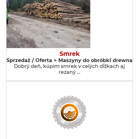
Smrek
Sprzedaż / Oferta > Maszyny do obróbki drewna
Dobrý deň, kúpim smrek v celých dĺžkach aj
rezaný …