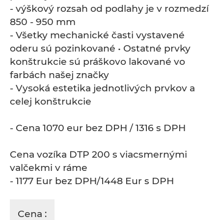
- výškový rozsah od podlahy je v rozmedzí
850 - 950 mm
- Všetky mechanické časti vystavené
oderu sú pozinkované • Ostatné prvky
konštrukcie sú práškovo lakované vo
farbách našej značky
- Vysoká estetika jednotlivých prvkov a
celej konštrukcie
- Cena 1070 eur bez DPH / 1316 s DPH
Cena vozíka DTP 200 s viacsmernými
valčekmi v ráme
- 1177 Eur bez DPH/1448 Eur s DPH
Cena :