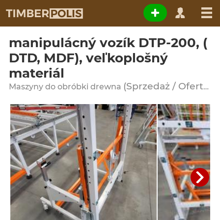
manipulácný vozík DTP-200, (
DTD, MDF), veľkoplošný
materiál
(Sprzedaż / Oferta)
Maszyny do obróbki drewna