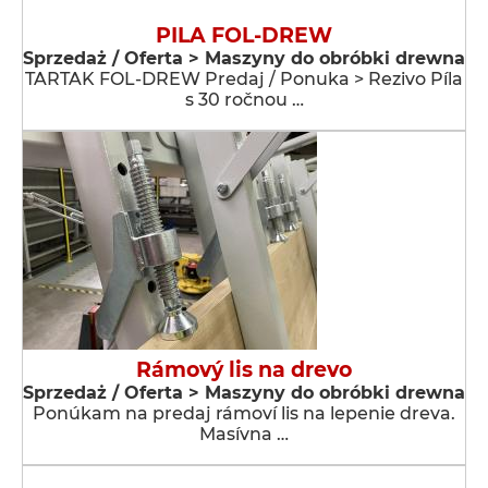
PILA FOL-DREW
Sprzedaż / Oferta > Maszyny do obróbki drewna
TARTAK FOL-DREW Predaj / Ponuka > Rezivo Píla
s 30 ročnou …
Rámový lis na drevo
Sprzedaż / Oferta > Maszyny do obróbki drewna
Ponúkam na predaj rámoví lis na lepenie dreva.
Masívna …