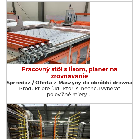
Pracovný stôl s lisom, planer na
zrovnavanie
Sprzedaż / Oferta > Maszyny do obróbki drewna
Produkt pre ľudí, ktorí si nechcú vyberať
polovičné miery. …