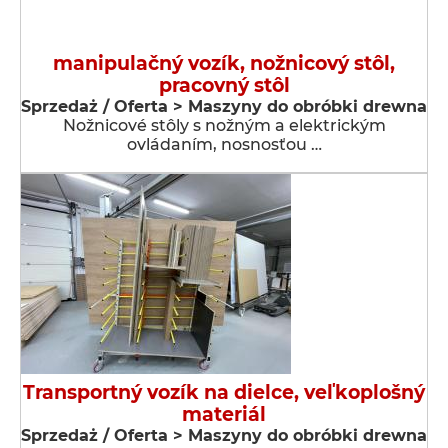
manipulačný vozík, nožnicový stôl,
pracovný stôl
Sprzedaż / Oferta > Maszyny do obróbki drewna
Nožnicové stôly s nožným a elektrickým
ovládaním, nosnosťou …
Transportný vozík na dielce, veľkoplošný
materiál
Sprzedaż / Oferta > Maszyny do obróbki drewna