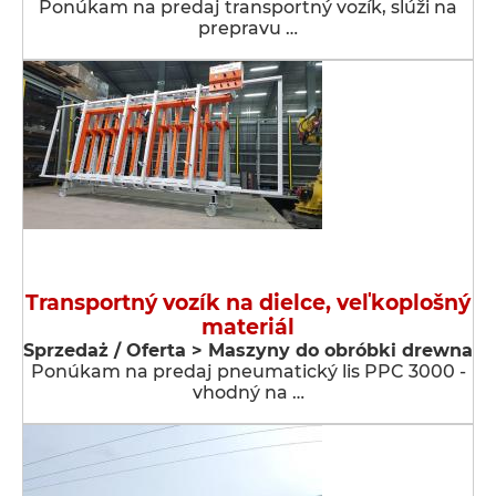
Ponúkam na predaj transportný vozík, slúži na
prepravu …
Transportný vozík na dielce, veľkoplošný
materiál
Sprzedaż / Oferta > Maszyny do obróbki drewna
Ponúkam na predaj pneumatický lis PPC 3000 -
vhodný na …