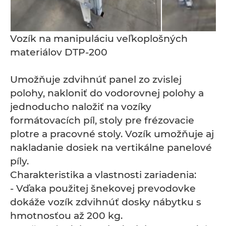
Vozík na manipuláciu veľkoplošných
materiálov DTP-200
Umožňuje zdvihnúť panel zo zvislej
polohy, nakloniť do vodorovnej polohy a
jednoducho naložiť na vozíky
formátovacích píl, stoly pre frézovacie
plotre a pracovné stoly. Vozík umožňuje aj
nakladanie dosiek na vertikálne panelové
píly.
Charakteristika a vlastnosti zariadenia:
- Vďaka použitej šnekovej prevodovke
dokáže vozík zdvihnúť dosky nábytku s
hmotnosťou až 200 kg.