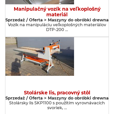
Manipulačný vozík na veľkoplošný
materiál
Sprzedaż / Oferta > Maszyny do obróbki drewna
Vozík na manipuláciu veľkoplošných materiálov
DTP-200 …
Stolárske lis, pracovný stôl
Sprzedaż / Oferta > Maszyny do obróbki drewna
Stolársky lis SKP1100 s použitím vyrovnávacích
svoriek, …