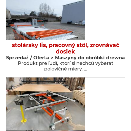
stolársky lis, pracovný stôl, zrovnávač
dosiek
Sprzedaż / Oferta > Maszyny do obróbki drewna
Produkt pre ľudí, ktorí si nechcú vyberať
polovičné miery. …