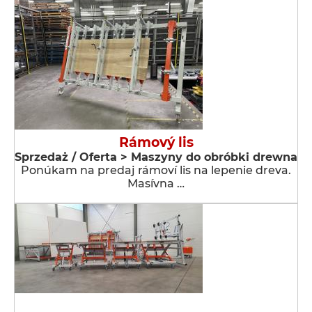
Rámový lis
Sprzedaż / Oferta > Maszyny do obróbki drewna
Ponúkam na predaj rámoví lis na lepenie dreva.
Masívna …