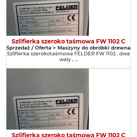
Szlifierka szeroko taśmowa FW 1102 C
Sprzedaż / Oferta > Maszyny do obróbki drewna
Szlifierka szerokotaśmowa FELDER FW 1102 . dwa
wały , …
Szlifierka szeroko taśmowa FW 1102 C