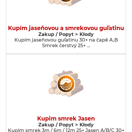
Kupím jaseňovou a smrekovou guľatinu
Zakup / Popyt > Kłody
Kupím jaseňovou guľatinu 30+ na čapě A,B
Smrek čerstvý 25+ …
Kupim smrek Jasen
Zakup / Popyt > Kłody
Kupim smrek 3m / 6m / 12m 25+ Jasen A/B/C 30+