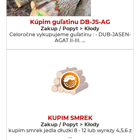
Kúpim guľatinu DB-JS-AG
Zakup / Popyt > Kłody
Celoročne vykupujeme guľatinu : - DUB-JASEN-
AGAT II-III. …
KUPIM SMREK
Zakup / Popyt > Kłody
kupim smrek jedla dłużki 8 - 12 lub wyrezy 4,5,6 z
…