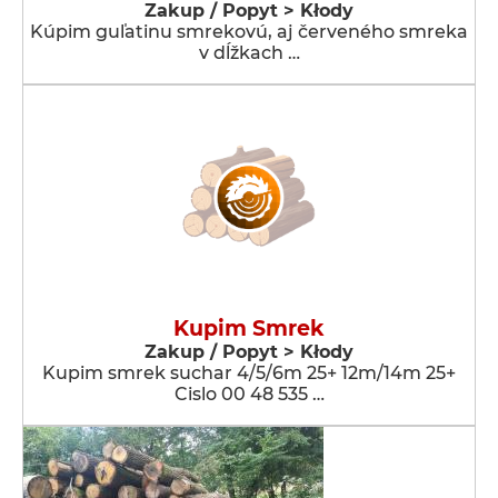
Zakup / Popyt > Kłody
Kúpim guľatinu smrekovú, aj červeného smreka
v dĺžkach …
Kupim Smrek
Zakup / Popyt > Kłody
Kupim smrek suchar 4/5/6m 25+ 12m/14m 25+
Cislo 00 48 535 …