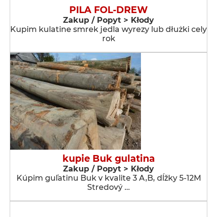
PILA FOL-DREW
Zakup / Popyt > Kłody
Kupim kulatine smrek jedla wyrezy lub dłużki cely
rok
kupie Buk gulatina
Zakup / Popyt > Kłody
Kúpim guľatinu Buk v kvalite 3 A,B, dĺžky 5-12M
Stredový …