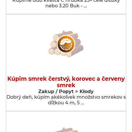
Kupime dub kvalita C hrubka 25+ cele dluzky
nebo 3.20 Buk - …
Kúpim smrek čerstvý, korovec a červeny
smrek
Zakup / Popyt > Kłody
Dobrý deň, kúpim akékoľvek množstvo smrekov s
dĺžkou 4 m, 5 …