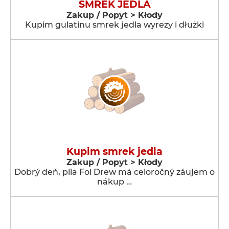
SMREK JEDLA
Zakup / Popyt > Kłody
Kupim gulatinu smrek jedla wyrezy i dłużki
Kupim smrek jedla
Zakup / Popyt > Kłody
Dobrý deň, píla Fol Drew má celoročný záujem o
nákup …