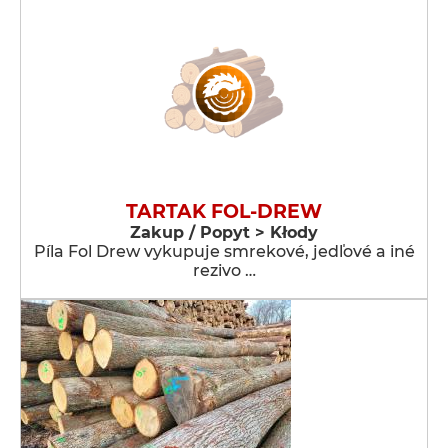
TARTAK FOL-DREW
Zakup / Popyt > Kłody
Píla Fol Drew vykupuje smrekové, jedľové a iné
rezivo …