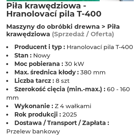
Piła krawędziowa -
Hranolovací pila T-400
Maszyny do obróbki drewna > Piła
krawędziowa
(Sprzedaż / Oferta)
Producent i typ :
Hranolovací pila T-400
Stan :
Nowy
Moc pobierana :
30 kW
Max. średnica kłody :
380 mm
Liczba tarcz :
8 szt
Szerokość cięcia (min.-max.) :
60 - 160
mm
Wykonanie :
Z 4 wałkami
Rok produkcji :
2025
Dostawa / Transport / Zapłata :
Przelew bankowy