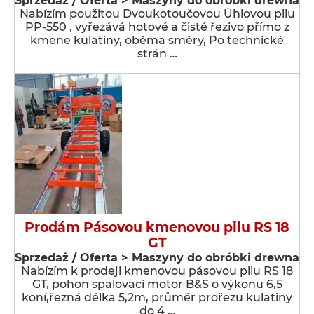
Sprzedaż / Oferta > Maszyny do obróbki drewna
Nabízím použitou Dvoukotoučovou Úhlovou pilu
PP-550 , vyřezává hotové a čisté řezivo přímo z
kmene kulatiny, oběma směry, Po technické
strán …
Prodám Pásovou kmenovou pilu RS 18
GT
Sprzedaż / Oferta > Maszyny do obróbki drewna
Nabízím k prodeji kmenovou pásovou pilu RS 18
GT, pohon spalovací motor B&S o výkonu 6,5
koní,řezná délka 5,2m, průměr prořezu kulatiny
do 4 …