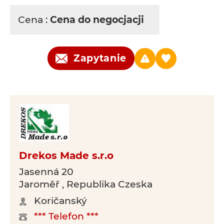
Cena :
Cena do negocjacji
Zapytanie
Drekos Made s.r.o
Jasenná 20
Jaroměř , Republika Czeska
Koričanský
*** Telefon ***