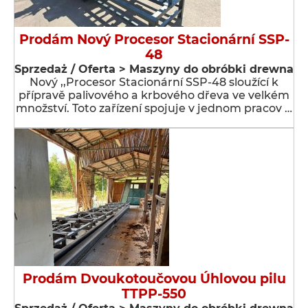
Prodám Nový Procesor Stacionární SSP-
48
Sprzedaż / Oferta > Maszyny do obróbki drewna
Nový ,,Procesor Stacionární SSP-48 sloužící k
přípravě palivového a krbového dřeva ve velkém
množství. Toto zařízení spojuje v jednom pracov …
Prodám Dvoukotoučovou Úhlovou pilu
TTPP-550