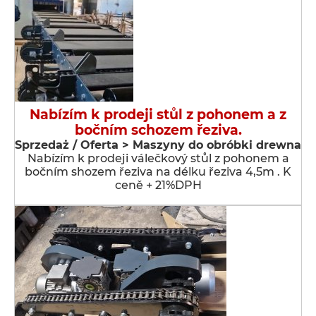
Nabízím k prodeji stůl z pohonem a z
bočním schozem řeziva.
Sprzedaż / Oferta > Maszyny do obróbki drewna
Nabízím k prodeji válečkový stůl z pohonem a
bočním shozem řeziva na délku řeziva 4,5m . K
ceně + 21%DPH