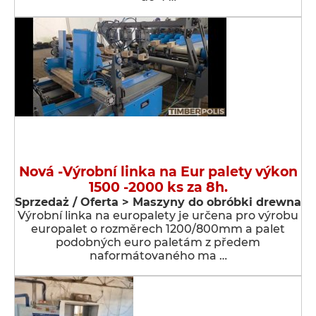
Nová -Výrobní linka na Eur palety výkon
1500 -2000 ks za 8h.
Sprzedaż / Oferta > Maszyny do obróbki drewna
Výrobní linka na europalety je určena pro výrobu
europalet o rozměrech 1200/800mm a palet
podobných euro paletám z předem
naformátovaného ma …