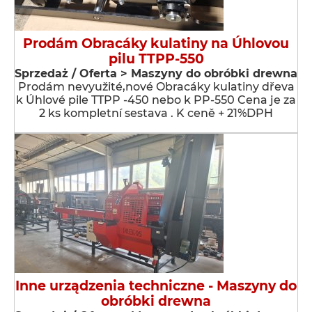
Prodám Obracáky kulatiny na Úhlovou
pilu TTPP-550
Sprzedaż / Oferta > Maszyny do obróbki drewna
Prodám nevyužité,nové Obracáky kulatiny dřeva
k Úhlové pile TTPP -450 nebo k PP-550 Cena je za
2 ks kompletní sestava . K ceně + 21%DPH
Inne urządzenia techniczne - Maszyny do
obróbki drewna