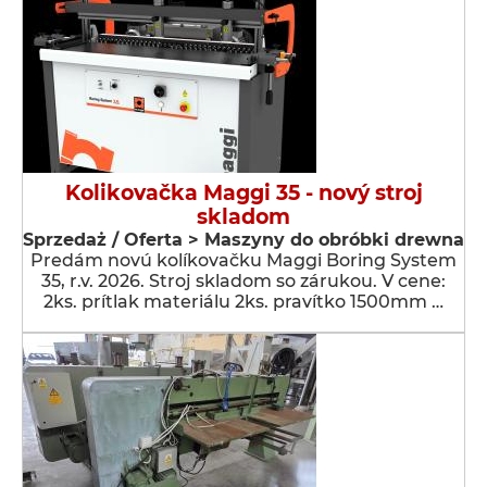
Kolikovačka Maggi 35 - nový stroj
skladom
Sprzedaż / Oferta > Maszyny do obróbki drewna
Predám novú kolíkovačku Maggi Boring System
35, r.v. 2026. Stroj skladom so zárukou. V cene:
2ks. prítlak materiálu 2ks. pravítko 1500mm …