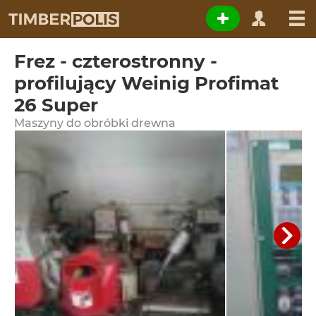
Frez - czterostronny -
profilujący Weinig Profimat
26 Super
Maszyny do obróbki drewna