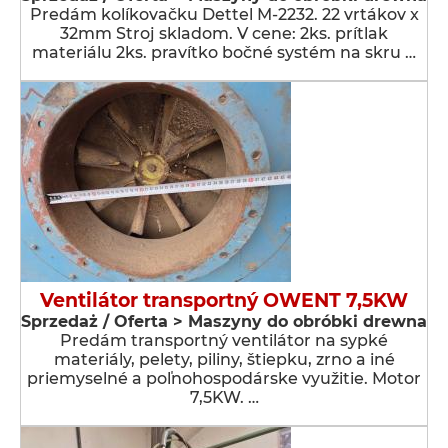
Predám kolíkovačku Dettel M-2232. 22 vrtákov x
32mm Stroj skladom. V cene: 2ks. prítlak
materiálu 2ks. pravítko bočné systém na skru …
Ventilátor transportný OWENT 7,5KW
Sprzedaż / Oferta > Maszyny do obróbki drewna
Predám transportný ventilátor na sypké
materiály, pelety, piliny, štiepku, zrno a iné
priemyselné a poľnohospodárske využitie. Motor
7,5KW. …