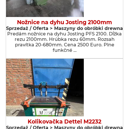
Nožnice na dyhu Josting 2100mm
Sprzedaż / Oferta > Maszyny do obróbki drewna
Predám nožnice na dyhu Josting PFS 2100. Dĺžka
rezu 2100mm. Hrúbka rezu 60mm. Rozsah
pravítka 20-680mm. Cena 2500 Euro. Plne
funkčné …
Kolikovačka Dettel M2232
Sprzedaż / Oferta > Maszyny do obróbki drewna