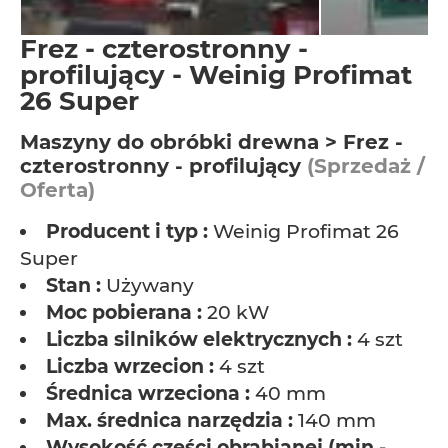
Frez - czterostronny -
profilujący - Weinig Profimat
26 Super
Maszyny do obróbki drewna > Frez -
czterostronny - profilujący
(Sprzedaż /
Oferta)
Producent i typ :
Weinig Profimat 26
Super
Stan :
Używany
Moc pobierana :
20 kW
Liczba silników elektrycznych :
4 szt
Liczba wrzecion :
4 szt
Średnica wrzeciona :
40 mm
Max. średnica narzędzia :
140 mm
Wysokość części obrabianej (min.-