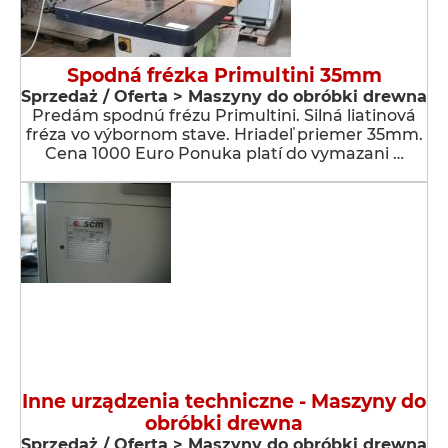
Spodná frézka Primultini 35mm
Sprzedaż / Oferta > Maszyny do obróbki drewna
Predám spodnú frézu Primultini. Silná liatinová
fréza vo výbornom stave. Hriadeľ priemer 35mm.
Cena 1000 Euro Ponuka platí do vymazani …
Inne urządzenia techniczne - Maszyny do
obróbki drewna
Sprzedaż / Oferta > Maszyny do obróbki drewna