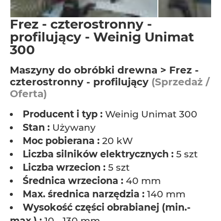
Frez - czterostronny -
profilujący - Weinig Unimat
300
Maszyny do obróbki drewna > Frez -
czterostronny - profilujący
(Sprzedaż /
Oferta)
Producent i typ :
Weinig Unimat 300
Stan :
Używany
Moc pobierana :
20 kW
Liczba silników elektrycznych :
5 szt
Liczba wrzecion :
5 szt
Średnica wrzeciona :
40 mm
Max. średnica narzędzia :
140 mm
Wysokość części obrabianej (min.-
max.) :
10 - 130 mm