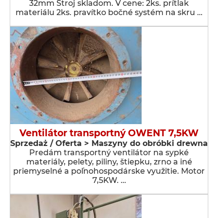
32mm Stroj skladom. V cene: 2ks. prítlak
materiálu 2ks. pravítko bočné systém na skru …
Ventilátor transportný OWENT 7,5KW
Sprzedaż / Oferta > Maszyny do obróbki drewna
Predám transportný ventilátor na sypké
materiály, pelety, piliny, štiepku, zrno a iné
priemyselné a poľnohospodárske využitie. Motor
7,5KW. …