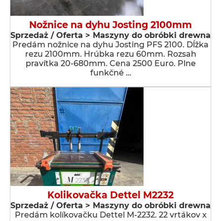
Nožnice na dyhu Josting 2100mm
Sprzedaż / Oferta > Maszyny do obróbki drewna
Predám nožnice na dyhu Josting PFS 2100. Dĺžka
rezu 2100mm. Hrúbka rezu 60mm. Rozsah
pravítka 20-680mm. Cena 2500 Euro. Plne
funkčné …
Kolikovačka Dettel M2232
Sprzedaż / Oferta > Maszyny do obróbki drewna
Predám kolíkovačku Dettel M-2232. 22 vrtákov x