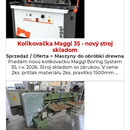
Kolikovačka Maggi 35 - nový stroj
skladom
Sprzedaż / Oferta > Maszyny do obróbki drewna
Predám novú kolíkovačku Maggi Boring System
35, r.v. 2026. Stroj skladom so zárukou. V cene:
2ks. prítlak materiálu 2ks. pravítko 1500mm …