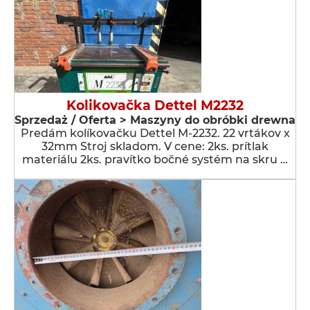
Kolikovačka Dettel M2232
Sprzedaż / Oferta > Maszyny do obróbki drewna
Predám kolíkovačku Dettel M-2232. 22 vrtákov x
32mm Stroj skladom. V cene: 2ks. prítlak
materiálu 2ks. pravítko bočné systém na skru …