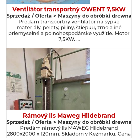
Ventilátor transportný OWENT 7,5KW
Sprzedaż / Oferta > Maszyny do obróbki drewna
Predám transportný ventilátor na sypké
materiály, pelety, piliny, štiepku, zrno a iné
priemyselné a poľnohospodárske využitie. Motor
7,5KW. …
Rámový lis Maweg Hildebrand
Sprzedaż / Oferta > Maszyny do obróbki drewna
Predám rámový lis MAWEG Hildebrand
2800x2000 x 120mm. Skladom v Kežmarku. Cena