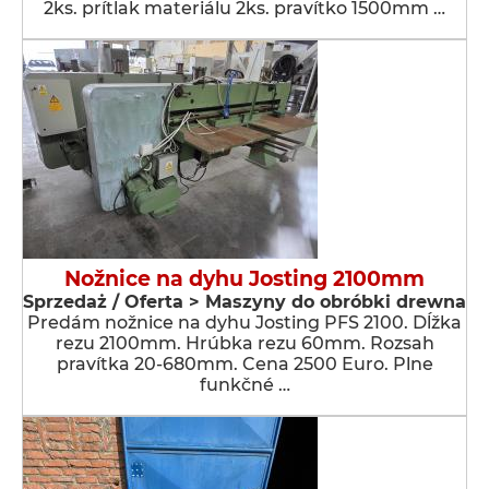
2ks. prítlak materiálu 2ks. pravítko 1500mm …
Nožnice na dyhu Josting 2100mm
Sprzedaż / Oferta > Maszyny do obróbki drewna
Predám nožnice na dyhu Josting PFS 2100. Dĺžka
rezu 2100mm. Hrúbka rezu 60mm. Rozsah
pravítka 20-680mm. Cena 2500 Euro. Plne
funkčné …