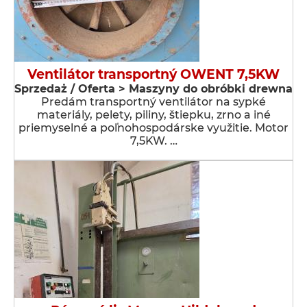
Ventilátor transportný OWENT 7,5KW
Sprzedaż / Oferta > Maszyny do obróbki drewna
Predám transportný ventilátor na sypké
materiály, pelety, piliny, štiepku, zrno a iné
priemyselné a poľnohospodárske využitie. Motor
7,5KW. …