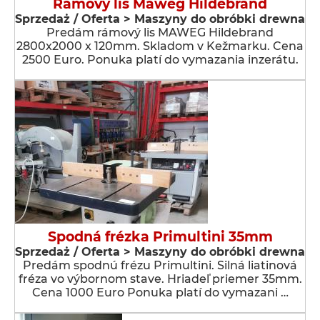
Rámový lis Maweg Hildebrand
Sprzedaż / Oferta > Maszyny do obróbki drewna
Predám rámový lis MAWEG Hildebrand
2800x2000 x 120mm. Skladom v Kežmarku. Cena
2500 Euro. Ponuka platí do vymazania inzerátu.
Spodná frézka Primultini 35mm
Sprzedaż / Oferta > Maszyny do obróbki drewna
Predám spodnú frézu Primultini. Silná liatinová
fréza vo výbornom stave. Hriadeľ priemer 35mm.
Cena 1000 Euro Ponuka platí do vymazani …