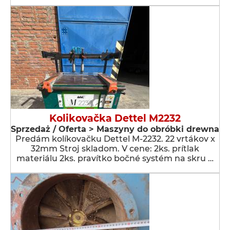
Kolikovačka Dettel M2232
Sprzedaż / Oferta > Maszyny do obróbki drewna
Predám kolíkovačku Dettel M-2232. 22 vrtákov x
32mm Stroj skladom. V cene: 2ks. prítlak
materiálu 2ks. pravítko bočné systém na skru …