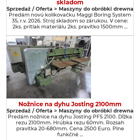
skladom
Sprzedaż / Oferta > Maszyny do obróbki drewna
Predám novú kolíkovačku Maggi Boring System
35, r.v. 2026. Stroj skladom so zárukou. V cene:
2ks. prítlak materiálu 2ks. pravítko 1500mm …
Nožnice na dyhu Josting 2100mm
Sprzedaż / Oferta > Maszyny do obróbki drewna
Predám nožnice na dyhu Josting PFS 2100. Dĺžka
rezu 2100mm. Hrúbka rezu 60mm. Rozsah
pravítka 20-680mm. Cena 2500 Euro. Plne
funkčné …