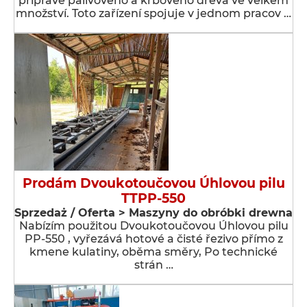
přípravě palivového a krbového dřeva ve velkém
množství. Toto zařízení spojuje v jednom pracov …
Prodám Dvoukotoučovou Úhlovou pilu
TTPP-550
Sprzedaż / Oferta > Maszyny do obróbki drewna
Nabízím použitou Dvoukotoučovou Úhlovou pilu
PP-550 , vyřezává hotové a čisté řezivo přímo z
kmene kulatiny, oběma směry, Po technické
strán …