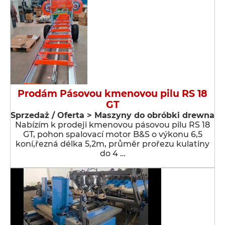
Prodám Pásovou kmenovou pilu RS 18
GT
Sprzedaż / Oferta > Maszyny do obróbki drewna
Nabízím k prodeji kmenovou pásovou pilu RS 18
GT, pohon spalovací motor B&S o výkonu 6,5
koní,řezná délka 5,2m, průměr prořezu kulatiny
do 4 …