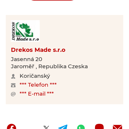
Drekos Made s.r.o
Jasenná 20
Jaroměř , Republika Czeska
Koričanský
*** Telefon ***
*** E-mail ***