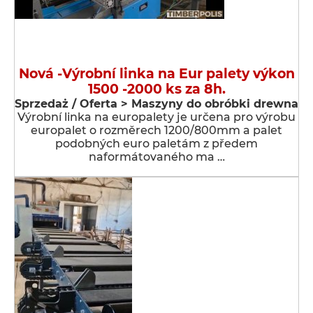
Nová -Výrobní linka na Eur palety výkon
1500 -2000 ks za 8h.
Sprzedaż / Oferta > Maszyny do obróbki drewna
Výrobní linka na europalety je určena pro výrobu
europalet o rozměrech 1200/800mm a palet
podobných euro paletám z předem
naformátovaného ma …