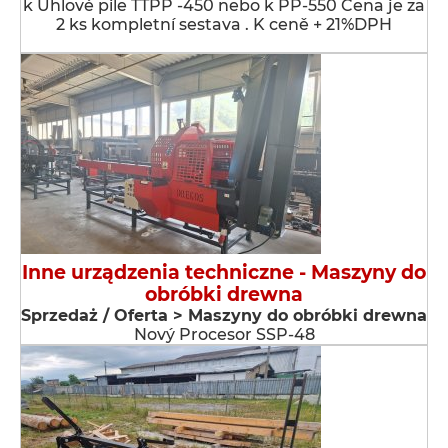
k Úhlové pile TTPP -450 nebo k PP-550 Cena je za
2 ks kompletní sestava . K ceně + 21%DPH
Inne urządzenia techniczne - Maszyny do
obróbki drewna
Sprzedaż / Oferta > Maszyny do obróbki drewna
Nový Procesor SSP-48