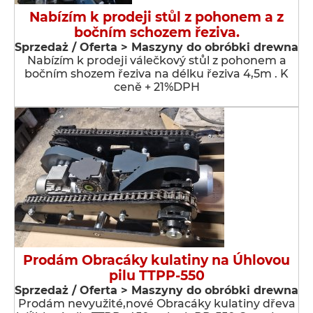
Nabízím k prodeji stůl z pohonem a z
bočním schozem řeziva.
Sprzedaż / Oferta > Maszyny do obróbki drewna
Nabízím k prodeji válečkový stůl z pohonem a
bočním shozem řeziva na délku řeziva 4,5m . K
ceně + 21%DPH
Prodám Obracáky kulatiny na Úhlovou
pilu TTPP-550
Sprzedaż / Oferta > Maszyny do obróbki drewna
Prodám nevyužité,nové Obracáky kulatiny dřeva