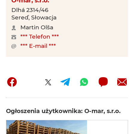
O-mar, s.r.o.
Dlhá 2314/46
Sereď, Słowacja
Martin Olša
*** Telefon ***
*** E-mail ***
Ogłoszenia użytkownika: O-mar, s.r.o.