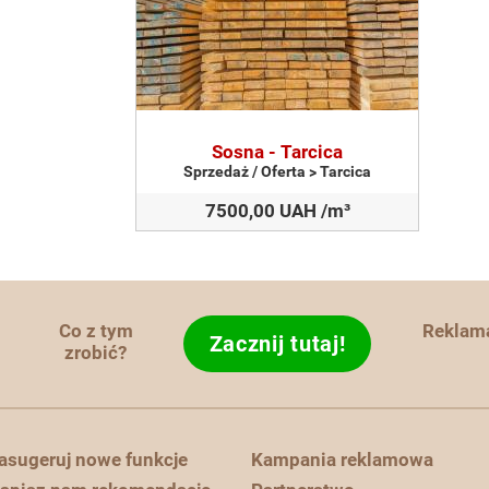
Sosna - Tarcica
Sprzedaż / Oferta > Tarcica
7500,00 UAH /m³
Co z tym
Reklam
Zacznij tutaj!
zrobić?
asugeruj nowe funkcje
Kampania reklamowa