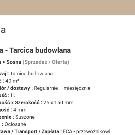
na
a - Tarcica budowlana
a > Sosna
(Sprzedaż / Oferta)
aj :
Tarcica budowlana
ć :
40 m³
ór / dostawy :
Regularnie – miesięcznie
ść :
II.
ość x Szerokość :
25 x 150 mm
ość :
4 mm
enie :
Suszone
 :
Ociosane
awa / Transport / Zapłata :
FCA - przewoźnikowi