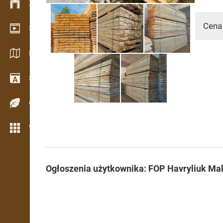
Zarządzanie zapasem
Cena
Salon wideo
Katalogi / Broszury
Słownik
Gatunki drewna
Więcej możliwości
Ogłoszenia użytkownika: FOP Havryliuk M