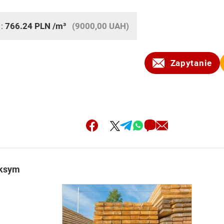
 :
766.24
PLN
/m³
(9000,00 UAH)
Zapytanie
aksym