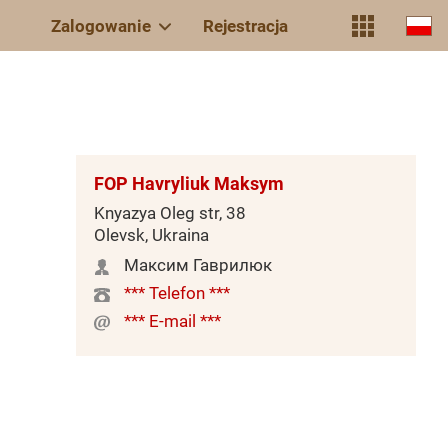
Zalogowanie
Rejestracja
FOP Havryliuk Maksym
Knyazya Oleg str, 38
Olevsk, Ukraina
Максим Гаврилюк
*** Telefon ***
*** E-mail ***