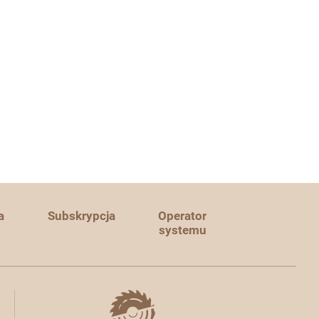
a
Subskrypcja
Operator
systemu