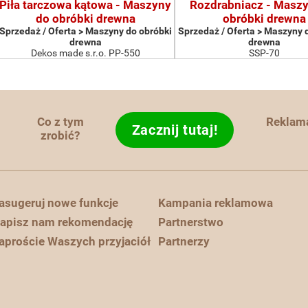
Piła tarczowa kątowa - Maszyny
Rozdrabniacz - Masz
do obróbki drewna
obróbki drewna
Sprzedaż / Oferta > Maszyny do obróbki
Sprzedaż / Oferta > Maszyny 
drewna
drewna
Dekos made s.r.o. PP-550
SSP-70
Co z tym
Reklam
Zacznij tutaj!
zrobić?
asugeruj nowe funkcje
Kampania reklamowa
apisz nam rekomendację
Partnerstwo
aproście Waszych przyjaciół
Partnerzy