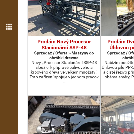
Więcej możliwości
Prodám Nový Procesor
Prodám Dv
Stacionární SSP-48
Úhlovou p
Sprzedaż / Oferta > Maszyny do
Sprzedaż / Of
obróbki drewna
obrób
Nový ,,Procesor Stacionární SSP-48
Nabízím použit
sloužící k přípravě palivového a
Úhlovou pilu PP-
krbového dřeva ve velkém množství.
a čisté řezivo př
Toto zařízení spojuje v jednom pracov
oběma směry, P
…