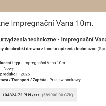
czne Impregnační Vana 10m.
 urządzenia techniczne - Impregnační Va
y do obróbki drewna > Inne urządzenia techniczne
(Spr
)
ucent i typ :
Impregnační Vana 10m.
 :
Nowy
produkcji :
2025
awa / Transport / Zapłata :
Przelew bankowy
 :
104824.72
PLN
/szt
(589000,00 CZK)