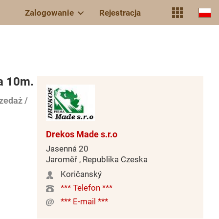
Zalogowanie
Rejestracja
na 10m.
zedaż /
Drekos Made s.r.o
Jasenná 20
Jaroměř , Republika Czeska
Koričanský
*** Telefon ***
*** E-mail ***