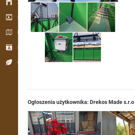
Zarządzanie zapasem
Salon wideo
Katalogi / Broszury
Słownik
Gatunki drewna
Ogłoszenia użytkownika: Drekos Made s.r.o