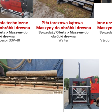
nia techniczne -
Piła tarczowa kątowa -
Inne ur
obróbki drewna
Maszyny do obróbki drewna
Maszyn
erta > Maszyny do
Sprzedaż / Oferta > Maszyny do
Sprzeda
ki drewna
obróbki drewna
cesor SSP-48
Walter
Výrobní