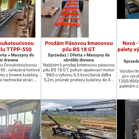
oukotoučovou
Prodám Pásovou kmenovou
Nová -
ilu TTPP-550
pilu RS 18 GT
palety v
erta > Maszyny do
Sprzedaż / Oferta > Maszyny do
ki drewna
obróbki drewna
Sprzeda
ou Dvoukotoučovou
Nabízím k prodeji kmenovou pásovou
550 , vyřezává hotové
pilu RS 18 GT, pohon spalovací motor
Výrobní li
ímo z kmene kulatiny,
B&S o výkonu 6,5 koní,řezná délka
pro výro
o technické strán …
5,2m, průměr prořezu kulatiny do 4 …
1200/800m
paletám 