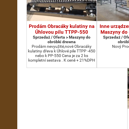
Prodám Obracáky kulatiny na
Inne urządze
Úhlovou pilu TTPP-550
Maszyny do 
Sprzedaż / Oferta > Maszyny do
Sprzedaż / Of
obróbki drewna
obrób
Prodám nevyužité,nové Obracáky
Nový Pro
kulatiny dřeva k Úhlové pile TTPP -450
nebo k PP-550 Cena je za 2 ks
kompletní sestava . K ceně + 21%DPH