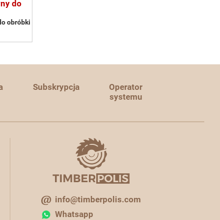
yny do
do obróbki
a
Subskrypcja
Operator
systemu
info@timberpolis.com
Whatsapp