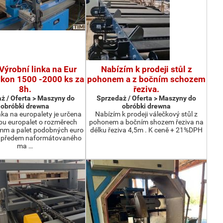
Výrobní linka na Eur
Nabízím k prodeji stůl z
ýkon 1500 -2000 ks za
pohonem a z bočním schozem
8h.
řeziva.
ż / Oferta > Maszyny do
Sprzedaż / Oferta > Maszyny do
obróbki drewna
obróbki drewna
nka na europalety je určena
Nabízím k prodeji válečkový stůl z
bu europalet o rozměrech
pohonem a bočním shozem řeziva na
m a palet podobných euro
délku řeziva 4,5m . K ceně + 21%DPH
z předem naformátovaného
ma …