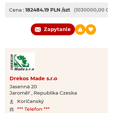
Cena :
182484.19
PLN
/szt
(1030000,00 CZ
Zapytanie
Drekos Made s.r.o
Jasenná 20
Jaroměř , Republika Czeska
Koričanský
*** Telefon ***