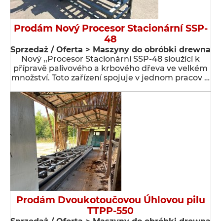
Prodám Nový Procesor Stacionární SSP-
48
Sprzedaż / Oferta > Maszyny do obróbki drewna
Nový ,,Procesor Stacionární SSP-48 sloužící k
přípravě palivového a krbového dřeva ve velkém
množství. Toto zařízení spojuje v jednom pracov …
Prodám Dvoukotoučovou Úhlovou pilu
TTPP-550