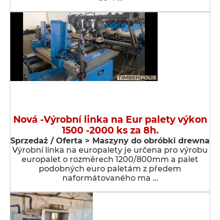
Nová -Výrobní linka na Eur palety výkon
1500 -2000 ks za 8h.
Sprzedaż / Oferta > Maszyny do obróbki drewna
Výrobní linka na europalety je určena pro výrobu
europalet o rozměrech 1200/800mm a palet
podobných euro paletám z předem
naformátovaného ma …