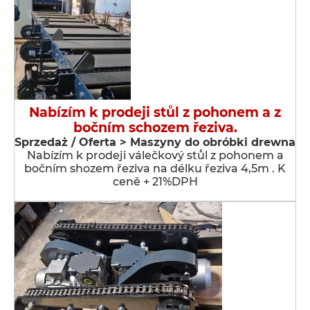
Nabízím k prodeji stůl z pohonem a z
bočním schozem řeziva.
Sprzedaż / Oferta > Maszyny do obróbki drewna
Nabízím k prodeji válečkový stůl z pohonem a
bočním shozem řeziva na délku řeziva 4,5m . K
ceně + 21%DPH