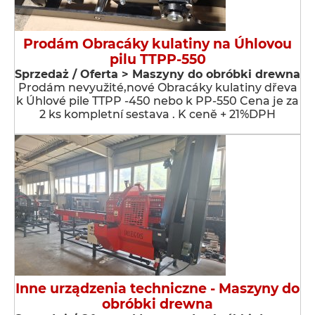
Prodám Obracáky kulatiny na Úhlovou
pilu TTPP-550
Sprzedaż / Oferta > Maszyny do obróbki drewna
Prodám nevyužité,nové Obracáky kulatiny dřeva
k Úhlové pile TTPP -450 nebo k PP-550 Cena je za
2 ks kompletní sestava . K ceně + 21%DPH
Inne urządzenia techniczne - Maszyny do
obróbki drewna