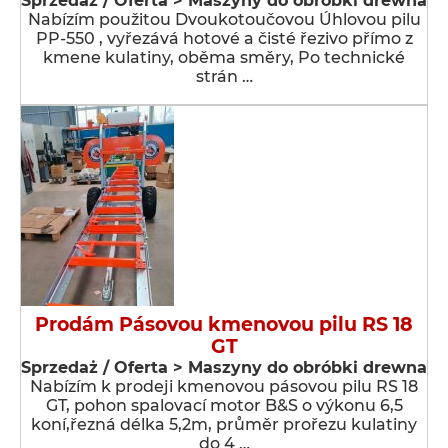
Sprzedaż / Oferta > Maszyny do obróbki drewna
Nabízím použitou Dvoukotoučovou Úhlovou pilu
PP-550 , vyřezává hotové a čisté řezivo přímo z
kmene kulatiny, oběma směry, Po technické
strán …
Prodám Pásovou kmenovou pilu RS 18
GT
Sprzedaż / Oferta > Maszyny do obróbki drewna
Nabízím k prodeji kmenovou pásovou pilu RS 18
GT, pohon spalovací motor B&S o výkonu 6,5
koní,řezná délka 5,2m, průměr prořezu kulatiny
do 4 …