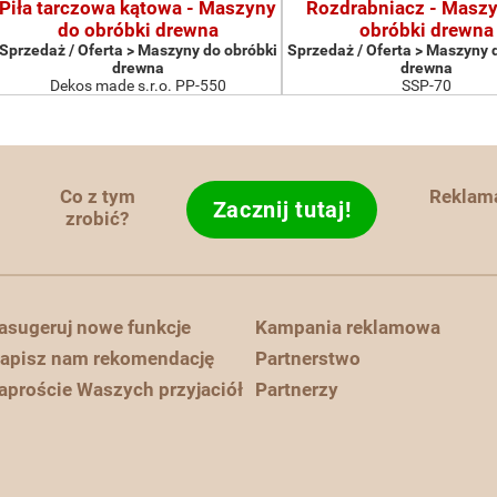
Piła tarczowa kątowa - Maszyny
Rozdrabniacz - Masz
do obróbki drewna
obróbki drewna
Sprzedaż / Oferta > Maszyny do obróbki
Sprzedaż / Oferta > Maszyny 
drewna
drewna
Dekos made s.r.o. PP-550
SSP-70
Co z tym
Reklam
Zacznij tutaj!
zrobić?
asugeruj nowe funkcje
Kampania reklamowa
apisz nam rekomendację
Partnerstwo
aproście Waszych przyjaciół
Partnerzy