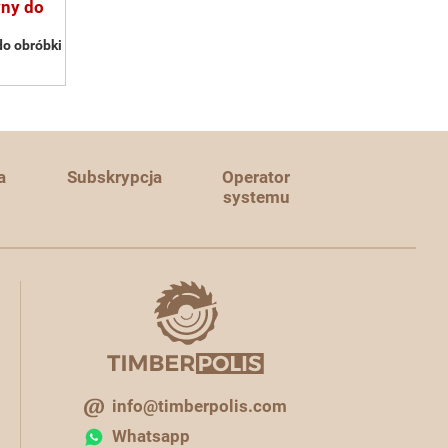
yny do
do obróbki
a
Subskrypcja
Operator
systemu
info@timberpolis.com
Whatsapp