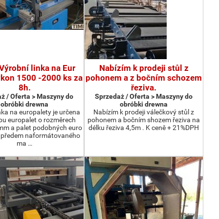
Výrobní linka na Eur
Nabízím k prodeji stůl z
ýkon 1500 -2000 ks za
pohonem a z bočním schozem
8h.
řeziva.
ż / Oferta > Maszyny do
Sprzedaż / Oferta > Maszyny do
obróbki drewna
obróbki drewna
nka na europalety je určena
Nabízím k prodeji válečkový stůl z
bu europalet o rozměrech
pohonem a bočním shozem řeziva na
m a palet podobných euro
délku řeziva 4,5m . K ceně + 21%DPH
z předem naformátovaného
ma …