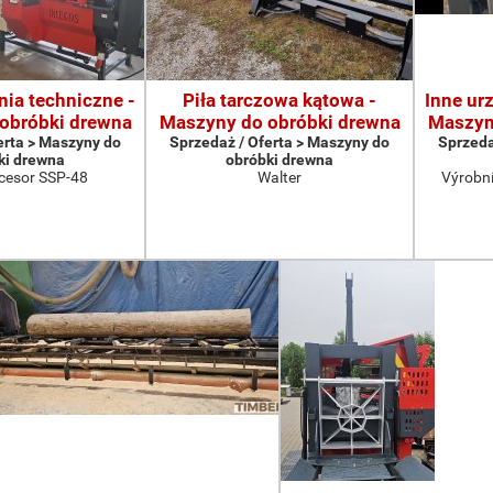
nia techniczne -
Piła tarczowa kątowa -
Inne ur
obróbki drewna
Maszyny do obróbki drewna
Maszyn
erta > Maszyny do
Sprzedaż / Oferta > Maszyny do
Sprzeda
ki drewna
obróbki drewna
cesor SSP-48
Walter
Výrobní