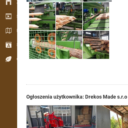
Zarządzanie zapasem
Salon wideo
Katalogi / Broszury
Słownik
Gatunki drewna
Ogłoszenia użytkownika: Drekos Made s.r.o