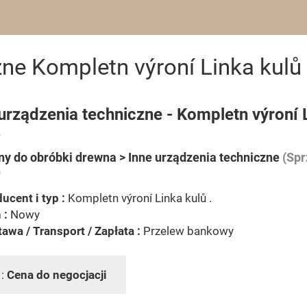
ne Kompletn výroní Linka kulů 
urządzenia techniczne - Kompletn výroní 
.
y do obróbki drewna > Inne urządzenia techniczne
(Spr
)
ucent i typ :
Kompletn výroní Linka kulů .
 :
Nowy
awa / Transport / Zapłata :
Przelew bankowy
 :
Cena do negocjacji