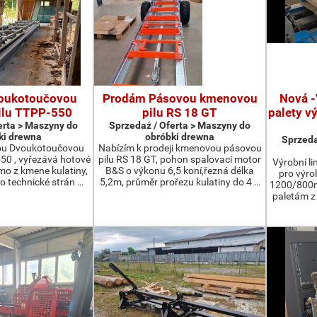
oukotoučovou
Prodám Pásovou kmenovou
Nová -
ilu TTPP-550
pilu RS 18 GT
palety v
erta > Maszyny do
Sprzedaż / Oferta > Maszyny do
ki drewna
obróbki drewna
Sprzeda
ou Dvoukotoučovou
Nabízím k prodeji kmenovou pásovou
550 , vyřezává hotové
pilu RS 18 GT, pohon spalovací motor
Výrobní li
ímo z kmene kulatiny,
B&S o výkonu 6,5 koní,řezná délka
pro výro
o technické strán …
5,2m, průměr prořezu kulatiny do 4 …
1200/800m
paletám 