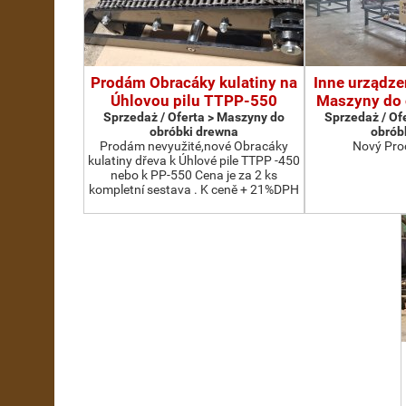
Prodám Obracáky kulatiny na
Inne urządze
Úhlovou pilu TTPP-550
Maszyny do 
Sprzedaż / Oferta > Maszyny do
Sprzedaż / Of
obróbki drewna
obrób
Prodám nevyužité,nové Obracáky
Nový Pro
kulatiny dřeva k Úhlové pile TTPP -450
nebo k PP-550 Cena je za 2 ks
kompletní sestava . K ceně + 21%DPH