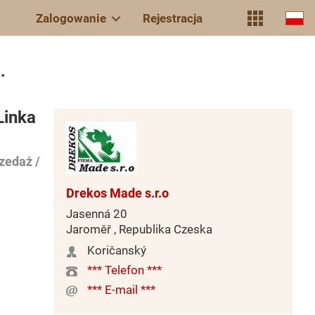
Zalogowanie
Rejestracja
.
Linka
zedaż /
Drekos Made s.r.o
Jasenná 20
Jaroměř , Republika Czeska
Koričanský
*** Telefon ***
*** E-mail ***