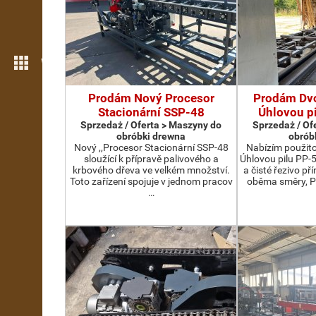
Więcej możliwości
Prodám Nový Procesor
Prodám Dv
Stacionární SSP-48
Úhlovou p
Sprzedaż / Oferta > Maszyny do
Sprzedaż / Of
obróbki drewna
obrób
Nový ,,Procesor Stacionární SSP-48
Nabízím použit
sloužící k přípravě palivového a
Úhlovou pilu PP-
krbového dřeva ve velkém množství.
a čisté řezivo př
Toto zařízení spojuje v jednom pracov
oběma směry, P
…