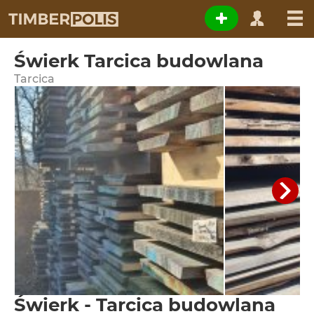
Świerk Tarcica budowlana
Tarcica
Świerk - Tarcica budowlana