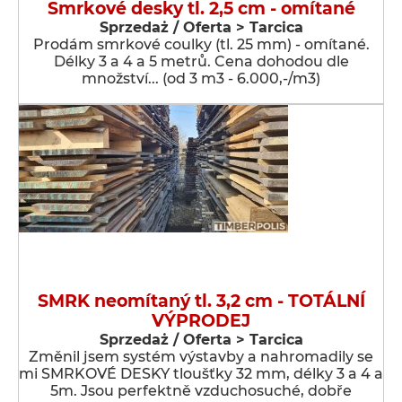
Smrkové desky tl. 2,5 cm - omítané
Sprzedaż / Oferta > Tarcica
Prodám smrkové coulky (tl. 25 mm) - omítané.
Délky 3 a 4 a 5 metrů. Cena dohodou dle
množství... (od 3 m3 - 6.000,-/m3)
SMRK neomítaný tl. 3,2 cm - TOTÁLNÍ
VÝPRODEJ
Sprzedaż / Oferta > Tarcica
Změnil jsem systém výstavby a nahromadily se
mi SMRKOVÉ DESKY tloušťky 32 mm, délky 3 a 4 a
5m. Jsou perfektně vzduchosuché, dobře