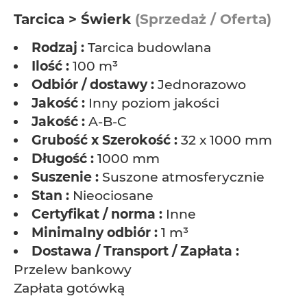
Tarcica > Świerk
(Sprzedaż / Oferta)
Rodzaj :
Tarcica budowlana
Ilość :
100 m³
Odbiór / dostawy :
Jednorazowo
Jakość :
Inny poziom jakości
Jakość :
A-B-C
Grubość x Szerokość :
32 x 1000 mm
Długość :
1000 mm
Suszenie :
Suszone atmosferycznie
Stan :
Nieociosane
Certyfikat / norma :
Inne
Minimalny odbiór :
1 m³
Dostawa / Transport / Zapłata :
Przelew bankowy
Zapłata gotówką