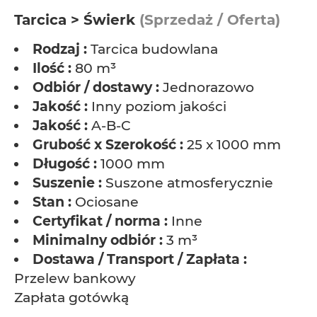
Tarcica > Świerk
(Sprzedaż / Oferta)
Rodzaj :
Tarcica budowlana
Ilość :
80 m³
Odbiór / dostawy :
Jednorazowo
Jakość :
Inny poziom jakości
Jakość :
A-B-C
Grubość x Szerokość :
25 x 1000 mm
Długość :
1000 mm
Suszenie :
Suszone atmosferycznie
Stan :
Ociosane
Certyfikat / norma :
Inne
Minimalny odbiór :
3 m³
Dostawa / Transport / Zapłata :
Przelew bankowy
Zapłata gotówką