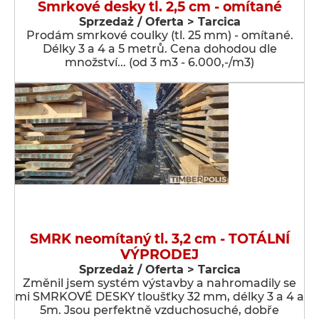
Smrkové desky tl. 2,5 cm - omítané
Sprzedaż / Oferta > Tarcica
Prodám smrkové coulky (tl. 25 mm) - omítané.
Délky 3 a 4 a 5 metrů. Cena dohodou dle
množství... (od 3 m3 - 6.000,-/m3)
SMRK neomítaný tl. 3,2 cm - TOTÁLNÍ
VÝPRODEJ
Sprzedaż / Oferta > Tarcica
Změnil jsem systém výstavby a nahromadily se
mi SMRKOVÉ DESKY tloušťky 32 mm, délky 3 a 4 a
5m. Jsou perfektně vzduchosuché, dobře