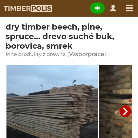
dry timber beech, pine,
spruce... drevo suché buk,
borovica, smrek
(Współpraca)
Inne produkty z drewna