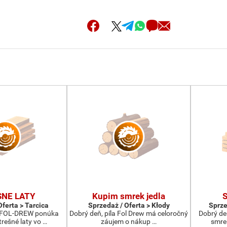
SNE LATY
Kupim smrek jedla
Oferta > Tarcica
Sprzedaż / Oferta > Kłody
Sprze
a FOL-DREW ponúka
Dobrý deň, píla Fol Drew má celoročný
Dobrý de
rešné laty vo …
záujem o nákup …
smrek