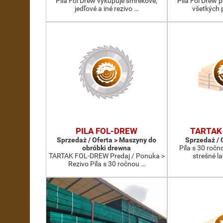
Píla Fol Drew vykupuje smrekové,
Píla Fol Drew 
jedľové a iné rezivo …
všetkých 
PILA FOL-DREW
TARTAK
Sprzedaż / Oferta > Maszyny do
Sprzedaż / 
obróbki drewna
Píla s 30 roč
TARTAK FOL-DREW Predaj / Ponuka >
strešné l
Rezivo Píla s 30 ročnou …