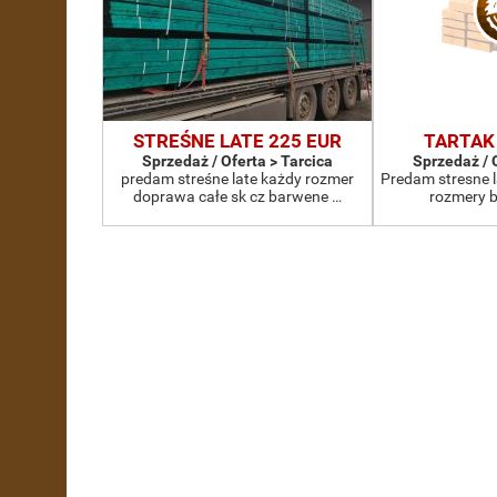
STREŚNE LATE 225 EUR
TARTAK
Sprzedaż / Oferta > Tarcica
Sprzedaż / 
predam streśne late każdy rozmer
Predam stresne l
doprawa całe sk cz barwene …
rozmery b