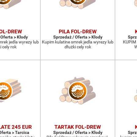
FOL-DREW
PILA FOL-DREW
 Oferta > Kłody
Sprzedaż / Oferta > Kłody
Sprz
mrek jedla wyrezy lub
Kupim kulatine smrek jedla wyrezy lub
KUPIM 
i cely rok
dłużki cely rok
W
LATE 245 EUR
TARTAK FOL-DREW
Oferta > Tarcica
Sprzedaż / Oferta > Kłody
Sprz