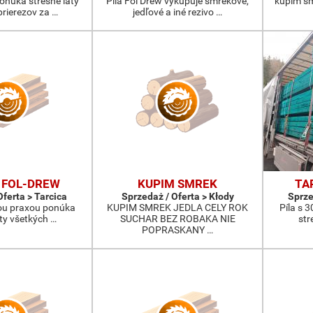
ponúka strešné laty
Píla Fol Drew vykupuje smrekové,
kupim smr
prierezov za …
jedľové a iné rezivo …
 FOL-DREW
KUPIM SMREK
TA
Oferta > Tarcica
Sprzedaż / Oferta > Kłody
Sprze
nou praxou ponúka
KUPIM SMREK JEDLA CELY ROK
Píla s 
aty všetkých …
SUCHAR BEZ ROBAKA NIE
str
POPRASKANY …