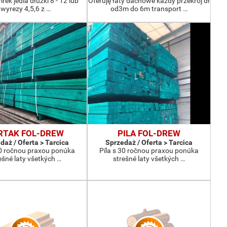
ek jedla dłużki 8 - 12 lub
Oferuję łaty dachowe każdy przekrój dł
wyrezy 4,5,6 z …
od3m do 6m transport …
RTAK FOL-DREW
PILA FOL-DREW
daż / Oferta > Tarcica
Sprzedaż / Oferta > Tarcica
30 ročnou praxou ponúka
Píla s 30 ročnou praxou ponúka
ešné laty všetkých …
strešné laty všetkých …