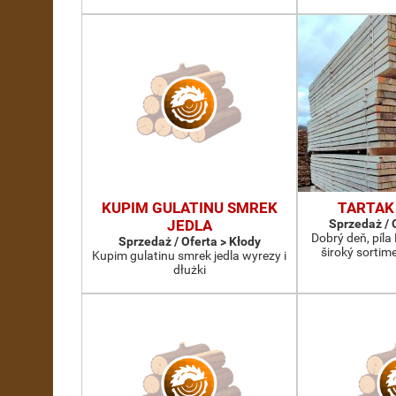
KUPIM GULATINU SMREK
TARTAK
JEDLA
Sprzedaż / 
Dobrý deň, píl
Sprzedaż / Oferta > Kłody
široký sorti
Kupim gulatinu smrek jedla wyrezy i
dłużki