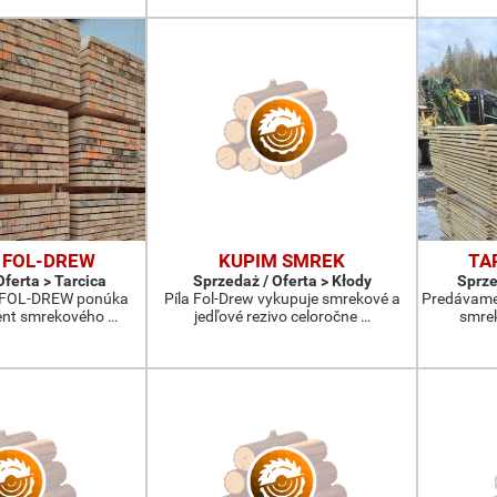
 FOL-DREW
KUPIM SMREK
TA
Oferta > Tarcica
Sprzedaż / Oferta > Kłody
Sprze
a FOL-DREW ponúka
Píla Fol-Drew vykupuje smrekové a
Predávame 
ment smrekového …
jedľové rezivo celoročne …
smrek