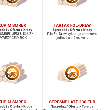
KUPIM SMREK
TARTAK FOL-DREW
edaż / Oferta > Kłody
Sprzedaż / Oferta > Kłody
SMREK JEDLU DŁUŻKI ,
Píla Fol Drew vykupuje smrekové,
YREZY CELY ROK
jedľové a iné rezivo …
KUPIM SMREK
STREŚNE LATE 230 EUR
edaż / Oferta > Kłody
Sprzedaż / Oferta > Tarcica