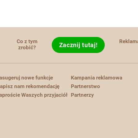
Co z tym
Reklam
Zacznij tutaj!
zrobić?
asugeruj nowe funkcje
Kampania reklamowa
apisz nam rekomendację
Partnerstwo
aproście Waszych przyjaciół
Partnerzy