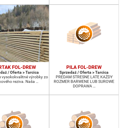
RTAK FOL-DREW
PILA FOL-DREW
daż / Oferta > Tarcica
Sprzedaż / Oferta > Tarcica
vysokokvalitné výrobky zo
PREDAM STRESNE LATE KAŻDY
ového reziva. Naša …
ROZMER BARWENE LUB SUROWE
DOPRAWA …