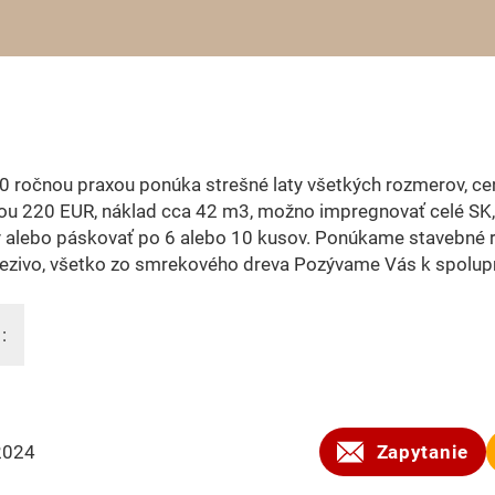
30 ročnou praxou ponúka strešné laty všetkých rozmerov, ce
ou 220 EUR, náklad cca 42 m3, možno impregnovať celé SK,
 alebo páskovať po 6 alebo 10 kusov. Ponúkame stavebné r
rezivo, všetko zo smrekového dreva Pozývame Vás k spolup
:
2024
Zapytanie