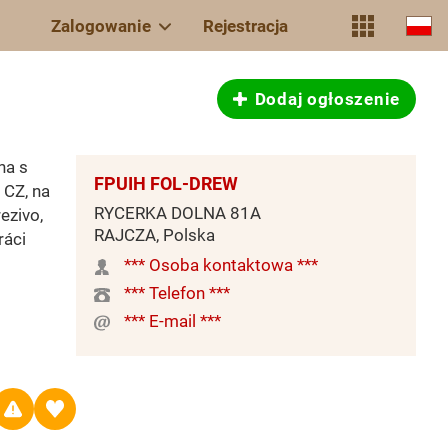
Zalogowanie
Rejestracja
Dodaj ogłoszenie
na s
FPUIH FOL-DREW
 CZ, na
RYCERKA DOLNA 81A
ezivo,
RAJCZA, Polska
ráci
*** Osoba kontaktowa ***
*** Telefon ***
*** E-mail ***