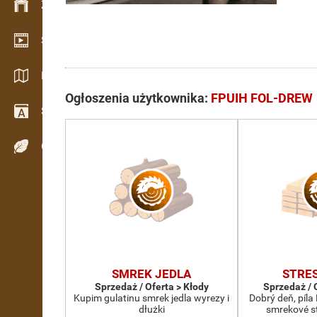
Zarządzanie zapasem
Salon wideo
Katalogi / Broszury
Ogłoszenia użytkownika:
FPUIH FOL-DREW
Słownik
Gatunki drewna
SMREK JEDLA
STRE
Sprzedaż / Oferta > Kłody
Sprzedaż / 
Kupim gulatinu smrek jedla wyrezy i
Dobrý deň, píl
dłużki
smrekové st