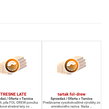
STRESNE LATE
tartak fol-drew
daż / Oferta > Tarcica
Sprzedaż / Oferta > Tarcica
ň, píla FOL-DREW ponúka
Predávame vysokokvalitné výrobky zo
ové strešné laty vo …
smrekového reziva. Naša …