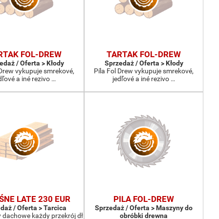
RTAK FOL-DREW
TARTAK FOL-DREW
edaż / Oferta > Kłody
Sprzedaż / Oferta > Kłody
 Drew vykupuje smrekové,
Píla Fol Drew vykupuje smrekové,
dľové a iné rezivo …
jedľové a iné rezivo …
ŚNE LATE 230 EUR
PILA FOL-DREW
daż / Oferta > Tarcica
Sprzedaż / Oferta > Maszyny do
y dachowe każdy przekrój dł
obróbki drewna