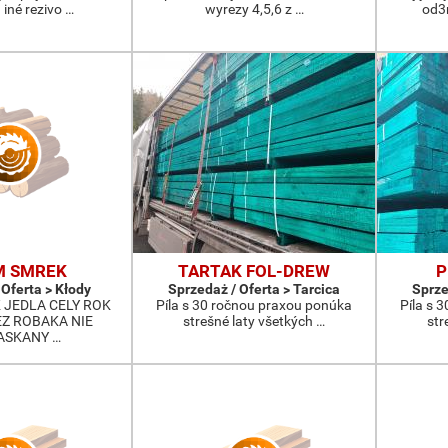
 iné rezivo …
wyrezy 4,5,6 z …
od3
M SMREK
TARTAK FOL-DREW
P
 Oferta > Kłody
Sprzedaż / Oferta > Tarcica
Sprze
 JEDLA CELY ROK
Píla s 30 ročnou praxou ponúka
Píla s 
Z ROBAKA NIE
strešné laty všetkých …
str
ASKANY …