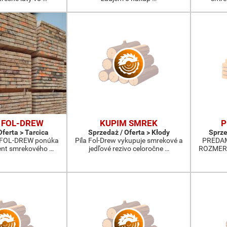
 FOL-DREW
KUPIM SMREK
P
Oferta > Tarcica
Sprzedaż / Oferta > Kłody
Sprze
a FOL-DREW ponúka
Píla Fol-Drew vykupuje smrekové a
PREDAM
ment smrekového …
jedľové rezivo celoročne …
ROZMER