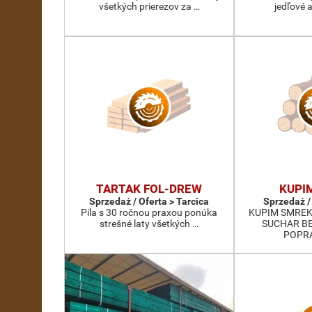
všetkých prierezov za …
jedľové a
TARTAK FOL-DREW
KUPI
Sprzedaż / Oferta > Tarcica
Sprzedaż /
Píla s 30 ročnou praxou ponúka
KUPIM SMREK
strešné laty všetkých …
SUCHAR BE
POPR