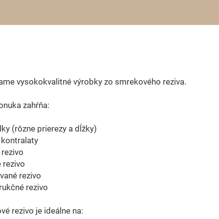
ame vysokokvalitné výrobky zo smrekového reziva.
onuka zahŕňa:
lky (rôzne prierezy a dĺžky)
a kontralaty
 rezivo
 rezivo
vané rezivo
rukčné rezivo
é rezivo je ideálne na: