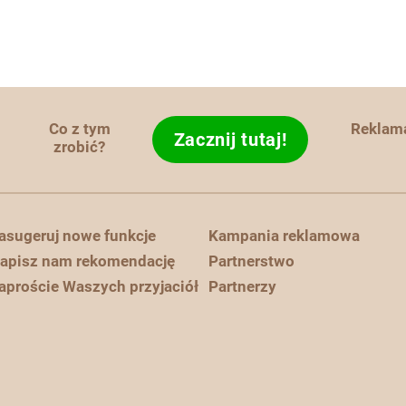
Co z tym
Reklam
Zacznij tutaj!
zrobić?
asugeruj nowe funkcje
Kampania reklamowa
apisz nam rekomendację
Partnerstwo
aproście Waszych przyjaciół
Partnerzy