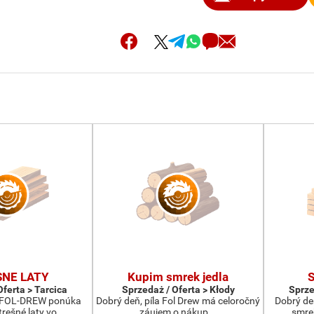
SNE LATY
Kupim smrek jedla
Oferta > Tarcica
Sprzedaż / Oferta > Kłody
Sprze
a FOL-DREW ponúka
Dobrý deň, píla Fol Drew má celoročný
Dobrý de
rešné laty vo …
záujem o nákup …
smrek