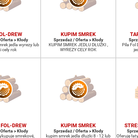
FOL-DREW
KUPIM SMREK
TA
 Oferta > Kłody
Sprzedaż / Oferta > Kłody
Sprz
mrek jedla wyrezy lub
KUPIM SMREK JEDLU DŁUŻKI ,
Píla Fol
i cely rok
WYREZY CELY ROK
je
 FOL-DREW
KUPIM SMREK
STRE
 Oferta > Kłody
Sprzedaż / Oferta > Kłody
Sprze
vykupuje smrekové,
kupim smrek jedla dłużki 8 - 12 lub
Oferuję łat