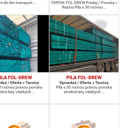
m do 6m transport …
TARTAK FOL-DREW Predaj / Ponuka >
Rezivo Píla s 30 ročnou …
ILA FOL-DREW
PILA FOL-DREW
daż / Oferta > Tarcica
Sprzedaż / Oferta > Tarcica
30 ročnou praxou ponúka
Píla s 30 ročnou praxou ponúka
ešné laty všetkých …
strešné laty všetkých …