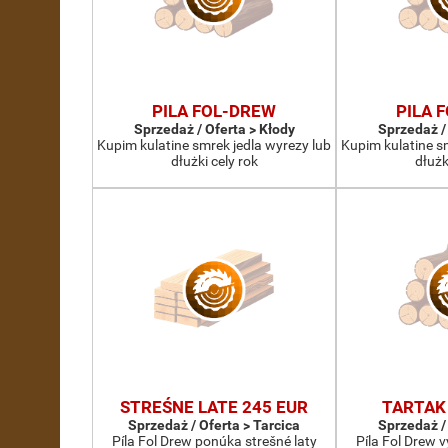
PILA FOL-DREW
PILA 
Sprzedaż / Oferta > Kłody
Sprzedaż /
Kupim kulatine smrek jedla wyrezy lub
Kupim kulatine s
dłużki cely rok
dłużk
STREŚNE LATE 245 EUR
TARTAK
Sprzedaż / Oferta > Tarcica
Sprzedaż /
Píla Fol Drew ponúka strešné laty
Píla Fol Drew 