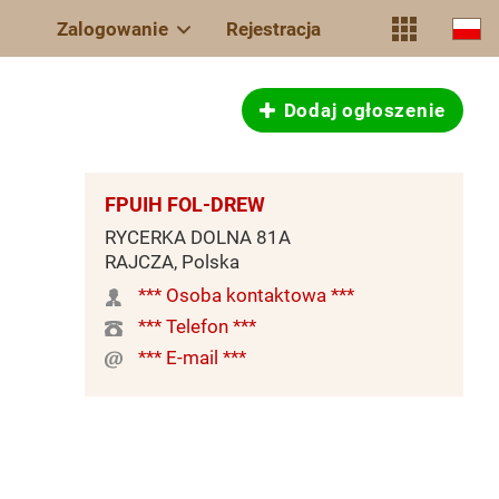
Zalogowanie
Rejestracja
Dodaj ogłoszenie
FPUIH FOL-DREW
RYCERKA DOLNA 81A
RAJCZA, Polska
*** Osoba kontaktowa ***
*** Telefon ***
*** E-mail ***