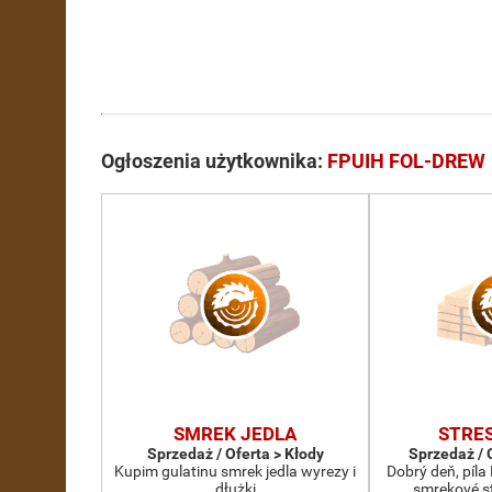
Ogłoszenia użytkownika:
FPUIH FOL-DREW
SMREK JEDLA
STRE
Sprzedaż / Oferta > Kłody
Sprzedaż / 
Kupim gulatinu smrek jedla wyrezy i
Dobrý deň, píl
dłużki
smrekové st