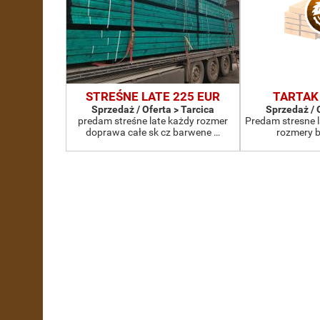
STREŚNE LATE 225 EUR
TARTAK
Sprzedaż / Oferta > Tarcica
Sprzedaż / 
predam streśne late każdy rozmer
Predam stresne l
doprawa całe sk cz barwene …
rozmery b