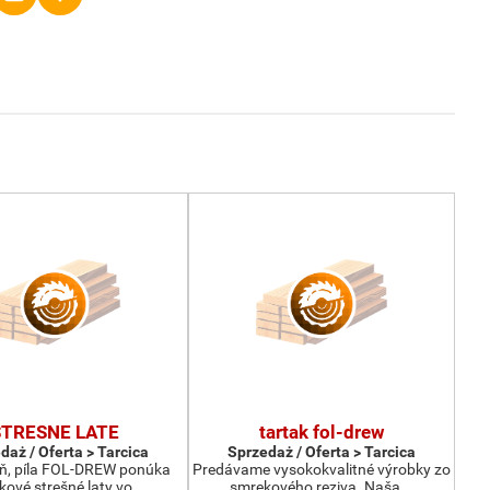
STRESNE LATE
tartak fol-drew
daż / Oferta > Tarcica
Sprzedaż / Oferta > Tarcica
ň, píla FOL-DREW ponúka
Predávame vysokokvalitné výrobky zo
ové strešné laty vo …
smrekového reziva. Naša …