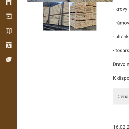
Zarządzanie zapasem
- krovy
Salon wideo
- rámov
Katalogi / Broszury
- altánk
Słownik
- tesár
Gatunki drewna
Drevo n
K dispo
Cena 
16.02.