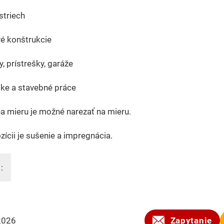
 striech
é konštrukcie
y, prístrešky, garáže
ske a stavebné práce
a mieru je možné narezať na mieru.
zícii je sušenie a impregnácia.
:
2026
Zapytanie