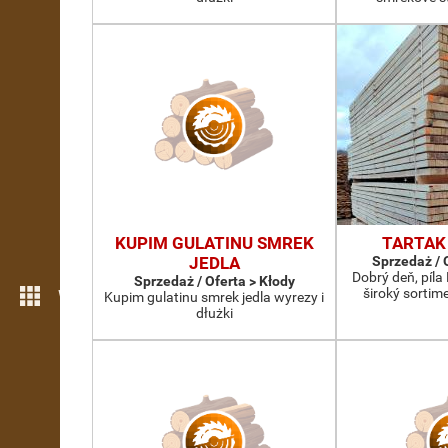
KUPIM GULATINU SMREK
TARTAK
JEDLA
Sprzedaż / 
Dobrý deň, píl
Sprzedaż / Oferta > Kłody
široký sorti
Więcej możliwości
Kupim gulatinu smrek jedla wyrezy i
dłużki