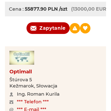
Cena :
55877.90
PLN
/szt
(13000,00 EUR)
Zapytanie
Optimall
Štúrova 5
Kežmarok, Słowacja
Ing. Roman Kurila
*** Telefon ***
*** E-mail ***