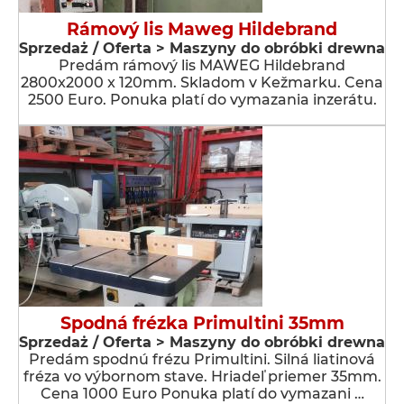
Rámový lis Maweg Hildebrand
Sprzedaż / Oferta > Maszyny do obróbki drewna
Predám rámový lis MAWEG Hildebrand
2800x2000 x 120mm. Skladom v Kežmarku. Cena
2500 Euro. Ponuka platí do vymazania inzerátu.
Spodná frézka Primultini 35mm
Sprzedaż / Oferta > Maszyny do obróbki drewna
Predám spodnú frézu Primultini. Silná liatinová
fréza vo výbornom stave. Hriadeľ priemer 35mm.
Cena 1000 Euro Ponuka platí do vymazani …