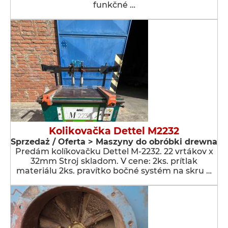
funkčné …
Kolikovačka Dettel M2232
Sprzedaż / Oferta > Maszyny do obróbki drewna
Predám kolíkovačku Dettel M-2232. 22 vrtákov x
32mm Stroj skladom. V cene: 2ks. prítlak
materiálu 2ks. pravítko bočné systém na skru …