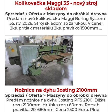
Kolikovačka Maggi 35 - nový stroj
skladom
Sprzedaż / Oferta > Maszyny do obróbki drewna
Predám novú kolíkovačku Maggi Boring System
35, r.v. 2026. Stroj skladom so zárukou. V cene:
2ks. prítlak materiálu 2ks. pravítko 1500mm …
Nožnice na dyhu Josting 2100mm
Sprzedaż / Oferta > Maszyny do obróbki drewna
Predám nožnice na dyhu Josting PFS 2100. Dĺžka
rezu 2100mm. Hrúbka rezu 60mm. Rozsah
pravítka 20-680mm. Cena 2500 Euro. Plne