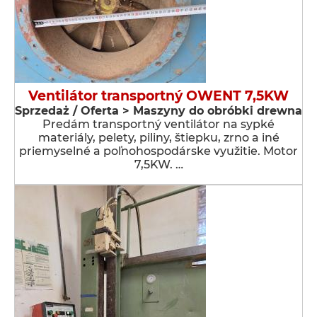
Ventilátor transportný OWENT 7,5KW
Sprzedaż / Oferta > Maszyny do obróbki drewna
Predám transportný ventilátor na sypké
materiály, pelety, piliny, štiepku, zrno a iné
priemyselné a poľnohospodárske využitie. Motor
7,5KW. …