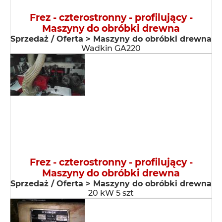
Frez - czterostronny - profilujący -
Maszyny do obróbki drewna
Sprzedaż / Oferta > Maszyny do obróbki drewna
Wadkin GA220
Frez - czterostronny - profilujący -
Maszyny do obróbki drewna
Sprzedaż / Oferta > Maszyny do obróbki drewna
20 kW 5 szt